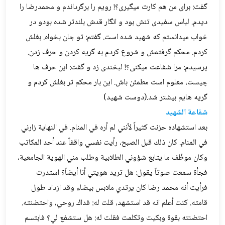
گفت: برای من هم کارت میگیری؟! رویم را برگرداندم و محمدرضا را
دیدم. لباس سفیدی تنش بود و انگار قدش بلندتر شده بودو در
خواب میدانستم که شهید شده است. گفتم: تو جان بخواه. بغلش
کردم. محکم گرفتمش و شروع کردم به گریه کردن و حرف زدن.
پرسیدم: مرا شفاعت میکنی؟! لبخندی زد و گفت: این حرف ها
چیست، معلوم است مطمئن باش. این بار محکم تر بغلش کردم و
گریه هایم بیشتر شد.(دوست شهید)
شفاعة الشهيد
بعد استشهاده حزنت كثيراً لأنني لم أره في المنام. في النهاية زارني
في المنام. كان ذلك قبل الصبح، رأيت نفسي واقفاً عند أحد المكاتب
وكان موظّف ما يتابع شؤوني الطلابية وطلب مني الهوية الجامعية،
فجأة سمعت صوتاً يقول: هل تريد هويتي أنا أيضاً؟ استدرت
فرأيت أنه محمد رضا كان يرتدي ملابس بيضاء وقد ازداد طول
قامته. كنت أعلم انه قد استشهد، قلت له: فداك روحي، واحتضنته.
احتضنته بقوة وبكيت وتكلمت فقلت له: هل ستشفع لي؟ فابتسم