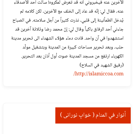
الآخرين عنه فيخبروني أنه قد تعرض لمكروه! سألت أحد الأصدقاء
عنه، فقال لي: إنّه قد عاد إلى الخلف مع الآخرين، لكن كلامه لم
يُدخل الطمأنينة إلى قلبي، نذرت كثيراً من أجل سلامته. في الصباح
جاءني أحد الرفاق باكياً وقال لي: إنّ محمد رضا وثلاثة آخرين قد
استشهدوا في آن واحد. قادت دماء هؤلاء الشهداء الى تحرير مدینة
حلب، وبعد تحرير مساحات كبيرة من المدينة وبتشغيل مولّد
الكهرباء ارتفع من مسجد المدينة صوت أول أذان بعد التحرير.
(رفيق الشهيد في السلاح)
http://islamiccoa.com/
أنوار في المنام ( خوابِ نورانی )