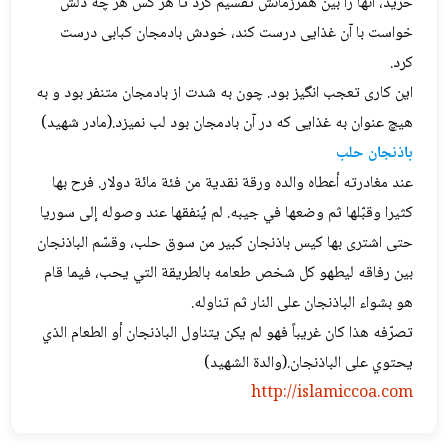
خرید، آنها را بین همرزمانش تقسیم کرد تا هر کس هر چه دلش
خواست با آن غذایی درست کند، خودش بادمجان کبابی درست
کرد.
این کاری تعجب انگیز بود. چون به شدت از بادمجان متنفر بود و به
هیچ عنوان به غذایی که در آن بادمجان بود لب نمیزد.(مادر شهید)
باذنجان حلب
عند مغادرته أعطاه والده ورقة نقدية من فئة مائة دولار. فرح بها
كثيرا وقبّلها ثم وضعها في جيبه. لم يُنفقها عند وصوله إلى سوريا
حتى اشترى بها كيس باذنجان كبير من سوق حلب، وقسّم الباذنجان
بين رفاقه ليطهو كل شخص طعامه بالطريقة التي يحب، فيما قام
هو بشواء الباذنجان على النار ثم تناوله.
تصرّفه هذا كان غريباً فهو لم يكن يتناول الباذنجان أو الطعام الذي
يحتوي على الباذنجان.(والدة الشهيد)
http://islamiccoa.com