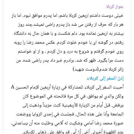
جواز کربلا
خیلی دوست داشتم اربعین کربلا باشم، اما پدرم موافق نبود. اما باز
هر بار که حرف از رفتن می شد باز پدرم راضی نمیشد.چند روز
بیشتر به اربعین نمانده بود. دلم شکست و با همان حال به دانشگاه
رفتم، در گوشه ای با خودم خلوت کردم. عکس محمد رضا را روبه
روی خودم گرفتم و شروع به درد و دل کردم ، و از او خواستم
دست مرا بگیرد. ظهر که شد، برادرم خبر داد پدر راضی شده. من
زائر کربلا شدم.(دوست شهید)
إذنُ السفر إلى كربلاء
أحببت السفر إلى كربلاء للمشاركة في زيارة أربعين الإمام الحسين A
ولكن والدي لم يوافق، في كل مرة فاتحته في الموضوع كان
يرفض. قبل أيام من الزيارة الأربعينية كنت حزيناً وذهبت إلى
الجامعة وأنا على هذه الحال، فجلست في إحدى الزوايا ووضعت
صورة محمد رضا أمامي وشكيت له آلامي وطلبت منه أن يساعدني،
عند الظهيرة أخبرني أخي أنّ أبي قد وافق على ذهابي لكربلاء.