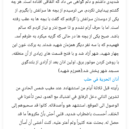
شدیدی داشتم و دلم گواهی می داد که اتفاقی افتاده است. هر چه
گشتم پیدایش نکردم، می ترسیدم از بچه ها سراغش را بگیرم. از
یکی از دوستان سراغش را گرفتم که گفت با بچه ها به عقب رفته
است. اما با حرف آرام نشدم و تا صبح نذر و نیاز کردم که سالم
باشد. صبح یکی از بچه ها در حالی که گریه میکرد به طرفم آمد،
فهمیدم که با سه نفر دیگر همزمان شهید شدند. به برکت خون این
چهار شهید، شهر آزاد شد و با فتح قسمت های زیادی از آن منطقه،
با روشن کردن موتور برق، اولین اذان بعد از آزادی از بلندگوی
مسجد شهر پخش شد.(همرزم شهید)
أذان الحرية في حلب
رأيته قبل ثلاثة أيام من استشهاده. عند مغيب شمس الحادي من
تشرين الثاني دخل الرفاق في اشتباك مع العدو، نحن تأخرنا في
الوصول الى الموقع، استشهد هو وأصدقائه. كانوا قد سحبوهم إلى
الخلف، أحسست باضطراب شديد، قلبي أحسّ بأنّ مكروهاً ما قد
حصل له. بحثت عنه كثيراً ولم أعثر عليه، كنت أخشى أن أسأل