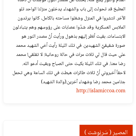
المنام والنور يشعّ منه، بحثت عن مصدر النور، فوجدت أنّ نافذة
المطبخ قد تحولت إلى باب والشهداء يدخلون منزلنا الواحد تلو
الآخر. انتشروا في المنزل وشغلوا مساحته بالكامل، كانوا يرتدون
الملابس العسكرية وقد شدّوا عصابات على رؤوسهم وهم يتبادلون
الابتسامات. بقيت أنظر إليهم بذهول ورأيت أنّ مصدر النور هو
صورة شقيقيَّ الشهيدين. في تلك الليلة رأيت أخي الشهيد محمد
علي حيث قال لي ثلاث مرات في حالة روحانية: لا تقلقي! محمد
رضا معنا. في تلك الليلة بكيت حتى الصباح وبقيت أدعو الله.
لاحقاً أخبروني أنّ ثلاث طائرات هبطت في تلك الساعة وهي تحمل
جثامين محمد رضا وشهداء آخرين.(والدة الشهيد)
http://islamiccoa.com
المصير ( سَرنِوِشت )