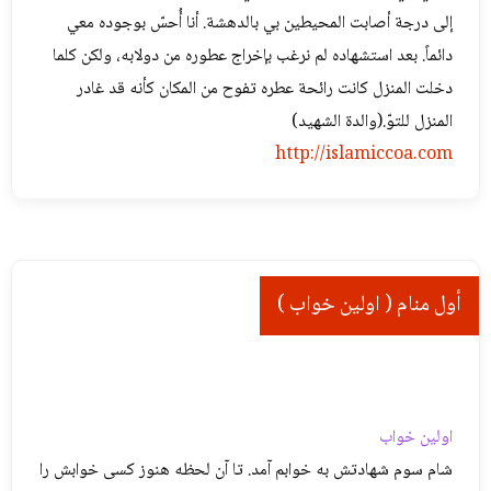
إلى درجة أصابت المحيطين بي بالدهشة. أنا أُحسّ بوجوده معي
دائماً. بعد استشهاده لم نرغب بإخراج عطوره من دولابه، ولكن كلما
دخلت المنزل كانت رائحة عطره تفوح من المكان كأنه قد غادر
المنزل للتوّ.(والدة الشهيد)
http://islamiccoa.com
أول منام ( اولین خواب )
اولین خواب
شام سوم شهادتش به خوابم آمد. تا آن لحظه هنوز کسی خوابش را