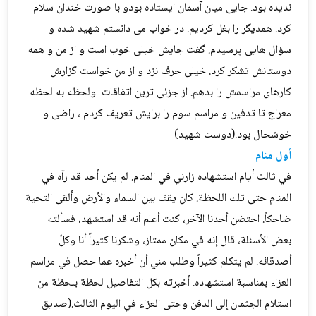
ندیده بود. جایی میان آسمان ایستاده بودو با صورت خندان سلام
کرد. همدیگر را بغل کردیم. در خواب می دانستم شهید شده و
سؤال هایی پرسیدم. گفت جایش خیلی خوب است و از من و همه
دوستانش تشکر کرد. خیلی حرف نزد و از من خواست گزارش
کارهای مراسمش را بدهم. از جزئی ترین اتفاقات ولحظه به لحظه
معراج تا تدفین و مراسم سوم را برایش تعریف کردم ، راضی و
خوشحال بود.(دوست شهید)
أول منام
في ثالث أيام استشهاده زارني في المنام. لم يكن أحد قد رآه في
المنام حتى تلك اللحظة. كان يقف بين السماء والأرض وألقى التحية
ضاحكاً. احتضن أحدنا الآخر، كنت أعلم أنه قد استشهد، فسألته
بعض الأسئلة، قال إنه في مكان ممتاز، وشكرنا كثيراً أنا وكلّ
أصدقائه. لم يتكلم كثيراً وطلب مني أن أخبره عما حصل في مراسم
العزاء بمناسبة استشهاده. أخبرته بكل التفاصيل لحظة بلحظة من
استلام الجثمان إلى الدفن وحتى العزاء في اليوم الثالث.(صديق