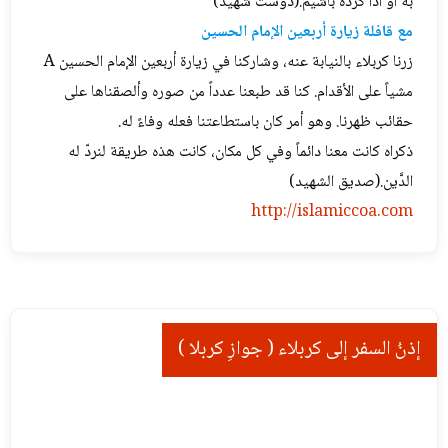
به او ادا کرده باشیم.(دوست شهید)
مع قافلة زيارة أربعين الإمام الحسين
زرنا كربلاء بالنيابة عنه، وشاركنا في زيارة أربعين الإمام الحسين A
مشياً على الأقدام. كنا قد طبعنا عدداً من صوره وألصقناها على
حقائب ظهرنا. وهو أمر كان باستطاعتنا فعله وفاءً له.
ذكراه كانت معنا دائماً وفي كل مكان، كانت هذه طريقة لنردّ له
الدَّين.(صديق الشهيد)
http://islamiccoa.com
إذنُ السفر إلى كربلاء ( جوازِ کربلا )