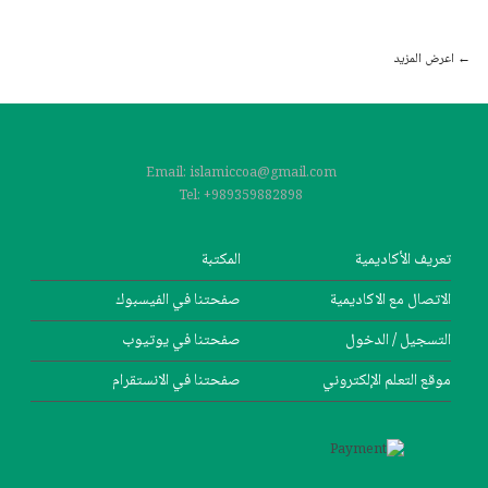
←
اعرض المزيد
Post navigation
Email: islamiccoa@gmail.com
Tel: +989359882898
تعریف الأکادیمیة
المکتبة
الاتصال مع الاکادیمیة
صفحتنا في الفيسبوك
التسجیل / الدخول
صفحتنا في یوتیوب
موقع التعلم الإلکتروني
صفحتنا في الانستقرام