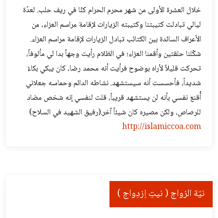
خلال العشرة الأولى من شهر محرم الحرام كنّا في ريف حلب. لعدّة
ليالي تبادلت كتيبتنا وكتيبته الزيارات لإقامة مراسم العزاء، من
الأعراف السائدة بين الكتائب تبادل الزيارات لإقامة مراسم العزاء.
شكّلنا حلقتين وأقمنا العزاء؛ في الظلام رأيت وجهاً بدا لي مألوفاً،
تحركت قليلاً لأراه بوضوح فرأيت أنه محمد رضا، كان يبكي بكاءً
شديداً، فأحسست أنه سيستشهد. نشاطه الدائم وحماسه جعلاني
أُقنع نفسي بأنه لن يستشهد قريباً، قلت لنفسي إنه شخص مضاد
للرصاص، ولكن مصيره كان شيئاً آخر.(رفيق الشهيد في السلاح)
http://islamiccoa.com
نيّة الزواج ( نیتِ اِزدِواج )