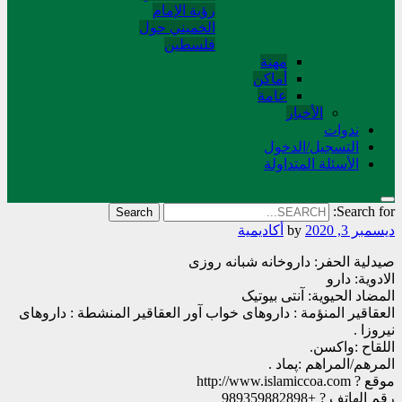
رؤية الإمام
الخميني حول
فلسطین
مهنة
أماکن
عامة
الأخبار
ندوات
التسجیل/الدخول
الأسئلة المتداولة
Search for:
ديسمبر 3, 2020
by
أکادیمیة
صيدلية الحفر: داروخانه شبانه روزی
الادوية: دارو
المضاد الحیویة: آنتی بیوتیک
العقاقير المنؤمة : داروهای خواب آور العقاقير المنشطة : داروهای
نیروزا .
اللقاح :واکسن.
المرهم/المراهم :پماد .
موقع ? http://www.islamiccoa.com
رقم الهاتف ? +989359882898