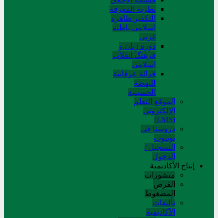
نظریة المعرفة
التکفیر ظاهره
اسلامی باطنه
غربی
دوره زبان و
فرهنگ انقلاب
اسلامی
قرائة عرفانیة
للنهضة
الحسینیة
الموقع التعلم
الإلکتروني
(LMS)
دروسنا في
يوتيوب
التسجيل /
الدخول
إنتاج الأكاديمية
منشورات
القرص
المضغوط
تألیفات
الآکادیمیة