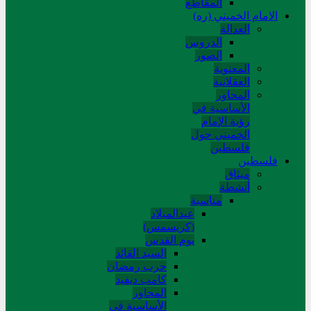
المقاطع
الامام الخميني (ره)
العدالة
الدروس
الصور
المعنوية
العقلانية
المحاور
الأساسیة في
رؤیة الإمام
الخمیني حول
فلسطین
فلسطین
میثاق
أنشطة
مناسبة
عیدالمیلاد
(کریسمس)
یوم القدس
السید القائد
حرب رمضان
کامب دیفید
المحاور
الأساسية في