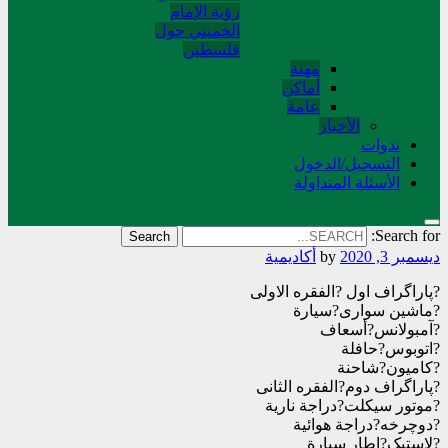
رؤية الإمام
الخميني حول
فلسطین
مهنة
أماکن
عامة
الأخبار
ندوات
التسجیل/الدخول
الأسئلة المتداولة
Search for:
ديسمبر 3, 2020
by
أکادیمیة
?پاراگراف اول ?الفقره الاولی
?ماشين سوارى?سيارة
?آمبولانس?أسعاف
?اتوبوس?حافلة
?كاميون?شاحنة
?پاراگراف دوم?الفقره الثانی
?موتور سيكلت?دراجة نارية
?دوچرخه?دراجة هوائية
?لاستيک?اطار سيارة