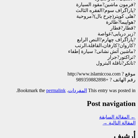
?فرمون ماشين?مقود السيارة
?پاراگراف سوم?الفقره الثالث
?هلى كوپتر(چرخ بال)?مروحية
?هواپيما?طائرة
?قطار?قطار
?زير دريايى?غواصة
?پاراگراف چهارم?النص الرابع
?كاروان?كارفان،القافلة،الرتب
?ماشين آتش نشانى? سیارة إطفاء
?تراكتور?جرار
?تانکر?ناقلة البترول
موقع ? http://www.islamiccoa.com
رقم الهاتف ? +989359882898
This entry was posted in
المفردات
. Bookmark the
permalink
.
Post navigation
←
المقالة السابقة
المقالة التالية
→
أرشيف