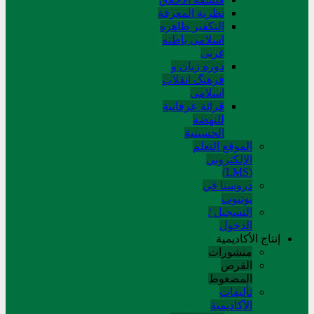
نظریة المعرفة
التکفیر ظاهره
اسلامی باطنه
غربی
دوره زبان و
فرهنگ انقلاب
اسلامی
قرائة عرفانیة
للنهضة
الحسینیة
الموقع التعلم
الإلکتروني
(LMS)
دروسنا في
يوتيوب
التسجيل /
الدخول
إنتاج الأكاديمية
منشورات
القرص
المضغوط
تألیفات
الآکادیمیة