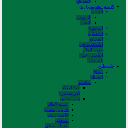
المقاطع
الامام الخميني (ره)
العدالة
الدروس
الصور
المعنوية
العقلانية
المحاور
الأساسیة في
رؤیة الإمام
الخمیني حول
فلسطین
فلسطین
میثاق
أنشطة
مناسبة
عیدالمیلاد
(کریسمس)
یوم القدس
السید القائد
حرب رمضان
کامب دیفید
المحاور
الأساسية في