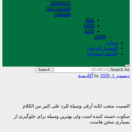
رؤية الإمام
الخميني حول
فلسطین
مهنة
أماکن
عامة
الأخبار
ندوات
التسجیل/الدخول
الأسئلة المتداولة
Search for:
ديسمبر 1, 2020
by
أکادیمیة
الصمت متعب لکنه أرقی وسیلة للرد علی کثیر من الکلام
سکوت خسته کننده است ولی بهترین وسیله برای جلوگیری از
بسیاری سخن هاست.