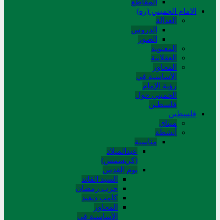
المقاطع
الامام الخميني (ره)
العدالة
الدروس
الصور
المعنوية
العقلانية
المحاور
الأساسیة في
رؤیة الإمام
الخمیني حول
فلسطین
فلسطین
میثاق
أنشطة
مناسبة
عیدالمیلاد
(کریسمس)
یوم القدس
السید القائد
حرب رمضان
کامب دیفید
المحاور
الأساسية في