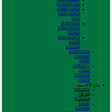
نظریة المعرفة
التکفیر ظاهره
اسلامی باطنه
غربی
دوره زبان و
فرهنگ انقلاب
اسلامی
قرائة عرفانیة
للنهضة
الحسینیة
الموقع التعلم
الإلکتروني
(LMS)
دروسنا في
يوتيوب
التسجيل /
الدخول
إنتاج الأكاديمية
منشورات
القرص
المضغوط
تألیفات
الآکادیمیة