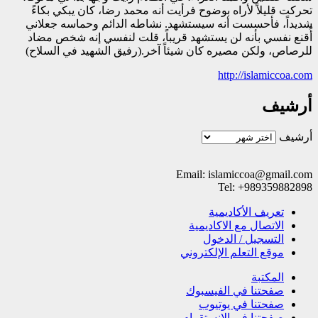
تحركت قليلاً لأراه بوضوح فرأيت أنه محمد رضا، كان يبكي بكاءً
شديداً، فأحسست أنه سيستشهد. نشاطه الدائم وحماسه جعلاني
أُقنع نفسي بأنه لن يستشهد قريباً، قلت لنفسي إنه شخص مضاد
للرصاص، ولكن مصيره كان شيئاً آخر.(رفيق الشهيد في السلاح)
http://islamiccoa.com
أرشيف
أرشيف
Email: islamiccoa@gmail.com
Tel: +989359882898
تعریف الأکادیمیة
الاتصال مع الاکادیمیة
التسجیل / الدخول
موقع التعلم الإلکتروني
المکتبة
صفحتنا في الفيسبوك
صفحتنا في یوتیوب
صفحتنا في الانستقرام