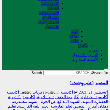
کامب دیفید
المحاور
الأساسية في
رؤية الإمام
الخميني حول
فلسطین
مهنة
أماکن
عامة
الأخبار
ندوات
التسجیل/الدخول
الأسئلة المتداولة
Search for:
المصير ( سَرنِوِشت )
أغسطس 21, 2021
by
أکادیمیة
Posted in
ذکریات
Tagged
أكاديمية
,
أكاديمية الحضارة
,
أكاديمية الحضارة الإسلامية
,
اكاديمية
,
اكاديمية
الحضارة
,
الشهيد
,
الشهيد المدافع عن الحرم
,
الشهيد محمدرضا
دهقان أميري
,
المصير
,
تعلم الفارسية
,
تعلم اللغة الفارسية
,
تعليم