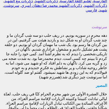
الفارسية
,
تعليم اللغة الفارسية
,
ذكريات الشهيد
,
ذكريات مع الشهيد
,
ذکريات الشهيد
,
ذکريات الشهيد محمدرضا دهقان أميري
,
سرنوشت
,
شهيد
,
فارسي
سرنوشت
دهه محرم در سوریه بودیم. در ریف حلب دو سه شب گردان ما و
چند شب گردان او به شکل دید و بازدید هیئت می گرفتیم، این در
بین گردان ها رسم بود. یک شب ما مهمان گردان او بودیم. دو حلقه
پشت هم تشکیل دادیم و مشغول عزاداری شدیم. ناگهان در
تاریکی،شخصی را دیدم که به نظرم آشنا آمد. کمی خود را جابه جا
کردم تا ببینم چه کسی است. دیدم محمدرضا بود. به شدت ضجه می
زد و گریه می کرد. ناگهان به دلم افتاد که او شهید می شود، اما به
خاطر روحیه شاداب و پر نشاطش به فکرم خندیدم و به خودم
قبولاندم که به این زودی ها شهید نمیشود. گفتم او ضد گلوله است،
اما سرنوشت چیز دیگری شد.(همرزم شهید)
المصير
خلال العشرة الأولى من شهر محرم الحرام كنّا في ريف حلب. لعدّة
ليالي تبادلت كتيبتنا وكتيبته الزيارات لإقامة مراسم العزاء، من
الأعراف السائدة بين الكتائب تبادل الزيارات لإقامة مراسم العزاء.
شكّلنا حلقتين وأقمنا العزاء؛ في الظلام رأيت وجهاً بدا لي مألوفاً،