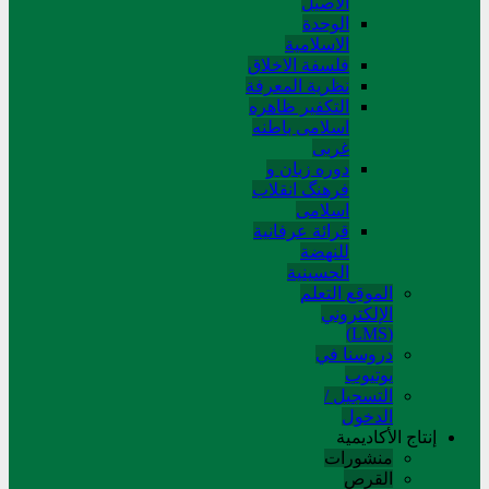
الاصیل
الوحدة
الاسلامیة
فلسفة الاخلاق
نظریة المعرفة
التکفیر ظاهره
اسلامی باطنه
غربی
دوره زبان و
فرهنگ انقلاب
اسلامی
قرائة عرفانیة
للنهضة
الحسینیة
الموقع التعلم
الإلکتروني
(LMS)
دروسنا في
يوتيوب
التسجيل /
الدخول
إنتاج الأكاديمية
منشورات
القرص