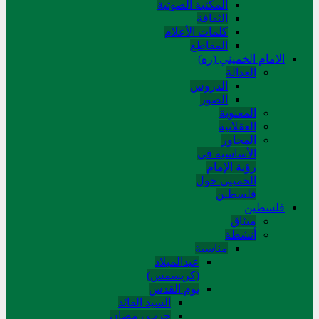
المکتبة الصوتیة
الثقافة
کلمات الأعلام
المقاطع
الامام الخميني (ره)
العدالة
الدروس
الصور
المعنوية
العقلانية
المحاور
الأساسیة في
رؤیة الإمام
الخمیني حول
فلسطین
فلسطین
میثاق
أنشطة
مناسبة
عیدالمیلاد
(کریسمس)
یوم القدس
السید القائد
حرب رمضان