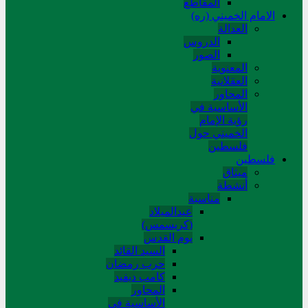
المقاطع
الامام الخميني (ره)
العدالة
الدروس
الصور
المعنوية
العقلانية
المحاور
الأساسیة في
رؤیة الإمام
الخمیني حول
فلسطین
فلسطین
میثاق
أنشطة
مناسبة
عیدالمیلاد
(کریسمس)
یوم القدس
السید القائد
حرب رمضان
کامب دیفید
المحاور
الأساسية في