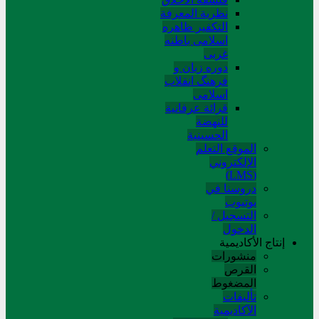
نظریة المعرفة
التکفیر ظاهره
اسلامی باطنه
غربی
دوره زبان و
فرهنگ انقلاب
اسلامی
قرائة عرفانیة
للنهضة
الحسینیة
الموقع التعلم
الإلکتروني
(LMS)
دروسنا في
يوتيوب
التسجيل /
الدخول
إنتاج الأكاديمية
منشورات
القرص
المضغوط
تألیفات
الآکادیمیة