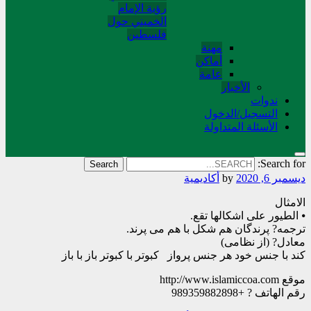
رؤية الإمام
الخميني حول
فلسطین
مهنة
أماکن
عامة
الأخبار
ندوات
التسجیل/الدخول
الأسئلة المتداولة
Search for:
ديسمبر 6, 2020
by
أکادیمیة
الامثال
⦁ الطيور على اشكالها تقع.
ترجمه? پرندگان هم شکل با هم می پرند.
معادل? (از نظامی)
کند با جنس خود هر جنس پرواز کبوتر با کبوتر باز با باز
موقع http://www.islamiccoa.com
رقم الهاتف ? +989359882898