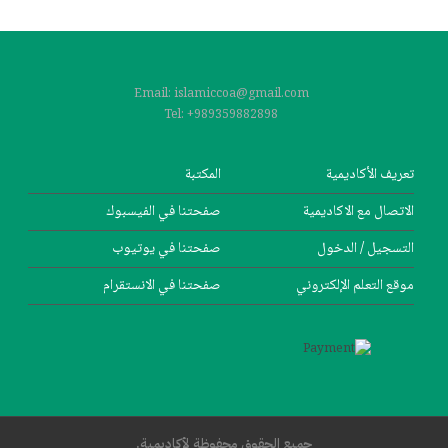
Post navigation
Email: islamiccoa@gmail.com
Tel: +989359882898
تعریف الأکادیمیة
المکتبة
الاتصال مع الاکادیمیة
صفحتنا في الفيسبوك
التسجیل / الدخول
صفحتنا في یوتیوب
موقع التعلم الإلکتروني
صفحتنا في الانستقرام
جميع الحقوق محفوظة لأكاديمية.