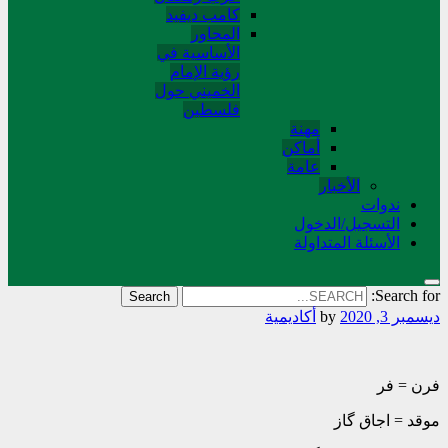
کامب دیفید
المحاور
الأساسية في
رؤية الإمام
الخميني حول
فلسطین
مهنة
أماکن
عامة
الأخبار
ندوات
التسجیل/الدخول
الأسئلة المتداولة
Search for:
ديسمبر 3, 2020
by
أکادیمیة
فرن = فر
موقد = اجاق گاز