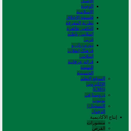
الاصیل
الوحدة
الاسلامیة
فلسفة الاخلاق
نظریة المعرفة
التکفیر ظاهره
اسلامی باطنه
غربی
دوره زبان و
فرهنگ انقلاب
اسلامی
قرائة عرفانیة
للنهضة
الحسینیة
الموقع التعلم
الإلکتروني
(LMS)
دروسنا في
يوتيوب
التسجيل /
الدخول
إنتاج الأكاديمية
منشورات
القرص