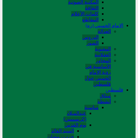
المکتبة الصوتیة
الثقافة
کلمات الأعلام
المقاطع
الامام الخميني (ره)
العدالة
الدروس
الصور
المعنوية
العقلانية
المحاور
الأساسیة في
رؤیة الإمام
الخمیني حول
فلسطین
فلسطین
میثاق
أنشطة
مناسبة
عیدالمیلاد
(کریسمس)
یوم القدس
السید القائد
حرب رمضان