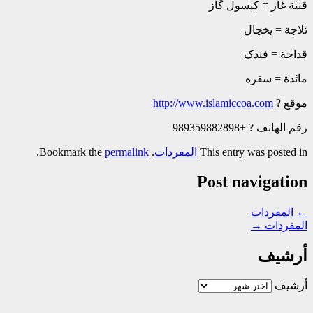
قنیة غاز = کپسول گاز
ثلاجة = یخچال
قداحة = فندک
مائدة = سفره
موقع ?
http://www.islamiccoa.com
رقم الهاتف ? +989359882898
This entry was posted in
المفردات
. Bookmark the
permalink
.
Post navigation
←
المفردات
المفردات
→
أرشيف
أرشيف