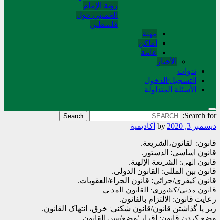
رؤية الإمام
الخميني حول
فلسطین
مهنة
أماکن
عامة
الأخبار
ندوات
التسجیل/الدخول
الأسئلة المتداولة
Search for:
ديسمبر 3, 2020
by
أکادیمیة
قانون: القانون،الشریعة.
قانون اساسی: الدستور.
قانون الهی: الشریعة الإلهیة.
قانون بین المللی: القانون الدولی.
قانون کیفری/جزائي: قانون الجزاء/العقوبات.
قانون مدنی/کشوری: القانون المدنی.
رعایت قانون: الالتزام بالقانون.
زیر پا گذاشتن قانون/قانون شکنی: خرق، انتهاک القانون.
وضع کردن قانون: إقرار /وضع/سن القانون.