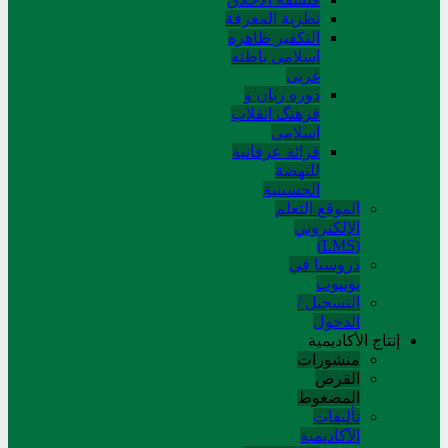
نظریة المعرفة
التکفیر ظاهره
اسلامی باطنه
غربی
دوره زبان و
فرهنگ انقلاب
اسلامی
قرائة عرفانیة
للنهضة
الحسینیة
الموقع التعلم
الإلکتروني
(LMS)
دروسنا في
يوتيوب
التسجيل /
الدخول
إنتاج الأكاديمية
منشورات
القرص
المضغوط
تألیفات
الآکادیمیة