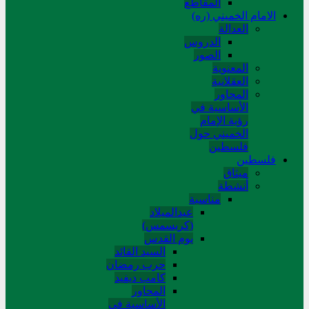
المقاطع
الامام الخميني (ره)
العدالة
الدروس
الصور
المعنوية
العقلانية
المحاور
الأساسیة في
رؤیة الإمام
الخمیني حول
فلسطین
فلسطین
میثاق
أنشطة
مناسبة
عیدالمیلاد
(کریسمس)
یوم القدس
السید القائد
حرب رمضان
کامب دیفید
المحاور
الأساسية في