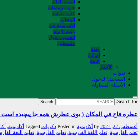
السید القائد
حرب رمضان
کامب دیفید
المحاور
الأساسية في
رؤية الإمام
الخميني حول
فلسطین
مهنة
أماکن
عامة
الأخبار
ندوات
التسجیل/الدخول
الأسئلة المتداولة
Search for:
عطره فاح في المكان ( بوی عطرش همه جا پیچیده است )
أغسطس 22, 2021
by
أکادیمیة
Posted in
ذکریات
Tagged
أكاديمية
,
أكا
تعلم الفارسية
,
تعلم اللغة الفارسية
,
تعليم الفارسية
,
تعليم اللغة الفار