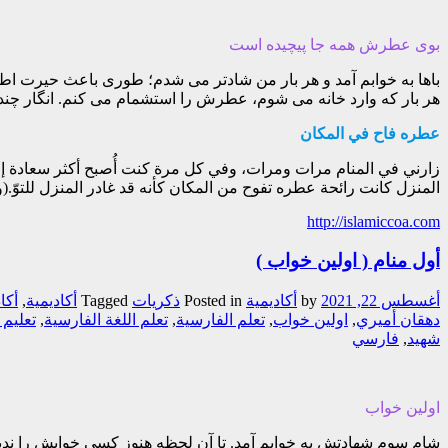
بوی عطرش همه جا پیچیده است
باها به خوابم آمد و هر بار من شادتر می شدم؛ طوری باعث حیرت اط
هر بار که وارد خانه می شوم، عطرش را استشمام می کنم. انگار چند
عطره فاح في المكان
زارني في المنام مرات ومرات، وفي كل مرة كنت أُصبح أكثر سعادة إلى
المنزل كانت رائحة عطره تفوح من المكان كأنه قد غادر المنزل للتوّ.(و
http://islamiccoa.com
أول منام ( اولین خواب )
أغسطس 22, 2021
by
أکادیمیة
Posted in
ذکریات
Tagged
أكاديمية
,
أكا
دهقان أميري
,
اولين خواب
,
تعلم الفارسية
,
تعلم اللغة الفارسية
,
تعليم 
شهيد
,
فارسي
اولین خواب
شام سوم شهادتش به خوابم آمد. تا آن لحظه هنوز کسی خوابش را ندید