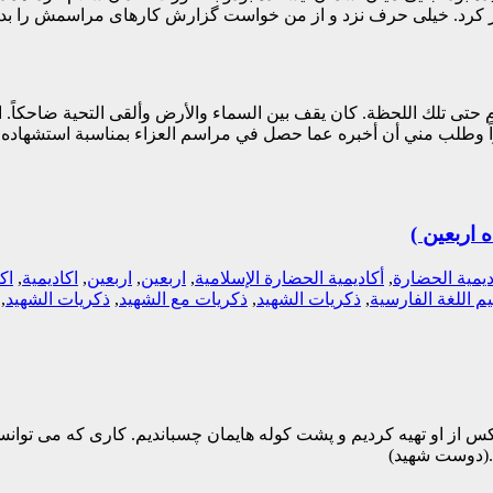
د. خیلی حرف نزد و از من خواست گزارش کارهای مراسمش را بدهم. 
م حتى تلك اللحظة. كان يقف بين السماء والأرض وألقى التحية ضاحكاً. 
كثيراً وطلب مني أن أخبره عما حصل في مراسم العزاء بمناسبة استشهاده
 اربعین )
ديمية الحضارة
,
أكاديمية الحضارة الإسلامية
,
اربعين
,
اربعین
,
اكاديمية
,
اك
يم اللغة الفارسية
,
ذكريات الشهيد
,
ذكريات مع الشهيد
,
ذکريات الشهيد
,
تا عکس از او تهیه کردیم و پشت کوله هایمان چسباندیم. کاری که می توا
یم.(دوست شهید)