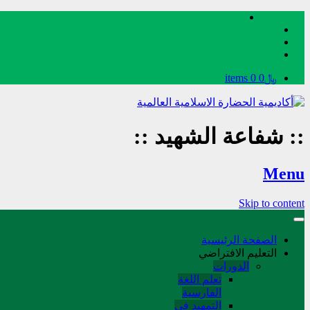
﷼0
0 items
::
شفاعة الشهيد
::
Menu
Skip to content
الصفحة الرئيسية
التعليم الافتراضي
الدورات
تعلم اللغة
الفارسیة
التمهید في