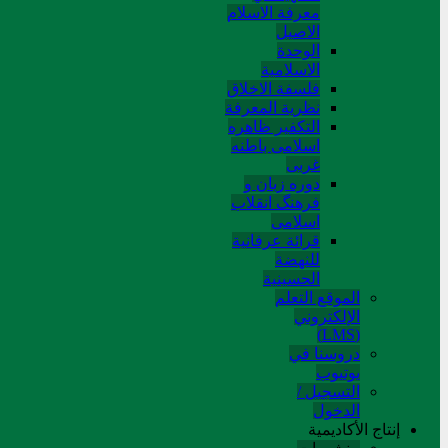
معرفة الاسلام
الاصیل
الوحدة
الاسلامیة
فلسفة الاخلاق
نظریة المعرفة
التکفیر ظاهره
اسلامی باطنه
غربی
دوره زبان و
فرهنگ انقلاب
اسلامی
قرائة عرفانیة
للنهضة
الحسینیة
الموقع التعلم
الإلکتروني
(LMS)
دروسنا في
يوتيوب
التسجيل /
الدخول
إنتاج الأكاديمية