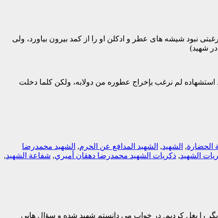
ی نبود شیشه های عطر و ادکلن او را از کمد بیرون بیاورد، ولی
در شهید)
عد استشهاده لم نرغب بإخراج عطوره من دولابه، ولكن كلما دخلت
ة الحضارة
,
الشهيد
,
الشهيد المدافع عن الحرم
,
الشهيد محمدرضا
يات الشهيد
,
ذکريات الشهيد محمدرضا دهقان أميري
,
شفاعة الشهيد
,
یگر را بغل کردیم. در خواب می دانستم شهید شده و سؤال هایی