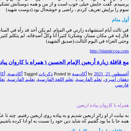
پرسیدم. گفت جایش خیلی خوب است و از من و همه دوستانش تشکر کر
سوم را برایش تعریف کردم ، راضی و خوشحال بود.(دوست شهید)
أول منام
في ثالث أيام استشهاده زارني في المنام. لم يكن أحد قد رآه في المنا
قال إنه في مكان ممتاز، وشكرنا كثيراً أنا وكلّ أصدقائه. لم يتكلم 
وحتى العزاء في اليوم الثالث.(صديق الشهيد)
http://islamiccoa.com
مع قافلة زيارة أربعين الإمام الحسين ( همراه با کاروان پیاده
أغسطس 21, 2021
by
أکادیمیة
Posted in
ذکریات
Tagged
أكاديمية
,
أكا
دهقان أميري
,
تعلم الفارسية
,
تعلم اللغة الفارسية
,
تعليم الفارسية
,
تعل
فارسي
همراه با کاروان پیاده اربعین
به نیابت از او زائر اربعین شدیم و به پیاده روی اربعین رفتیم. چند 
همه جا با ما بود.گفتیم که شاید دین خود را نسبت به او ادا کرده باش