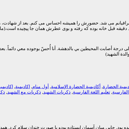
رافیانم می شد. حضورش را همیشه احساس می کنم. بعد از شهادت، رغبت
 دقیقه قبل خانه بوده که رفته و بوی عطرش همان جا پیچیده است.(ما
 درجة أصابت المحيطين بي بالدهشة. أنا أُحسّ بوجوده معي دائماً. ب
الدة الشهيد)
ديمية الحضارة
,
أكاديمية الحضارة الإسلامية
,
أول منام
,
اكاديمية
,
اكاديمي
الفارسية
,
تعليم اللغة الفارسية
,
ذكريات الشهيد
,
ذكريات مع الشهيد
,
ذکر
ه بود. جایی میان آسمان ایستاده بودو با صورت خندان سلام کرد. همد