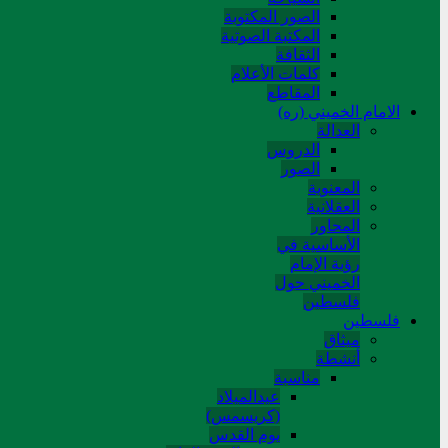
الصور المکتوبة
المکتبة الصوتیة
الثقافة
کلمات الأعلام
المقاطع
الامام الخميني (ره)
العدالة
الدروس
الصور
المعنوية
العقلانية
المحاور
الأساسیة في
رؤیة الإمام
الخمیني حول
فلسطین
فلسطین
میثاق
أنشطة
مناسبة
عیدالمیلاد
(کریسمس)
یوم القدس