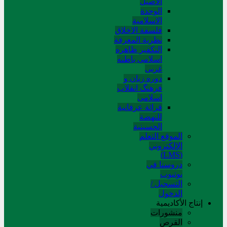
الاصیل
الوحدة
الاسلامیة
فلسفة الاخلاق
نظریة المعرفة
التکفیر ظاهره
اسلامی باطنه
غربی
دوره زبان و
فرهنگ انقلاب
اسلامی
قرائة عرفانیة
للنهضة
الحسینیة
الموقع التعلم
الإلکتروني
(LMS)
دروسنا في
يوتيوب
التسجيل /
الدخول
إنتاج الأكاديمية
منشورات
القرص