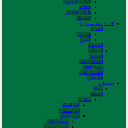
المکتبة الصوتیة
الثقافة
کلمات الأعلام
المقاطع
الامام الخميني (ره)
العدالة
الدروس
الصور
المعنوية
العقلانية
المحاور
الأساسیة في
رؤیة الإمام
الخمیني حول
فلسطین
فلسطین
میثاق
أنشطة
مناسبة
عیدالمیلاد
(کریسمس)
یوم القدس
السید القائد
حرب رمضان