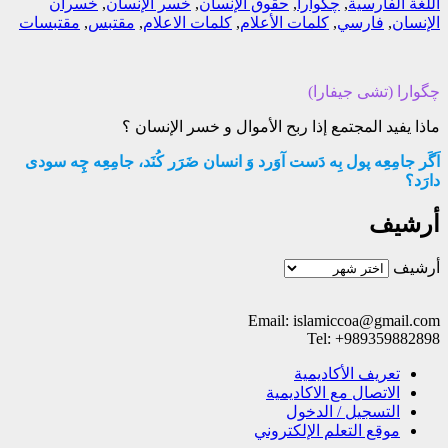
اللغة الفارسية
,
چگوارا
,
حقوق الإنسان
,
خسر الإنسان
,
خسران
الإنسان
,
فارسي
,
كلمات الأعلام
,
كلمات الاعلام
,
مقتبس
,
مقتبسات
چگوارا (تشی جیفارا)
ماذا يفيد المجتمع إذا ربح الأموال و خسر الإنسان ؟
اَگَر جامِعِه پول بِه دَست آوَرد وَ انسان ضَرَر کُنَد، جامِعِه چِه سودی
دارَد؟
أرشيف
أرشيف
Email: islamiccoa@gmail.com
Tel: +989359882898
تعریف الأکادیمیة
الاتصال مع الاکادیمیة
التسجیل / الدخول
موقع التعلم الإلکتروني