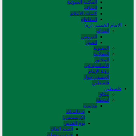
المکتبة الصوتیة
الثقافة
کلمات الأعلام
المقاطع
الامام الخميني (ره)
العدالة
الدروس
الصور
المعنوية
العقلانية
المحاور
الأساسیة في
رؤیة الإمام
الخمیني حول
فلسطین
فلسطین
میثاق
أنشطة
مناسبة
عیدالمیلاد
(کریسمس)
یوم القدس
السید القائد
حرب رمضان