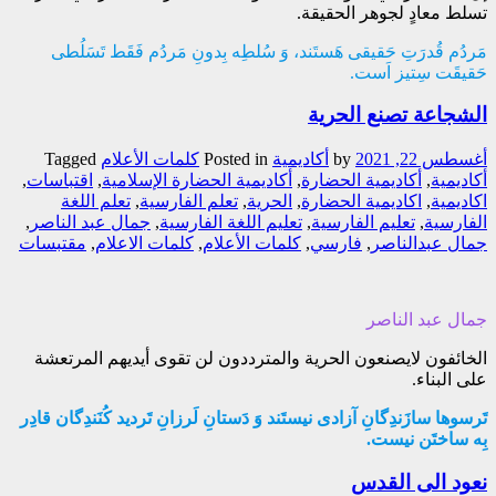
تسلط معادٍ لجوهر الحقيقة.
مَردُم قُدرَتِ حَقیقی هَستَند، وَ سُلطِه بِدونِ مَردُم فَقَط تَسَلُطی
حَقیقَت سِتیز اَست.
الشجاعة تصنع الحرية
أغسطس 22, 2021
by
أکادیمیة
Posted in
کلمات الأعلام
Tagged
أكاديمية
,
أكاديمية الحضارة
,
أكاديمية الحضارة الإسلامية
,
اقتباسات
,
اكاديمية
,
اكاديمية الحضارة
,
الحرية
,
تعلم الفارسية
,
تعلم اللغة
الفارسية
,
تعليم الفارسية
,
تعليم اللغة الفارسية
,
جمال عبد الناصر
,
جمال عبدالناصر
,
فارسي
,
كلمات الأعلام
,
كلمات الاعلام
,
مقتبسات
جمال عبد الناصر
الخائفون لايصنعون الحرية والمترددون لن تقوى أيديهم المرتعشة
على البناء.
تَرسوها سازَندِگانِ آزادی نیستَند وَ دَستانِ لَرزانِ تَردید کُنَندِگان قادِر
بِه ساختَن نیست.
نعود الى القدس