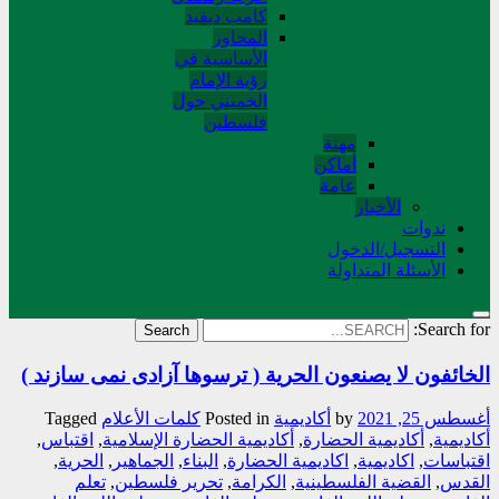
کامب دیفید
المحاور
الأساسية في
رؤية الإمام
الخميني حول
فلسطین
مهنة
أماکن
عامة
الأخبار
ندوات
التسجیل/الدخول
الأسئلة المتداولة
Search for:
الخائفون لا يصنعون الحرية ( ترسوها آزادی نمی سازند )
أغسطس 25, 2021
by
أکادیمیة
Posted in
کلمات الأعلام
Tagged
أكاديمية
,
أكاديمية الحضارة
,
أكاديمية الحضارة الإسلامية
,
اقتباس
,
اقتباسات
,
اكاديمية
,
اكاديمية الحضارة
,
البناء
,
الجماهير
,
الحرية
,
القدس
,
القضية الفلسطينية
,
الكرامة
,
تحرير فلسطين
,
تعلم