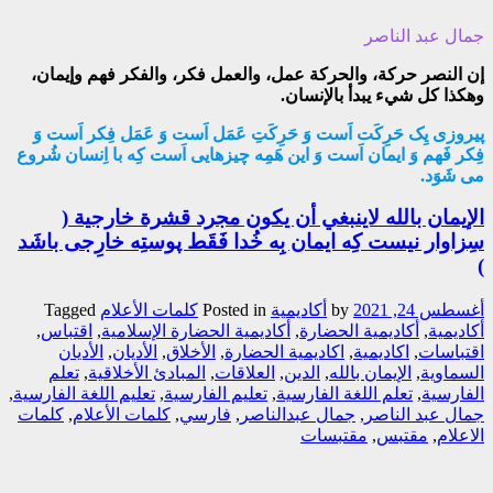
جمال عبد الناصر
إن النصر حركة، والحركة عمل، والعمل فكر، والفكر فهم وإيمان،
وهكذا كل شيء يبدأ بالإنسان.
پیروزی یِک حَرِکَت اَست وَ حَرِکَتِ عَمَل اَست وَ عَمَل فِکر اَست وَ
فِکر فَهم وَ ایمان اَست وَ این هَمِه چیزهایی اَست کِه با اِنسان شُروع
می شَوَد.
الإيمان بالله لاينبغي أن يكون مجرد قشرة خارجية (
سِزاوار نیست کِه ایمان بِه خُدا فَقَط پوستِه خارِجی باشَد
)
أغسطس 24, 2021
by
أکادیمیة
Posted in
کلمات الأعلام
Tagged
أكاديمية
,
أكاديمية الحضارة
,
أكاديمية الحضارة الإسلامية
,
اقتباس
,
اقتباسات
,
اكاديمية
,
اكاديمية الحضارة
,
الأخلاق
,
الأديان
,
الأديان
السماوية
,
الإيمان بالله
,
الدين
,
العلاقات
,
المبادئ الأخلاقية
,
تعلم
الفارسية
,
تعلم اللغة الفارسية
,
تعليم الفارسية
,
تعليم اللغة الفارسية
,
جمال عبد الناصر
,
جمال عبدالناصر
,
فارسي
,
كلمات الأعلام
,
كلمات
الاعلام
,
مقتبس
,
مقتبسات