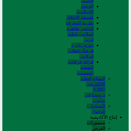
الاصیل
الوحدة
الاسلامیة
فلسفة الاخلاق
نظریة المعرفة
التکفیر ظاهره
اسلامی باطنه
غربی
دوره زبان و
فرهنگ انقلاب
اسلامی
قرائة عرفانیة
للنهضة
الحسینیة
الموقع التعلم
الإلکتروني
(LMS)
دروسنا في
يوتيوب
التسجيل /
الدخول
إنتاج الأكاديمية
منشورات
القرص