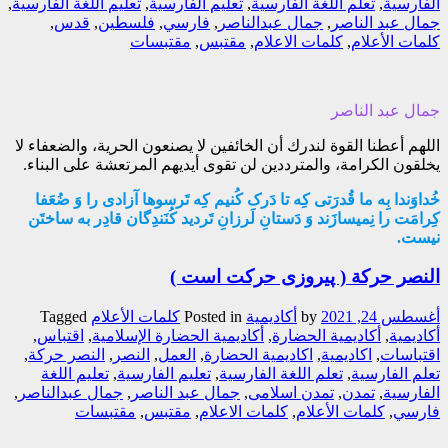
الفارسية
,
تعلم اللغة الفارسية
,
تعليم الفارسية
,
تعليم اللغة الفارسية
,
جمال عبد الناصر
,
جمال عبدالناصر
,
فارسي
,
فلسطين
,
قدس
,
كلمات الأعلام
,
كلمات الاعلام
,
مقتبس
,
مقتبسات
جمال عبد الناصر
اللهم أعطنا القوة لندرك أن الخائفين لا يصنعون الحرية، والضعفاء لا
يخلقون الكرامة، والمترددين لن تقوى أيديهم المرتعشة على البناء.
خُداوَندا بِه ما قُدرَتی کِه تا دَرک کُنیم کِه تَرسوها آزادی را وَ ضُعَفا
کِرامَت را نِمیسازَند وَ دَستانِ لَرزانِ تَردید کُنَندِگان قادِر به ساختَن
نیست.
النصر حركة ( پیروزی حرکت است )
أغسطس 24, 2021
by
أکادیمیة
Posted in
کلمات الأعلام
Tagged
أكاديمية
,
أكاديمية الحضارة
,
أكاديمية الحضارة الإسلامية
,
اقتباس
,
اقتباسات
,
اكاديمية
,
اكاديمية الحضارة
,
العمل
,
النصر
,
النصر حركة
,
تعلم الفارسية
,
تعلم اللغة الفارسية
,
تعليم الفارسية
,
تعليم اللغة
الفارسية
,
تمدن
,
تمدن اسلامی
,
جمال عبد الناصر
,
جمال عبدالناصر
,
فارسي
,
كلمات الأعلام
,
كلمات الاعلام
,
مقتبس
,
مقتبسات