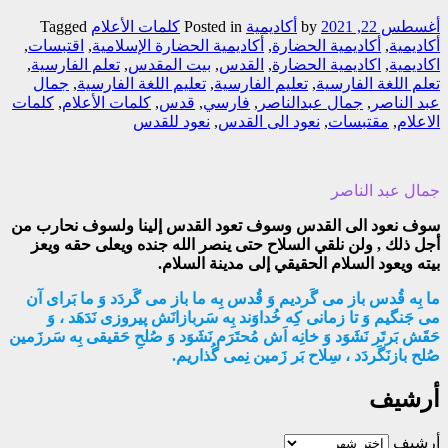
أغسطس 22, 2021
by
أکادیمیة
Posted in
کلمات الأعلام
Tagged
أكاديمية
,
أكاديمية الحضارة
,
أكاديمية الحضارة الإسلامية
,
اقتبسات
,
اكاديمية
,
اكاديمية الحضارة
,
القدس
,
بیت المقدس
,
تعلم الفارسية
,
تعلم اللغة الفارسية
,
تعليم الفارسية
,
تعليم اللغة الفارسية
,
جمال
عبد الناصر
,
جمال عبدالناصر
,
فارسي
,
قدس
,
كلمات الأعلام
,
كلمات
الاعلام
,
مقتبسات
,
نعود الی القدس
,
نعود للقدس
جمال عبد الناصر
سوف نعود الى القدس وسوف تعود القدس إلينا ولسوف نحارب من
أجل ذلك , ولن نلقي السلاح حتى ينصر الله جنده ويعلی حقه ويعز
بيته ويعود السلام الحقيقي إلى مدينة السلام.
ما بِه قُدس باز می گَردیم وَ قُدس بِه ما باز می گَردَد وَ ما بَرای آن
می جَنگیم وَ تا زمانی کِه خُداوَند بِه سَربازانَش پیروزی نَدَهَد ، وَ
حَقَش بَرتَر نَشَوَد وَ خانِه اَش مُحتَرَم نَشَوَد وَ صُلحِ حَقیقی بِه سَرزَمین
صُلح بازنَگَردَد ، سِلاح بَر زَمین نِمی گُذاریم.
أرشيف
أرشيف