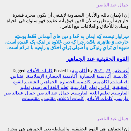
جمال عبد الناصر
إن الإيمان بالله والأديان السماوية لاينبغي أن يكون مجرد قشرة
خارجية أو مظهرية، لأن الدين فوق أنه عقيدة فهو سلوك فى الحياة
ومبادئ للأخلاق والعلاقات مع الناس.
سِزاوار نیست کِه ایمان بِه خُدا وَ دین های آسِمانی فَقَط پوستِه
خارِجی وَ ظاهِری باشَد، چِرا کِه دین عَلاوِه بَر اینکِه یِک عَقیدِه اَست،
شیوِه ای بَرایِ زِندِگی وَ اُصولی بَرایِ اَخلاق وَ رابِطِه با مَردُم اَست.
القوة الحقيقية عند الجماهير
أغسطس 23, 2021
by
أکادیمیة
Posted in
کلمات الأعلام
Tagged
أكاديمية
,
أكاديمية الحضارة
,
أكاديمية الحضارة الإسلامية
,
اقتباس
,
اقتباسات
,
اكاديمية
,
اكاديمية الحضارة
,
الجماهير
,
الشعب
,
القوة
الحقيقية
,
الناس
,
تعلم الفارسية
,
تعلم اللغة الفارسية
,
تعليم
الفارسية
,
تعليم اللغة الفارسية
,
جمال عبد الناصر
,
جمال عبدالناصر
,
فارسي
,
كلمات الأعلام
,
كلمات الاعلام
,
مقتبس
,
مقتبسات
جمال عبد الناصر
إن الجماهير هي القوة الحقيقية، والسلطة بغير الجماهير هي مجرد