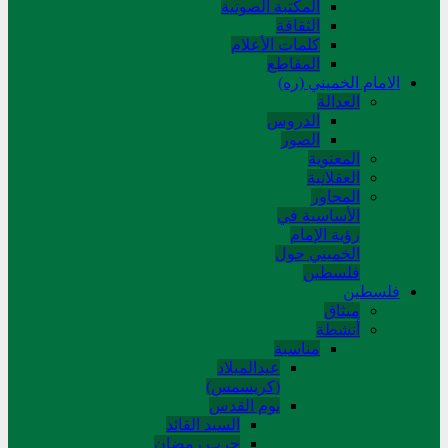
المکتبة الصوتیة
الثقافة
کلمات الأعلام
المقاطع
الامام الخميني (ره)
العدالة
الدروس
الصور
المعنوية
العقلانية
المحاور
الأساسیة في
رؤیة الإمام
الخمیني حول
فلسطین
فلسطین
میثاق
أنشطة
مناسبة
عیدالمیلاد
(کریسمس)
یوم القدس
السید القائد
حرب رمضان