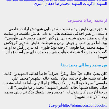
الشهيد
,
ذکريات الشهيد محمدرضا دهقان أميري
از محمد رضا تا محمدرضا
عاشق دایی هایش بود و نسبت به دو دایی شهیدش ارادت خاصی
داشت. از نظر اخلاقی شباهت هایی به دایی هایش داشت. در متانت
و ادب و مقید بودن، شبیه دایی بزرگش “شهید محمد علی طوسی”
بود، اما در پر جنب و جوش بودن و شیطنت هایش به دایی کوچکش
” شهید محمدرضا طوسی” رفته بود؛ طوری که پدربزرگش به او می
گفت: محمدرضا؛ شیطنت هایت شبیه محمدرضای من است.(مادر
شهید)
من محمد رضا الى محمد رضا
كان يحبّ خاليه حبّاً جمّاً، ويكنُّ احتراماً خاصاً لخاليه الشهيدين. كانت
طباعه تشبه طباع خاليه، فكان يشبه خاله الشهيد “محمد علي
طوسي” من ناحية الوقار، الأدب والالتزام الديني، أما نشاطه وشغبه
فكانا يجعلاه شبيهاً بخاله الأصغر الشهيد “محمد رضا طوسي” الى
درجة أنّ جده كان يقول له: “محمد رضا! شغبك يذكّرني بابني محمد
رضا!”.(والدة الشهيد)
http://islamiccoa.com/book/1/أبو-وصال