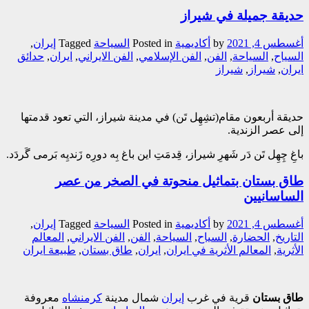
حديقة جميلة في شيراز
أغسطس 4, 2021
by
أکادیمیة
Posted in
السیاحة
Tagged
إيران
,
السياح
,
السياحة
,
الفن
,
الفن الإسلامي
,
الفن الايراني
,
ايران
,
حدائق
ايران
,
شيراز
,
شیراز
حدیقة أربعون مقام(تشِهِل تَن) في مدینة شیراز، التي تعود قدمتها
إلی عصر الزندیة.
باغِ چِهِل تَن دَر شَهرِ شیراز، قِدمَتِ این باغ بِه دورِه زَندیِه بَرمی گَردَد.
طاق بستان بتماثيل منحوتة في الصخر من عصر
الساسانيين
أغسطس 4, 2021
by
أکادیمیة
Posted in
السیاحة
Tagged
إيران
,
التاريخ
,
الحضارة
,
السياح
,
السياحة
,
الفن
,
الفن الايراني
,
المعالم
الأثرية
,
المعالم الأثرية في ايران
,
ايران
,
طاق بستان
,
طبيعة ايران
طاق بستان
قرية في غرب
إيران
شمال مدينة
كرمنشاه
معروفة