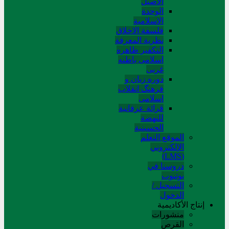
الاصیل
الوحدة
الاسلامیة
فلسفة الاخلاق
نظریة المعرفة
التکفیر ظاهره
اسلامی باطنه
غربی
دوره زبان و
فرهنگ انقلاب
اسلامی
قرائة عرفانیة
للنهضة
الحسینیة
الموقع التعلم
الإلکتروني
(LMS)
دروسنا في
يوتيوب
التسجيل /
الدخول
إنتاج الأكاديمية
منشورات
القرص