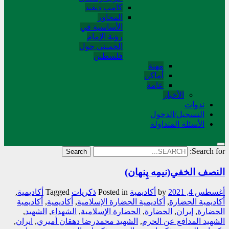
کامب دیفید
المحاور
الأساسية في
رؤية الإمام
الخميني حول
فلسطین
مهنة
أماکن
عامة
الأخبار
ندوات
التسجیل/الدخول
الأسئلة المتداولة
Search for:
النصف الخفي(نیمِه پِنهان)
أغسطس 4, 2021
by
أکادیمیة
Posted in
ذکریات
Tagged
أكاديمية
,
أكاديمية الحضارة
,
أكاديمية الحضارة الإسلامية
,
أکاديمية
,
أکاديمية
الحضارة
,
إيران
,
الحضارة
,
الحضارة الإسلامية
,
الشهداء
,
الشهيد
,
الشهيد المدافع عن الحرم
,
الشهيد محمدرضا دهقان أميري
,
ايران
,