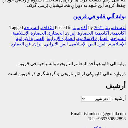
حِفظ کَردِه. این قَلعِه بِه دورانِ هَخامَنِشیان بَرمی گَردَد.
بوابة آلي قابو في قزوين
أغسطس 4, 2021
by
أکادیمیة
Posted in
الثقافة
,
السیاحة
Tagged
أکاديمية
,
أکاديمية الحضارة
,
إيران
,
الحضارة
,
الحضارة الإسلامية
,
السياحة
,
العمارة الإسلامیة
,
العمارة الإیرانیة
,
العمارة الإیرانیة
الإسلامیة
,
الفن
,
الفن الإسلامی
,
الفن الایراني
,
ايران
,
فن العمارة
بوابة آلي قابو هو أحد المعالم التاريخية والسياحية في قزوين.
دَروازِه عالی قاپو یِکی اَز آثارِ تاریخی وَ گَردِشگَری دَر قَزوین اَست.
أرشيف
أرشيف
Email: islamiccoa@gmail.com
Tel: +989359882898