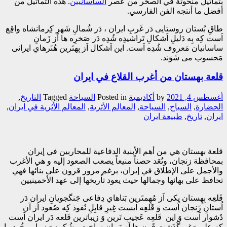
بتماثيل منحوتة في الصخر من عصر
الساسانيين
. هذه التماثيل من
أفضل ما أنتجه الفن الفارسي.
طاقِ بُستان روستایی دَر غَربِ ایران ، دَر شُمالِ شَهرِ کِرمانشاه واقِع
اَست کِه بِه دَلیلِ اَشکالِ تَراشیدِه شُدِه دَر صَخرِه ها اَز زَمانِ
ساسانیان مَعروف شُدِه اَست. این اَشکال اَز بِهتَرین هُنَرهایِ ایرانی
مَحسوب می شَوَند.
قلعة بهستان من أغرب القلاع في ايران
أغسطس 4, 2021
by
أکادیمیة
Posted in
السیاحة
Tagged
التاريخ
,
الحضارة
,
السياح
,
السياحة
,
المعالم الأثرية
,
المعالم الأثرية في ايران
,
ايران
,
تاريخ
,
طبيعة ايران
قلعة بهستان هي من أهم الأبنية الدفاعية للمحاربين في إيران
بمحافظة زنجان، وتُعَد حصناً منيعاً يصعب الصعود إليه و هي الأغرب
والأجمل على الإطلاق في إيران، برغم مرور قرون على بنائها فهي
تحافظ على بهائها وجمالها حيث يعود تأريخها إلى عهد الأخمينيين
قَلعِه بِهِستان یِکی اَز مُهِمتَرین بَناهایِ دِفاعی جَنگجویانِ ایران دَر
اُستانِ زَنجان اَست وَ قَلعِه ایست غِیرِ قابِلِ نُفوذ کِه صُعود اَز آن
دُشوار اَست وَ این قَلعِه عَجیب تَرین وَ زیباترین قَلعه دَر ایران اَست
کِه علی رَغمِ گُذَشتِ قَرن ها اَز زَمانِ ساخت ، شُکوه وَ زیباییِ خُود را