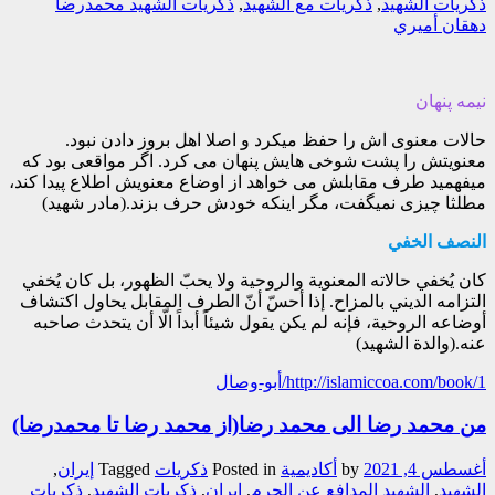
ذكريات الشهيد
,
ذكريات مع الشهيد
,
ذکريات الشهيد محمدرضا
دهقان أميري
نیمه پنهان
حالات معنوی اش را حفظ میکرد و اصلا اهل بروز دادن نبود.
معنویتش را پشت شوخی هایش پنهان می کرد. اگر مواقعی بود که
میفهمید طرف مقابلش می خواهد از اوضاع معنویش اطلاع پیدا کند،
مطلثا چیزی نمیگفت، مگر اینکه خودش حرف بزند.(مادر شهید)
النصف الخفي
كان يُخفي حالاته المعنوية والروحية ولا يحبّ الظهور، بل كان يُخفي
التزامه الديني بالمزاح. إذا أحسّ أنّ الطرف المقابل يحاول اكتشاف
أوضاعه الروحية، فإنه لم يكن يقول شيئاً أبداً الّا أن يتحدث صاحبه
عنه.(والدة الشهيد)
http://islamiccoa.com/book/1/أبو-وصال
من محمد رضا الى محمد رضا(از محمد رضا تا محمدرضا)
أغسطس 4, 2021
by
أکادیمیة
Posted in
ذکریات
Tagged
إيران
,
الشهيد
,
الشهيد المدافع عن الحرم
,
ايران
,
ذكريات الشهيد
,
ذکريات