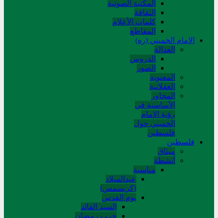
المکتبة الصوتیة
الثقافة
کلمات الأعلام
المقاطع
الامام الخميني (ره)
العدالة
الدروس
الصور
المعنوية
العقلانية
المحاور
الأساسیة في
رؤیة الإمام
الخمیني حول
فلسطین
فلسطین
میثاق
أنشطة
مناسبة
عیدالمیلاد
(کریسمس)
یوم القدس
السید القائد
حرب رمضان