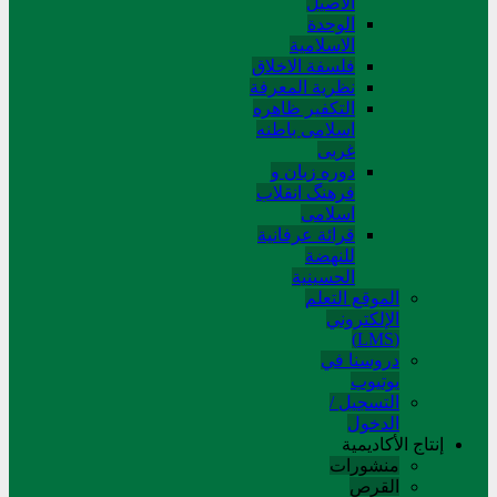
الاصیل
الوحدة
الاسلامیة
فلسفة الاخلاق
نظریة المعرفة
التکفیر ظاهره
اسلامی باطنه
غربی
دوره زبان و
فرهنگ انقلاب
اسلامی
قرائة عرفانیة
للنهضة
الحسینیة
الموقع التعلم
الإلکتروني
(LMS)
دروسنا في
يوتيوب
التسجيل /
الدخول
إنتاج الأكاديمية
منشورات
القرص