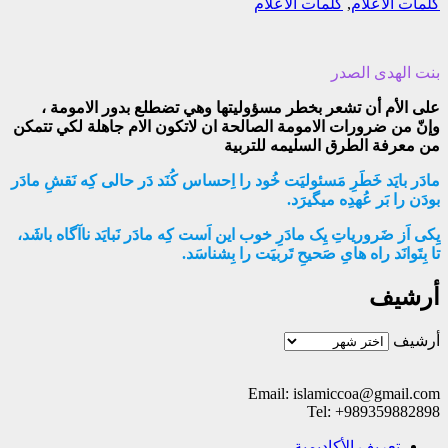
كلمات الأعلام
,
كلمات الاعلام
بنت الهدی الصدر
على الأم أن تشعر بخطر مسؤوليتها وهي تضطلع بدور الامومة ،
وإنّ من ضرورات الامومة الصالحة ان لاتكون الام جاهلة لكي تتمكن
من معرفة الطرق السليمه للتربية
مادَر بایَد خَطَرِ مَسئولیَت خُود را اِحساس کُنَد دَر حالی کِه نَقشِ مادَر
بودَن را بَر عُهدِه میگیرَد.
یِکی اَز ضَروریاتِ یِک مادَرِ خوب این اَست کِه مادَر نَبایَد ناآگاه باشَد،
تا بِتَوانَد راه هایِ صَحیحِ تَربیَت را بِشناسَد.
أرشيف
أرشيف
Email: islamiccoa@gmail.com
Tel: +989359882898
تعریف الأکادیمیة