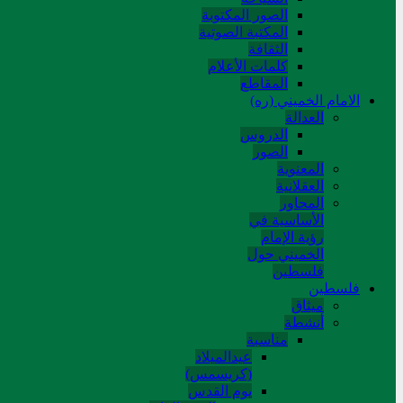
الصور المکتوبة
المکتبة الصوتیة
الثقافة
کلمات الأعلام
المقاطع
الامام الخميني (ره)
العدالة
الدروس
الصور
المعنوية
العقلانية
المحاور
الأساسیة في
رؤیة الإمام
الخمیني حول
فلسطین
فلسطین
میثاق
أنشطة
مناسبة
عیدالمیلاد
(کریسمس)
یوم القدس