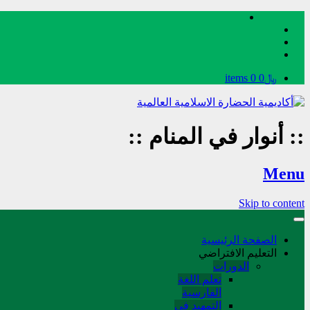
﷼0
0 items
::
أنوار في المنام
::
Menu
Skip to content
الصفحة الرئيسية
التعليم الافتراضي
الدورات
تعلم اللغة
الفارسیة
التمهید في