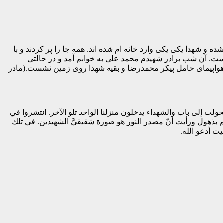
 و شهدا یکی یکی وارد خانه ام شده اند. همه جا را پر کردند و با
ست. آن شب برادر شهیدم محمد علی به خوابم آمد و در حالتی
واپیمای حامل پیکر محمدرضا و بقیه شهدا روی زمین نشست.(مادر
تحولت إلى باب والشهداء يدخلون منزلنا الواحد تلو الآخر. انتشروا في
 بذهول ورأيت أنّ مصدر النور هو صورة شقيقيَّ الشهيدين. في تلك
ت أدعو الله.