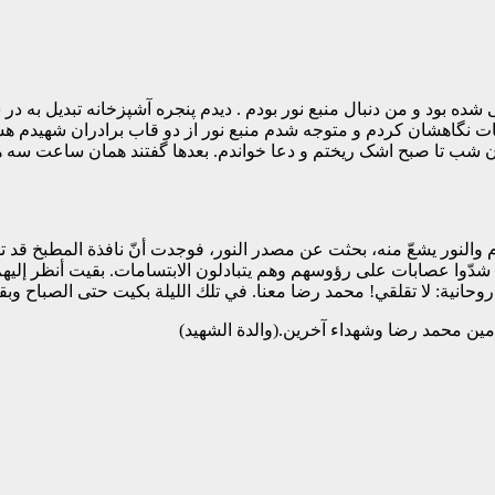
بود و من دنبال منبع نور بودم . دیدم پنجره آشپزخانه تبدیل به در شده
ات نگاهشان کردم و متوجه شدم منبع نور از دو قاب برادران شهیدم ه
شب تا صبح اشک ریختم و دعا خواندم. بعدها گفتند همان ساعت سه ه
منام والنور يشعّ منه، بحثت عن مصدر النور، فوجدت أنّ نافذة المطبخ قد 
شدّوا عصابات على رؤوسهم وهم يتبادلون الابتسامات. بقيت أنظر إليهم
انية: لا تقلقي! محمد رضا معنا. في تلك الليلة بكيت حتى الصباح وبقي
مين محمد رضا وشهداء آخرين.(والدة الشهيد)