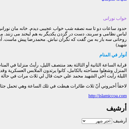
خواب نورانی
حدود ساعات دو تا سه نصفه شب خواب عجیبی دیدم. خانه مان نورانی شده 
لباس نظامی و سربند، دست در گزدن یکدیگر به هم لبخند می زنند. م
روحانی سه بار به من گفت که نگران نباش. محمدرضا پیش ماست. آن 
شهید)
أنوار في المنام
قرابة الساعة الثانية أو الثالثة بعد منتصف الليل، رأيتُ منزلنا في ال
المنزل وشغلوا مساحته بالكامل، كانوا يرتدون الملابس العسكرية وقد 
الليلة رأيت أخي الشهيد محمد علي حيث قال لي ثلاث مرات في حالة روح
لاحقاً أخبروني أنّ ثلاث طائرات هبطت في تلك الساعة وهي تحمل جثا
http://islamiccoa.com
أرشيف
أرشيف