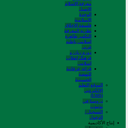
معرفة الاسلام
الاصیل
الوحدة
الاسلامیة
فلسفة الاخلاق
نظریة المعرفة
التکفیر ظاهره
اسلامی باطنه
غربی
دوره زبان و
فرهنگ انقلاب
اسلامی
قرائة عرفانیة
للنهضة
الحسینیة
الموقع التعلم
الإلکتروني
(LMS)
دروسنا في
يوتيوب
التسجيل /
الدخول
إنتاج الأكاديمية