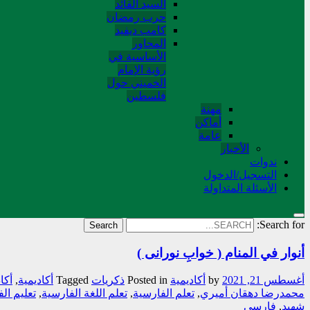
السید القائد
حرب رمضان
کامب دیفید
المحاور
الأساسية في
رؤية الإمام
الخميني حول
فلسطین
مهنة
أماکن
عامة
الأخبار
ندوات
التسجیل/الدخول
الأسئلة المتداولة
Search for:
أنوار في المنام ( خوابِ نورانی )
أغسطس 21, 2021
by
أکادیمیة
Posted in
ذکریات
Tagged
أكاديمية
,
أكا
محمدرضا دهقان أميري
,
تعلم الفارسية
,
تعلم اللغة الفارسية
,
تعليم ال
شهيد
,
فارسي