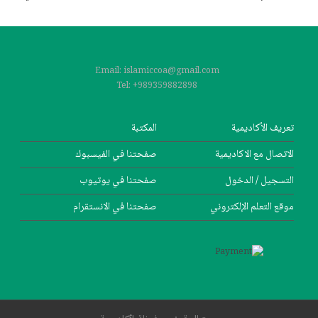
Post navigation
Email: islamiccoa@gmail.com
Tel: +989359882898
تعریف الأکادیمیة
المکتبة
الاتصال مع الاکادیمیة
صفحتنا في الفيسبوك
التسجیل / الدخول
صفحتنا في یوتیوب
موقع التعلم الإلکتروني
صفحتنا في الانستقرام