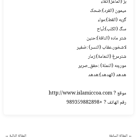
بز (الماعز):ثغاء
میمون (القرد):ضحک
گربه (القط):مواء
سگ (الکلب):نُباح
شتر ماده (الناقة):حنین
لاشخور،عقاب (النسر) :صَفیر
شترمرغ (النعامة):زمار
مورچه (النملة) :حفق_صریر
هدهد (الهدهد):هدهد
موقع ? http://www.islamiccoa.com
رقم الهاتف ? +989359882898
←
المقالة السابقة
المقالة التالية
→