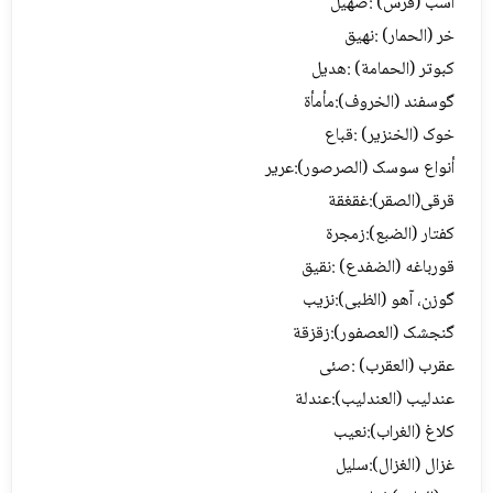
اسب (فرس) :صهیل
خر (الحمار) :نهیق
کبوتر (الحمامة) :هدیل
گوسفند (الخروف):مأمأة
خوک (الخنزیر) :قباع
أنواع سوسک (الصرصور):عریر
قرقی(الصقر):غقغقة
کفتار (الضبع):زمجرة
قورباغه (الضفدع) :نقیق
گوزن، آهو (الظبی):نزیب
گنجشک (العصفور):زقزقة
عقرب (العقرب) :صئی
عندلیب (العندلیب):عندلة
کلاغ (الغراب):نعیب
غزال (الغزال):سلیل