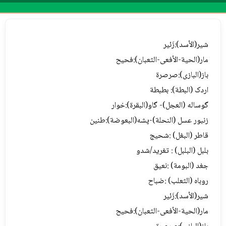
Menu
شیر(الأسد):زَئیر
مار(الحیة-الأفعى-الثعبان):فحیح
باز(البازی):صرصرة
اردک (البطة): بطبطة
گوساله (العجل)- گاو(البقرة):خوار
زنبور عسل (النحلة)-پشه(البعوضة):طنین
قاطر (البغل) :شحیج
بلبل (البلبل) : تغرید/شدو
جغد (البومة) :نعیق
روباه (الثعلب) :ضباح
شیر(الأسد):زَئیر
مار(الحیة-الأفعى-الثعبان):فحیح