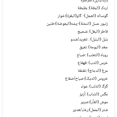
باز(البازی):صرصرة
اردک (البطة): بطبطة
گوساله (العجل)- گاو(البقرة):خوار
زنبور عسل (النحلة)-پشه(البعوضة):طنین
قاطر (البغل) :شحیج
بلبل (البلبل) : تغرید/شدو
جغد (البومة) :نعیق
روباه (الثعلب) :ضباح
خرس (الدب) :قهقاع
مرغ (الدجاج) :نقنقة
خروس (الدیک):صیاح/صقاع
گرگ (الذئب) :عواء
مگس (الذباب) :أزیز
موش (الفأر):صریر
شتر (الجمل):رغاء/هدیر