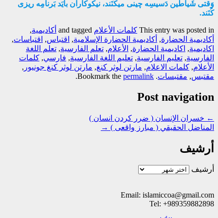
وَقتی شَیاطین دَسیسِه چینی میکُنَند، نیکوکاران بایَد بَرنامِه ریزی
کُنَند.
This entry was posted in
کلمات الأعلام
and tagged
أكاديمية
,
أكاديمية الحضارة
,
أكاديمية الحضارة الإسلامية
,
اقتباس
,
اقتباسات
,
اكاديمية
,
اكاديمية الحضارة
,
الأعلام
,
تعلم الفارسية
,
تعلم اللغة
الفارسية
,
تعليم الفارسية
,
تعليم اللغة الفارسية
,
فارسي
,
كلمات
الأعلام
,
كلمات الاعلام
,
مارتن لوثر کنغ
,
مارتن لوثر کنغ جونیور
,
مقتبس
,
مقتبسات
. Bookmark the
permalink
.
Post navigation
←
خسران الإنسان ( ضرر کردن انسان )
المناضل الحقيقي ( مبارز واقعی )
→
أرشيف
أرشيف
Email: islamiccoa@gmail.com
Tel: +989359882898