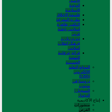
الاصیل
الوحدة
الاسلامیة
فلسفة الاخلاق
نظریة المعرفة
التکفیر ظاهره
اسلامی باطنه
غربی
دوره زبان و
فرهنگ انقلاب
اسلامی
قرائة عرفانیة
للنهضة
الحسینیة
الموقع التعلم
الإلکتروني
(LMS)
دروسنا في
يوتيوب
التسجيل /
الدخول
إنتاج الأكاديمية
منشورات
القرص