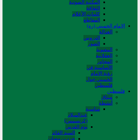
المکتبة الصوتیة
الثقافة
کلمات الأعلام
المقاطع
الامام الخميني (ره)
العدالة
الدروس
الصور
المعنوية
العقلانية
المحاور
الأساسیة في
رؤیة الإمام
الخمیني حول
فلسطین
فلسطین
میثاق
أنشطة
مناسبة
عیدالمیلاد
(کریسمس)
یوم القدس
السید القائد
حرب رمضان