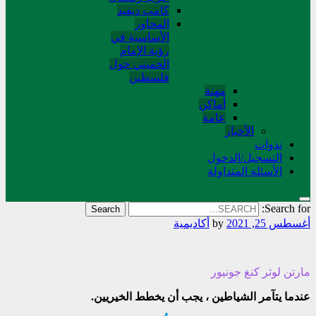
کامب دیفید
المحاور
الأساسية في
رؤية الإمام
الخميني حول
فلسطین
مهنة
أماکن
عامة
الأخبار
ندوات
التسجیل/الدخول
الأسئلة المتداولة
Search for:
أغسطس 25, 2021
by
أکادیمیة
مارتن لوثر کنغ جونیور
عندما يتآمر الشياطين ، يجب أن يخطط الخيريين.