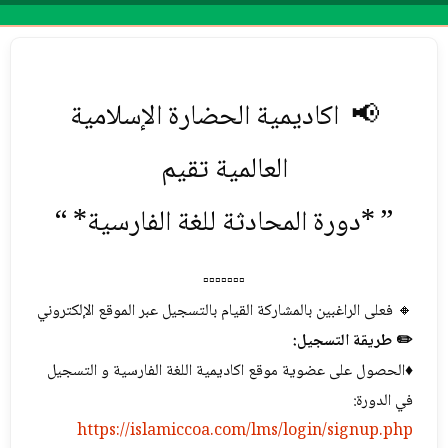
Menu
📢 اكاديمية الحضارة الإسلامية
العالمیة تقيم
” *دورة المحادثة للغة الفارسية* “
▫️▫️▫️▫️▫️▫️▫️
🔸 فعلی الراغبین بالمشاركة القیام بالتسجيل‌ عبر الموقع الإلكتروني
✏️ طريقة التسجيل:
♦️الحصول على عضوية موقع اكاديمية اللغة الفارسية و التسجیل
في الدورة:
https://islamiccoa.com/lms/login/signup.php