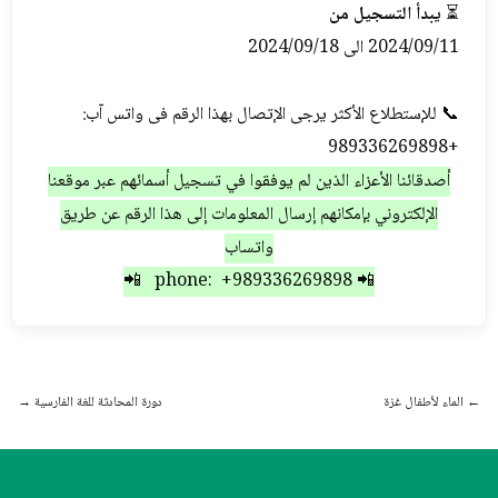
⏳
یبدأ التسجیل من
2024/09/11 الی 2024/09/18
📞 للإستطلاع الأکثر یرجی الإتصال بهذا الرقم فی واتس آب:
+989336269898
أصدقائنا الأعزاء الذين لم یوفقوا في تسجيل أسمائهم عبر موقعنا
الإلكتروني بإمكانهم إرسال المعلومات إلى هذا الرقم عن طريق
واتساب
📲 phone: +989336269898 📲
←
الماء لأطفال غزة
دورة المحادثة للغة الفارسية
→
Post navigation