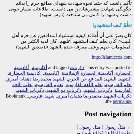
تأکید داشت که حتما نحوه شهادت شهدای مدافع حرم را بدانم.
چگونگی شهادت بیشترشان را می دانست. اطلاعات بسیار خوبی
داشت و شهدا را کامل می شناخت.(دوس شهید)
تعلّمْ كيف استشهدوا
كان يصرّ على أن أُطالع كيفية استشهاد المدافعين عن حرم أهل
البيت^. كان يعلم كيف استشهد أغلبهم، كان لديه الكثير من
المعلومات عنهم وعلى معرفة جيدة بالشهداء.(صديق الشهيد)
http://islamiccoa.com
This entry was posted in
ذکریات
and tagged
أكاديمية
,
أكاديمية
الحضارة
,
أكاديمية الحضارة الإسلامية
,
اكاديمية
,
اكاديمية الحضارة
,
الشهيد
,
الشهيد المدافع عن الحرم
,
الشهيد محمدرضا دهقان أميري
,
تعلم الفارسية
,
تعلم اللغة الفارسية
,
تعليم الفارسية
,
تعليم اللغة
الفارسية
,
ذكريات الشهيد
,
ذكريات مع الشهيد
,
ذکريات الشهيد
,
ذکريات الشهيد محمدرضا دهقان أميري
,
شهيد
,
فارسي
. Bookmark
.
the
permalink
Post navigation
←
مثلُ رسول ( مثل رسول )
تطوع للدفاع ( مُدافِع شُو )
→