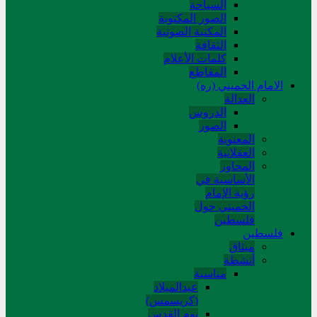
السیاحة
الصور المکتوبة
المکتبة الصوتیة
الثقافة
کلمات الأعلام
المقاطع
الامام الخميني (ره)
العدالة
الدروس
الصور
المعنوية
العقلانية
المحاور
الأساسیة في
رؤیة الإمام
الخمیني حول
فلسطین
فلسطین
میثاق
أنشطة
مناسبة
عیدالمیلاد
(کریسمس)
یوم القدس