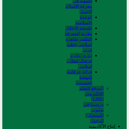
التمهید في
معرفة الاسلام
الاصیل
الوحدة
الاسلامیة
فلسفة الاخلاق
نظریة المعرفة
التکفیر ظاهره
اسلامی باطنه
غربی
دوره زبان و
فرهنگ انقلاب
اسلامی
قرائة عرفانیة
للنهضة
الحسینیة
الموقع التعلم
الإلکتروني
(LMS)
دروسنا في
يوتيوب
التسجيل /
الدخول
إنتاج الأكاديمية