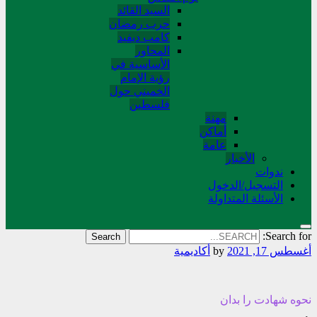
السید القائد
حرب رمضان
کامب دیفید
المحاور
الأساسية في
رؤية الإمام
الخميني حول
فلسطین
مهنة
أماکن
عامة
الأخبار
ندوات
التسجیل/الدخول
الأسئلة المتداولة
Search for:
أغسطس 17, 2021
by
أکادیمیة
نحوه شهادت را بدان