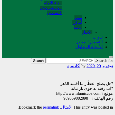
رؤية الإمام
الخميني حول
فلسطین
مهنة
أماکن
عامة
الأخبار
ندوات
التسجیل/الدخول
الأسئلة المتداولة
Search for:
نوفمبر 29, 2020
by
أکادیمیة
?هل یصلح العطّار ما أفسد الدّهر
?آب رفته به جوی باز نیاید
موقع ? http://www.islamiccoa.com
رقم الهاتف ? +989359882898
This entry was posted in
الأمثال
. Bookmark the
permalink
.