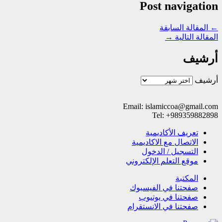
Post navigation
←
المقالة السابقة
المقالة التالية
→
أرشيف
أرشيف
Email: islamiccoa@gmail.com
Tel: +989359882898
تعریف الأکادیمیة
الاتصال مع الاکادیمیة
التسجیل / الدخول
موقع التعلم الإلکتروني
المکتبة
صفحتنا في الفيسبوك
صفحتنا في یوتیوب
صفحتنا في الانستقرام