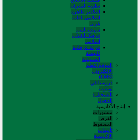
نظریة المعرفة
التکفیر ظاهره
اسلامی باطنه
غربی
دوره زبان و
فرهنگ انقلاب
اسلامی
قرائة عرفانیة
للنهضة
الحسینیة
الموقع التعلم
الإلکتروني
(LMS)
دروسنا في
يوتيوب
التسجيل /
الدخول
إنتاج الأكاديمية
منشورات
القرص
المضغوط
تألیفات
الآکادیمیة