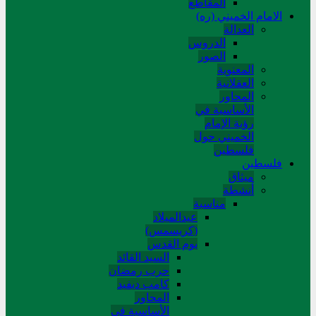
المقاطع
الامام الخميني (ره)
العدالة
الدروس
الصور
المعنوية
العقلانية
المحاور
الأساسیة في
رؤیة الإمام
الخمیني حول
فلسطین
فلسطین
میثاق
أنشطة
مناسبة
عیدالمیلاد
(کریسمس)
یوم القدس
السید القائد
حرب رمضان
کامب دیفید
المحاور
الأساسية في