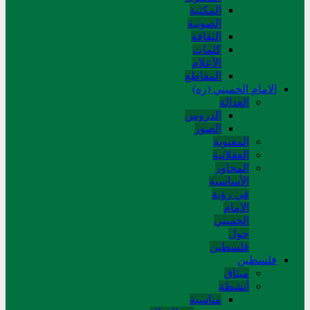
المکتبة
الصوتیة
الثقافة
کلمات
الأعلام
المقاطع
الامام الخميني (ره)
العدالة
الدروس
الصور
المعنوية
العقلانية
المحاور
الأساسیة
في رؤیة
الإمام
الخمیني
حول
فلسطین
فلسطین
میثاق
أنشطة
مناسبة