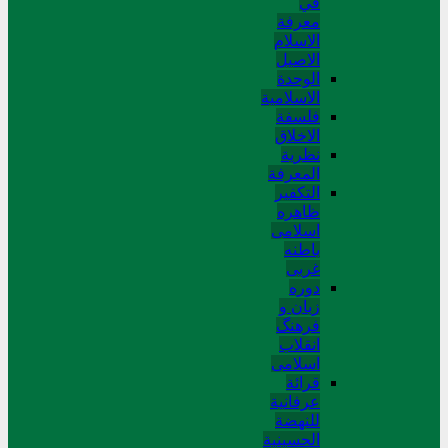
في
معرفة
الاسلام
الاصیل
الوحدة
الاسلامیة
فلسفة
الاخلاق
نظریة
المعرفة
التکفیر
ظاهره
اسلامی
باطنه
غربی
دوره
زبان و
فرهنگ
انقلاب
اسلامی
قرائة
عرفانیة
للنهضة
الحسینیة