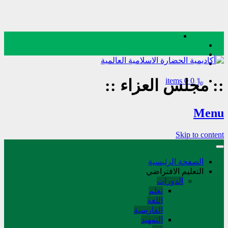
﷼0
0 items
::
مجلس العزاء
::
Menu
Skip to content
الصفحة الرئيسية
التعليم الافتراضي
الدورات
تعلم
اللغة
الفارسیة
التمهید