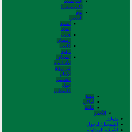
عیدالمیلاد
(کریسمس)
یوم
القدس
السید
القائد
حرب
رمضان
کامب
دیفید
المحاور
الأساسية
في رؤية
الإمام
الخميني
حول
فلسطین
مهنة
أماکن
عامة
الأخبار
ندوات
التسجیل/الدخول
الأسئلة المتداولة