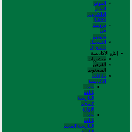
الموقع
التعلم
الإلکتروني
(LMS)
دروسنا
في
يوتيوب
التسجيل
/ الدخول
إنتاج الأكاديمية
منشورات
القرص
المضغوط
تألیفات
الآکادیمیة
تحدث
باللغة
الفارسية
(المجلد
الاول)
تحدث
باللغة
الفارسية(المجلد
الثاني)