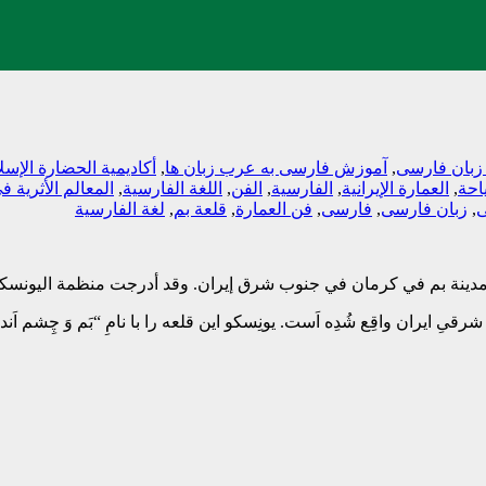
بان فارسی
,
آموزش فارسی به عرب زبان ها
,
أکادیمیة الحضارة الإسل
احة
,
العمارة الإیرانیة
,
الفارسیة
,
الفن
,
اللغة الفارسیة
,
المعالم الأثریة ف
ی
,
زبان فارسی
,
فارسی
,
فن العمارة
,
قلعة بم
,
لغة الفارسیة
ي مدينة بم في كرمان في جنوب شرق إيران. وقد أدرجت منظمة اليونسكو
وبِ شرقیِ ایران واقِع شُدِه اَست. یونِسکو این قلعه را با نامِ “بَم وَ چِشم اَ