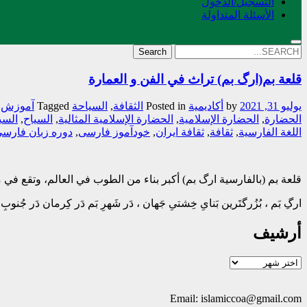
التسجیل/الدخول
الأسئلة المتداولة
Search
for:
قلعة بم(ارگ بم) تراث في الفن و العمارة
يوليو 31, 2021
by
أکادیمیة
Posted in
الثقافة
,
السیاحة
Tagged
آموزش ز
الحضارة
,
الحضارة الإسلامية
,
الحضارة الإسلامية المثالية
,
السیاح
,
السی
اللغة الفارسیة
,
ثقافة
,
ثقافة ایران
,
خودآموز فارسی
,
دوره زبان فارس
قلعة بم (بالفارسية ارگ بم) أكبر بناء من الطوب في العالم، وتقع ف
ارگِ بَم ، بُزُرگتَرین بَنایِ خِشتیِ جَهان ، دَر شَهرِ بَم دَر کِرمان دَر جُن
أرشيف
أرشيف
Email: islamiccoa@gmail.com