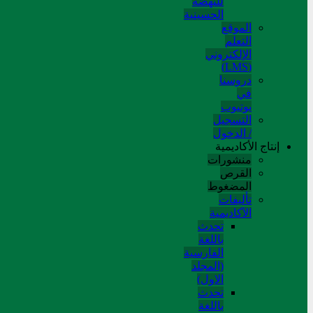
للنهضة
الحسینیة
الموقع
التعلم
الإلکتروني
(LMS)
دروسنا
في
يوتيوب
التسجيل
/ الدخول
إنتاج الأكاديمية
منشورات
القرص
المضغوط
تألیفات
الآکادیمیة
تحدث
باللغة
الفارسية
(المجلد
الاول)
تحدث
باللغة