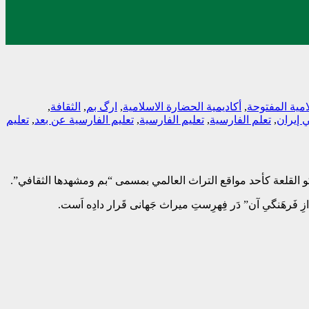
امیة المفتوحة
,
أکادیمیة الحضارة الاسلامیة
,
ارگ بم
,
الثقافة
,
ي إیران
,
تعلم الفارسیة
,
تعلیم الفارسیة
,
تعلیم الفارسیة عن بعد
,
تعلیم
 القلعة كأحد مواقع التراث العالمي بمسمى “بم ومشهدها الثقافي”.
ندازِ فَرهَنگیِ آن” دَر فِهرِستِ میراث جَهانی قَرار دادِه اَست.