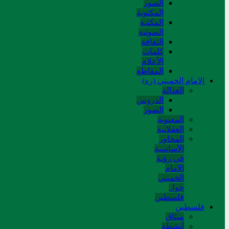
الصور
المکتوبة
المکتبة
الصوتیة
الثقافة
کلمات
الأعلام
المقاطع
الامام الخميني (ره)
العدالة
الدروس
الصور
المعنوية
العقلانية
المحاور
الأساسیة
في رؤیة
الإمام
الخمیني
حول
فلسطین
فلسطین
میثاق
أنشطة