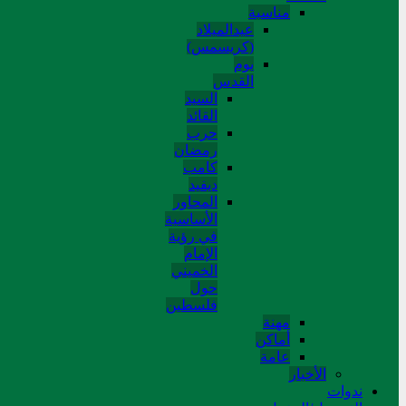
مناسبة
عیدالمیلاد
(کریسمس)
یوم
القدس
السید
القائد
حرب
رمضان
کامب
دیفید
المحاور
الأساسية
في رؤية
الإمام
الخميني
حول
فلسطین
مهنة
أماکن
عامة
الأخبار
ندوات