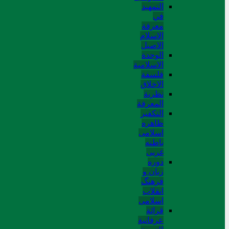
التمهید
في
معرفة
الاسلام
الاصیل
الوحدة
الاسلامیة
فلسفة
الاخلاق
نظریة
المعرفة
التکفیر
ظاهره
اسلامی
باطنه
غربی
دوره
زبان و
فرهنگ
انقلاب
اسلامی
قرائة
عرفانیة