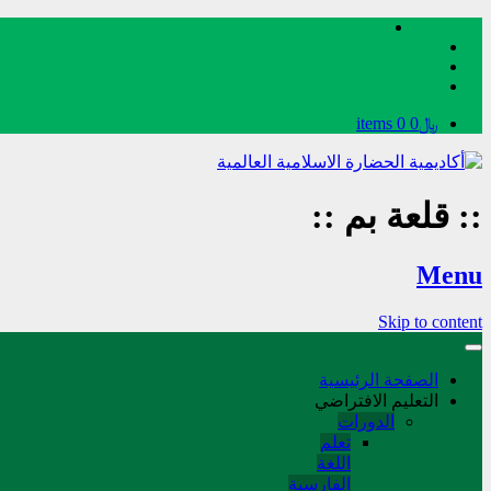
﷼0
0 items
::
قلعة بم
::
Menu
Skip to content
الصفحة الرئيسية
التعليم الافتراضي
الدورات
تعلم
اللغة
الفارسیة