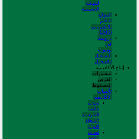
للنهضة
الحسینیة
الموقع
التعلم
الإلکتروني
(LMS)
دروسنا
في
يوتيوب
التسجيل
/ الدخول
إنتاج الأكاديمية
منشورات
القرص
المضغوط
تألیفات
الآکادیمیة
تحدث
باللغة
الفارسية
(المجلد
الاول)
تحدث
باللغة