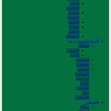
الصور
المکتوبة
المکتبة
الصوتیة
الثقافة
کلمات
الأعلام
المقاطع
الامام الخميني (ره)
العدالة
الدروس
الصور
المعنوية
العقلانية
المحاور
الأساسیة
في رؤیة
الإمام
الخمیني
حول
فلسطین
فلسطین
میثاق