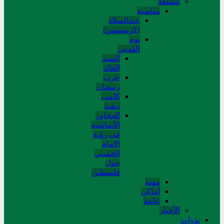
أنشطة
مناسبة
عیدالمیلاد
(کریسمس)
یوم
القدس
السید
القائد
حرب
رمضان
کامب
دیفید
المحاور
الأساسية
في رؤية
الإمام
الخميني
حول
فلسطین
مهنة
أماکن
عامة
الأخبار
ندوات