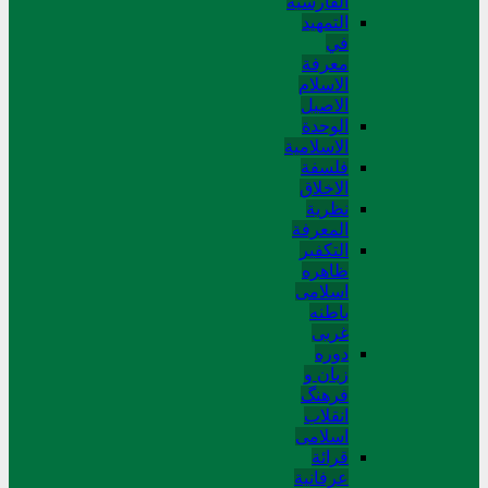
الفارسیة
التمهید
في
معرفة
الاسلام
الاصیل
الوحدة
الاسلامیة
فلسفة
الاخلاق
نظریة
المعرفة
التکفیر
ظاهره
اسلامی
باطنه
غربی
دوره
زبان و
فرهنگ
انقلاب
اسلامی
قرائة
عرفانیة