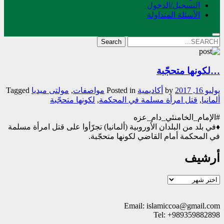
التسجیل/الدخول
الأسئلة المتداولة
Search
for:
…لكونها متحجّبة
يوليو 16, 2017
by
أکادیمیة
Posted in
مواصفات
,
مولتی میدیا
Tagged
ألمانيا
,
قتل امرأة مسلمة في المحكمة
,
لكونها متحجّبة
#الإمام_الخامنئي_دام_عزه
♦️في بلد من البلدان الأوروبية (ألمانيا) تجرّأوا على قتل امرأة مسلمة
في المحكمة أمام القاضي لكونها متحجّبة.
أرشيف
أرشيف
Email: islamiccoa@gmail.com
Tel: +989359882898