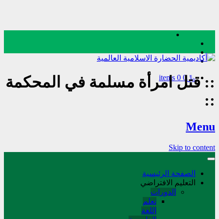
﷼0
0 items
::
قتل امرأة مسلمة في المحكمة
::
Menu
Skip to content
الصفحة الرئيسية
التعليم الافتراضي
الدورات
تعلم
اللغة