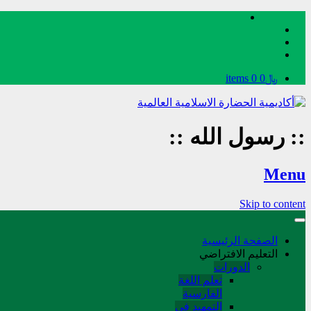
﷼0
0 items
::
رسول الله
::
Menu
Skip to content
الصفحة الرئيسية
التعليم الافتراضي
الدورات
تعلم اللغة
الفارسیة
التمهید في