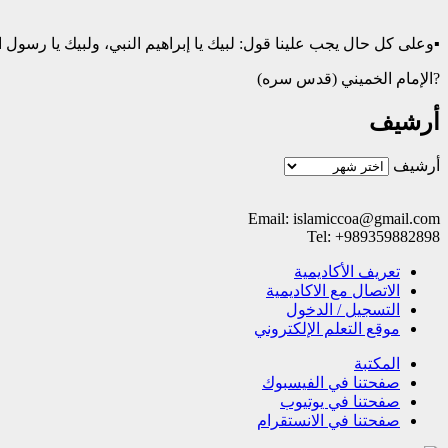
▪️وعلى كل حال يجب علينا قول: لبيك يا إبراهيم النبي، ولبيك يا رسول ال
?الإمام الخمیني (قدس سره)
أرشيف
أرشيف
Email: islamiccoa@gmail.com
Tel: +989359882898
تعریف الأکادیمیة
الاتصال مع الاکادیمیة
التسجیل / الدخول
موقع التعلم الإلکتروني
المکتبة
صفحتنا في الفيسبوك
صفحتنا في یوتیوب
صفحتنا في الانستقرام