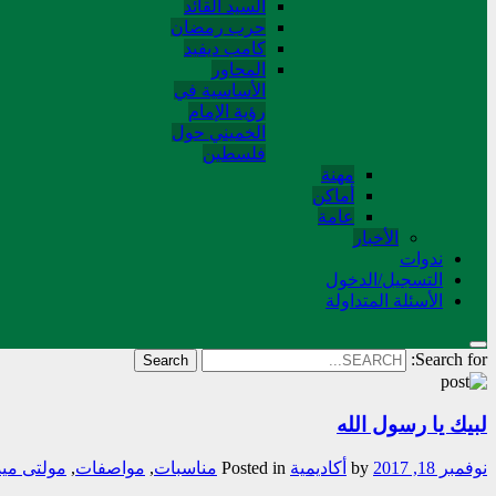
السید القائد
حرب رمضان
کامب دیفید
المحاور
الأساسية في
رؤية الإمام
الخميني حول
فلسطین
مهنة
أماکن
عامة
الأخبار
ندوات
التسجیل/الدخول
الأسئلة المتداولة
Search for:
لبيك يا رسول الله
نوفمبر 18, 2017
by
أکادیمیة
Posted in
مناسبات
,
مواصفات
,
مولتی مید