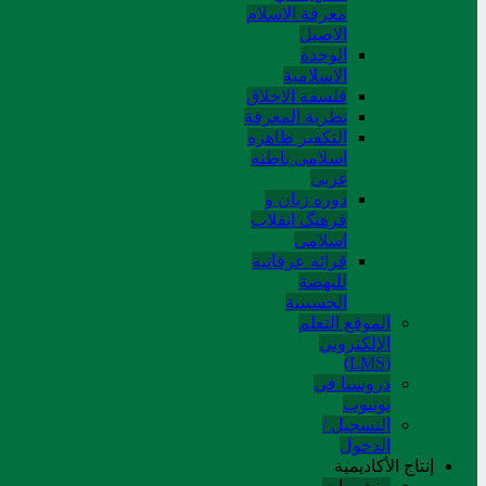
معرفة الاسلام
الاصیل
الوحدة
الاسلامیة
فلسفة الاخلاق
نظریة المعرفة
التکفیر ظاهره
اسلامی باطنه
غربی
دوره زبان و
فرهنگ انقلاب
اسلامی
قرائة عرفانیة
للنهضة
الحسینیة
الموقع التعلم
الإلکتروني
(LMS)
دروسنا في
يوتيوب
التسجيل /
الدخول
إنتاج الأكاديمية