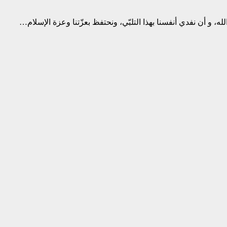
له، و أن نفدي أنفسنا بهذا التلبّي، ونحتفظ بعزّتنا وعزة الإسلام…