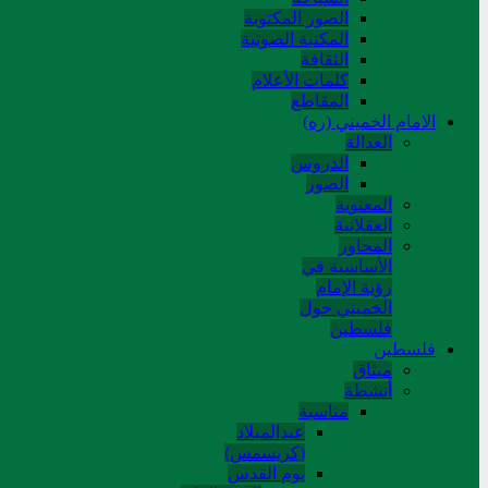
الصور المکتوبة
المکتبة الصوتیة
الثقافة
کلمات الأعلام
المقاطع
الامام الخميني (ره)
العدالة
الدروس
الصور
المعنوية
العقلانية
المحاور
الأساسیة في
رؤیة الإمام
الخمیني حول
فلسطین
فلسطین
میثاق
أنشطة
مناسبة
عیدالمیلاد
(کریسمس)
یوم القدس