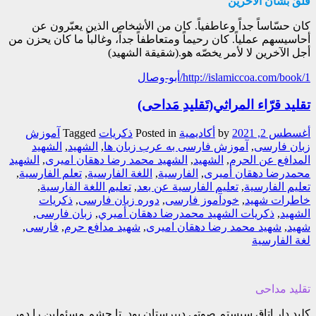
قلقٌ بشأن الآخرين
كان حسّاساً جداً وعاطفياً. كان من الأشخاص الذين يعبّرون عن
أحاسيسهم عملياً. كان رحيماً ومتعاطفاً جداً، وغالباً ما كان يحزن من
أجل الآخرين لا لأمر يخصّه هو.(شقيقة الشهيد)
http://islamiccoa.com/book/1/أبو-وصال
تقليد قرّاء المراثي(تَقلیدِ مَداحی)
أغسطس 2, 2021
by
أکادیمیة
Posted in
ذکریات
Tagged
آموزش
زبان فارسی
,
آموزش فارسی به عرب زبان ها
,
الشهيد
,
الشهيد
المدافع عن الحرم
,
الشهید
,
الشهید محمد رضا دهقان امیری
,
الشهید
محمدرضا دهقان أمیری
,
الفارسیة
,
اللغة الفارسیة
,
تعلم الفارسیة
,
تعلیم الفارسیة
,
تعلیم الفارسیة عن بعد
,
تعلیم اللغة الفارسیة
,
خاطرات شهید
,
خودآموز فارسی
,
دوره زبان فارسی
,
ذکريات
الشهيد
,
ذکريات الشهيد محمدرضا دهقان أميري
,
زبان فارسی
,
شهید
,
شهید محمد رضا دهقان امیری
,
شهید مدافع حرم
,
فارسی
,
لغة الفارسیة
تقلید مداحی
کلید دار اتاق سیستم صوتی دبیرستان بود. تا چشم مسئولین را دور