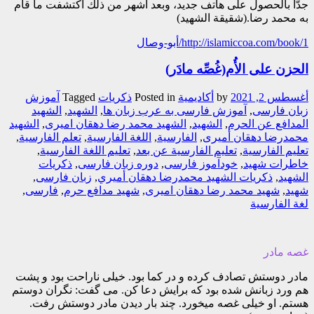
جدّاً بالحصول على هاتف جديد، وبعد أشهر من ذلك اكتشفت ما قام
به محمد رضا.(شقيقة الشهيد)
http://islamiccoa.com/book/1/أبو-وصال
الحزن على الأُم(غُصِّه مادَر)
أغسطس 2, 2021
by
أکادیمیة
Posted in
ذکریات
Tagged
آموزش
زبان فارسی
,
آموزش فارسی به عرب زبان ها
,
الشهيد
,
الشهيد
المدافع عن الحرم
,
الشهید
,
الشهید محمد رضا دهقان امیری
,
الشهید
محمدرضا دهقان أمیری
,
الفارسیة
,
اللغة الفارسیة
,
تعلم الفارسیة
,
تعلیم الفارسیة
,
تعلیم الفارسیة عن بعد
,
تعلیم اللغة الفارسیة
,
خاطرات شهید
,
خودآموز فارسی
,
دوره زبان فارسی
,
ذکريات
الشهيد
,
ذکريات الشهيد محمدرضا دهقان أميري
,
زبان فارسی
,
شهید
,
شهید محمد رضا دهقان امیری
,
شهید مدافع حرم
,
فارسی
,
لغة الفارسیة
غصه مادر
مادر دوستش تصادف کرده و در کما بود. خیلی ناراحت بود و پشت
هم ورد زبانش شده بود که برایش دعا کن. می گفت: نگران دوستم
هستم. او خیلی غصه میخورد. چند بار دیدن مادر دوستش رفت.