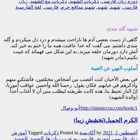
دوره زبان فارسی
,
ذكريات الشهيد
,
ذكريات مع الشهيد
,
زبان
فارسی
,
شهيد
,
شهید
,
شهید مدافع حرم
,
فارسی
,
لغة الفارسیة
شیوه گله مندی
گاهی از دست بعضی آدم ها ناراحت میشدم و درد دل میکردم و گله
مندی داشتم. می گفت که خدا عاقبت همه ما را ختم به خیر کند.
آتش دارد دورمان حلقه میزند. به این شکل می فهماند که غیبت
نکنیم.(مادر شهید)
اُسلوب النهي عن الغيبة
في بعض الأحيان كنت أغضب من أشخاص مختلفين، فأشتكي منهم
وأذكرهم في غيابهم. فكان يقول: رحمنا الله وأحسن عواقب أُمورنا،
إنّ النار تحيط بنا، هذه كانت طريقته ليطلب مني أن لا أغتاب أحداً.
(والدة الشهيد)
http://islamiccoa.com/book/1/أبو-وصال
الكرم الجميل(بَخشِشِ زیبا)
أغسطس 2, 2021
by
أکادیمیة
Posted in
ذکریات
Tagged
آموزش
زبان فارسی
,
آموزش فارسی به عرب زبان ها
,
الشهيد
,
الشهيد