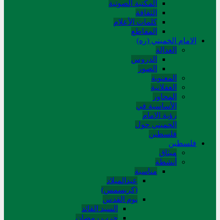
المکتبة الصوتیة
الثقافة
کلمات الأعلام
المقاطع
الامام الخميني (ره)
العدالة
الدروس
الصور
المعنوية
العقلانية
المحاور
الأساسیة في
رؤیة الإمام
الخمیني حول
فلسطین
فلسطین
میثاق
أنشطة
مناسبة
عیدالمیلاد
(کریسمس)
یوم القدس
السید القائد
حرب رمضان