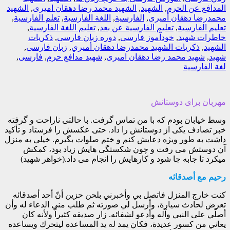
المدافع عن الحرم
,
الشهید
,
الشهید محمد رضا دهقان امیری
,
الشهید
محمدرضا دهقان أمیری
,
الفارسیة
,
اللغة الفارسیة
,
تعلم الفارسیة
,
تعلیم الفارسیة
,
تعلیم الفارسیة عن بعد
,
تعلیم اللغة الفارسیة
,
خاطرات شهید
,
خودآموز فارسی
,
دوره زبان فارسی
,
ذکريات
الشهيد
,
ذکريات الشهيد محمدرضا دهقان أميري
,
زبان فارسی
,
شهید
,
شهید محمد رضا دهقان امیری
,
شهید مدافع حرم
,
فارسی
,
لغة الفارسیة
مهربان برای دوستانش
وسط خیابان بودم که با من تماس گرفت. با حالتی ناراحت و گرفته
خبر تصادف یکی از دوستانش را داد. حتی عکسش را فرستاد و تأکید
داشت به طور ویژه دعایش کنم و ختم صلوات بگیرم. خیلی به منزل
آن دوستش می رفت و چون شکستگی هایش زیاد بود، کمکش
میکرد تا جابه جا شود و کارهایش را انجام می داد.(خواهر شهید)
رحيم مع أصدقائه
كنت خارج المنزل فاتصل بي وأخبرني بلحن حزين أنّ أحد أصدقائه
تعرض لحادث سيارة، وأرسل لي صورته ثم طلب مني الدعاء له وأن
أصلّي على النبي وآله وأدعو لشفائه. زار صديقه كثيراً ولأنه كان
يعاني من كسور عديدة، فكان يمد له يد المساعدة ليتحرك ويساعده