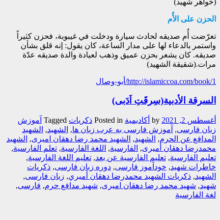
(خواهر شهید)
الحزن على الأُم
تعرّضت أُم صديقه لحادث سيارة ودخلت في غيبوبة، فحزن كثيراً
واستمر بالدعاء لها على مدار الساعة، كان يقول: إنه قلق بشأن
صديقه. كان يشعر بحزن عميق وذهب لعيادة والدة صديقه عدّة
مرات.(شقيقة الشهيد)
http://islamiccoa.com/book/1/أبو-وصال
السرقة الأدبية(سِرقَتِ اَدَبی)
أغسطس 2, 2021
by
أکادیمیة
Posted in
ذکریات
Tagged
آموزش
زبان فارسی
,
آموزش فارسی به عرب زبان ها
,
الشهيد
,
الشهيد
المدافع عن الحرم
,
الشهید
,
الشهید محمد رضا دهقان امیری
,
الشهید
محمدرضا دهقان أمیری
,
الفارسیة
,
اللغة الفارسیة
,
تعلم الفارسیة
,
تعلیم الفارسیة
,
تعلیم الفارسیة عن بعد
,
تعلیم اللغة الفارسیة
,
خاطرات شهید
,
خودآموز فارسی
,
دوره زبان فارسی
,
ذکريات
الشهيد
,
ذکريات الشهيد محمدرضا دهقان أميري
,
زبان فارسی
,
شهید
,
شهید محمد رضا دهقان امیری
,
شهید مدافع حرم
,
فارسی
,
لغة الفارسیة