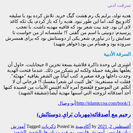
سرقت ادبی
هدیه تولد، برایم یک رم هشت گیگ خرید. تلاش کرده بود با سلیقه
کادو پیچ کند، اما این طور نبود. هدیه را که باز کردم، یک تکه کاغذ
لای آن بود. چند بیت شعر بود که قافیه مهدیه داشت. با تعجب
پرسیدم: دوبیتی با اسم من گفتی ؟! ملتمسانه از من خواست تا
صدایش را در نیاورم، شعر یکی از دوستانش بود که برای همسرش
سروده بود و همنام من بود.(خواهر شهید)
السرقة الأدبية
اشترى لي وحدة ذاكرة فلاشية بسعة تخزين 8 جيجابايت، حاول أن
يغلّفها بطريقة جميلة ولكنه لم يتمكن من ذلك. عندما فتحت الهدية
وجدت داخلها ورقة صغيرة. كتب أبياتاً من الشعر بقافية “مهديّة”.
فقلت له مستغربة: “هل كتبت لي شعراً بنفسك؟! فرجاني أن لا
أتكلم عن الموضوع فيُفضح أمره لأنه اقتبس الأبيات من قصيدة كتبها
أحد أصدقائه لزوجته التي اسمها مهدية أيضاً.(شقيقة الشهيد)
http://islamiccoa.com/book/1/أبو-وصال
رحيم مع أصدقائه(مِهربان بَرایِ دوستانَش)
أغسطس 2, 2021
by
أکادیمیة
Posted in
ذکریات
Tagged
آموزش
زبان فارسی
,
آموزش فارسی به عرب زبان ها
,
الشهيد
,
الشهيد