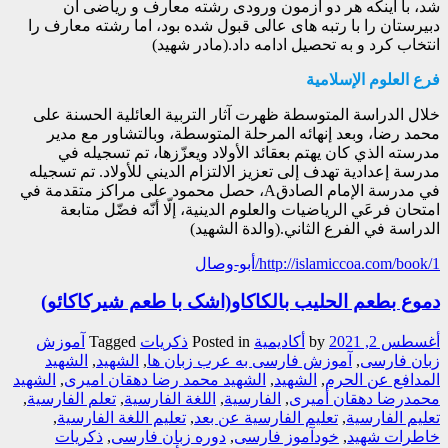
شد، با اینکه هر دو آزمون ورودی رشته معارف و ریاضی آن
دبیرستان را با رتبه های عالی قبول شده بود، اما رشته معارف را
انتخاب کرد و به تحصیل ادامه داد.(مادر شهید)
فرع العلوم الإسلامية
خلال الدراسة المتوسطة ظهرت آثار التربية العائلية الحسنة على
محمد رضا، وبعد إنهائه المرحلة المتوسطة، وبالتشاور مع مدير
مدرسته الذي كان يهتم بعقائد الأولاد ويعزّزها، تم تسجيله في
مدرسة إعدادية تهدف إلى تعزيز الالتزام الديني للأولاد. تم تسجيله
في مدرسة الإمام الصادقA، حصل محمود على مراكز متقدمة في
امتحان فرعَي الرياضيات والعلوم الدينية، إلّا أنّه فضّل متابعة
الدراسة في الفرع الثاني.(والدة الشهيد)
http://islamiccoa.com/book/1/أبو-وصال
دموع بطعم الحليب بالكاكاو(اشک با طعم شیرکاکائو)
أغسطس 2, 2021
by
أکادیمیة
Posted in
ذکریات
Tagged
آموزش
زبان فارسی
,
آموزش فارسی به عرب زبان ها
,
الشهيد
,
الشهيد
المدافع عن الحرم
,
الشهید
,
الشهید محمد رضا دهقان امیری
,
الشهید
محمدرضا دهقان أمیری
,
الفارسیة
,
اللغة الفارسیة
,
تعلم الفارسیة
,
تعلیم الفارسیة
,
تعلیم الفارسیة عن بعد
,
تعلیم اللغة الفارسیة
,
خاطرات شهید
,
خودآموز فارسی
,
دوره زبان فارسی
,
ذکريات