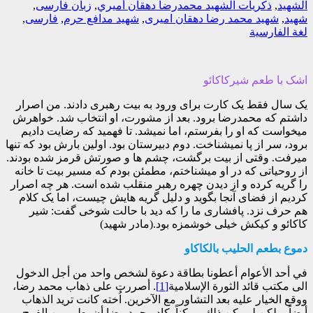
الشهيد
,
ذکريات الشهيد محمدرضا دهقان أميري
,
زبان فارسی
,
شهید
,
شهید محمد رضا دهقان امیری
,
شهید مدافع حرم
,
فارسی
,
لغة الفارسیة
اشک با طعم شیرکاکائو
یک سال فقط یک کارت برای ورود به بیت رهبری دادند. من اصرار
داشتم که محمدرضا برود. بعد از مشورت، او انتخاب شد. خواهرش
میخواست که او را بفرستم، اما نمیشد. تا فهمید که رضایت دادیم
برود، سر از پا نمیشناخت. دوم دبیرستان بود. اولین بارش بود که تنها
میرفت. وقتی از بیت برگشت، چشم ها و صورتش قرمز شده بودند.
از روحیاتی که در او میشناختم، مطمئن بودم که مسیر بیت تا خانه
را گریه کرده و از دیدن چهره رهبر منقلب شده است. هر چه اصرار
کردیم از فضای آنجا بگوید و دلیل گریه هایش چیست، اما یک کلام
هم حرف نزد. پافشاری ما را که دید با حالت شوخی گفت: شیر
کاکائو و کیکش خیلی خوشمزه بود.(مادر شهید)
دموع بطعم الحليب بالكاكاو
في أحد الأعوام أعطونا بطاقة دعوة لشخص واحد من أجل الدخول
الى مكتب قائد الثورة الإسلامية
[1]
. أصررت على ذهاب محمد رضا،
ووقع الخيار عليه بعد التشاور مع الآخرين. اُخته كانت تريد الذهاب
أيضاً، ولكن لم يكن ذلك ممكناً. كاد محمد رضا أن يطير من الفرح