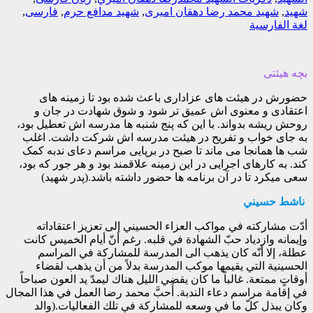
شهید
,
شهید محمد رضا دهقان امیری
,
شهید مدافع حرم
,
فارسی
,
لغة الفارسیة
بچه هیئتی
حضورش در هیئت های عزاداری باعث شده بود تا زمینه های
اعتقادی و معنوی اش عمیق تر شود و شوق شهادت در جان و
روحش ریشه بدواند. با این که پنج شنبه ها مدرسه اش تعطیل بود،
به جای خواب و تفریح در هیئت مدرسه اش شرکت داشت. اغلب
شب ها همانجا می ماند تا صبح در برپایی مراسم دعای ندبه کمک
کند. به کارهای اجرایی در این زمینه علاقمند بود و هر جور که بود،
سعی میکرد تا در آن برنامه ها حضور داشته باشد.(پدر شهید)
ناشط حسيني
أدّت مشاركته في مواكب العزاء الحسيني إلى تعزيز اعتقاداته
وإيمانه وازدياد حبّ الشهادة في قلبه. رغم أنّ أيام الخميس كانت
عطلة، إلا أنّه كان يذهب الى المدرسة للمشاركة في المراسم
الحسينية التي يقيمها موكب المدرسة بدلاً من أن يذهب لقضاء
أوقاتٍ ممتعة. غالباً ما كان يقضي الليل هناك ليمدّ يد العون صباحاً
في إقامة مراسم دعاء الندبة. أَحبَّ محمد رضا العمل في هذا المجال
وكان يبذل كلّ ما في وسعه للمشاركة في تلك الفعاليات.(والد