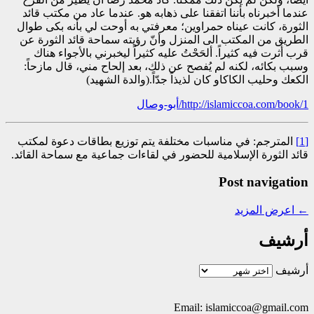
عندما أخبرناه بأننا اتفقنا على ذهابه هو. عندما عاد من مكتب قائد
الثورة، كانت عيناه حمراوين؛ معرفتي به أوحت لي بأنه بكى طوال
الطريق من المكتب الى المنزل وأنّ رؤيته سماحة قائد الثورة عن
قرب أثرت فيه كثيراً. ألحَحْتُ عليه كثيراً ليخبرني بالأجواء هناك
وسبب بكائه، لكنه لم يُفصح عن ذلك، بعد إلحاح مني، قال مازحاً:
الكعك وحليب الكاكاو كان لذيذاً جدّاً.(والدة الشهيد)
http://islamiccoa.com/book/1/أبو-وصال
[1]
المترجم: في مناسبات مختلفة يتم توزيع بطاقات دعوة لمكتب
قائد الثورة الإسلامية للحضور في لقاءات جماعية مع سماحة القائد.
Post navigation
←
اعرض المزيد
أرشيف
أرشيف
Email: islamiccoa@gmail.com