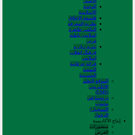
الاصیل
الوحدة
الاسلامیة
فلسفة الاخلاق
نظریة المعرفة
التکفیر ظاهره
اسلامی باطنه
غربی
دوره زبان و
فرهنگ انقلاب
اسلامی
قرائة عرفانیة
للنهضة
الحسینیة
الموقع التعلم
الإلکتروني
(LMS)
دروسنا في
يوتيوب
التسجيل /
الدخول
إنتاج الأكاديمية
منشورات
القرص