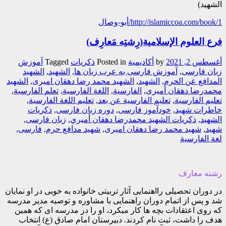
الشهيد)
http://islamiccoa.com/book/1/أبو-وصال
فرع العلوم الإسلامية(رِشتِه مَعارِف)
أغسطس 2, 2021
by
أکادیمیة
Posted in
ذکریات
Tagged
آموزش
زبان فارسی
,
آموزش فارسی به عرب زبان ها
,
الشهيد
,
الشهيد
المدافع عن الحرم
,
الشهید
,
الشهید محمد رضا دهقان امیری
,
الشهید
محمدرضا دهقان أمیری
,
الفارسیة
,
اللغة الفارسیة
,
تعلم الفارسیة
,
تعلیم الفارسیة
,
تعلیم الفارسیة عن بعد
,
تعلیم اللغة الفارسیة
,
خاطرات شهید
,
خودآموز فارسی
,
دوره زبان فارسی
,
ذکريات
الشهيد
,
ذکريات الشهيد محمدرضا دهقان أميري
,
زبان فارسی
,
شهید
,
شهید محمد رضا دهقان امیری
,
شهید مدافع حرم
,
فارسی
,
لغة الفارسیة
رشته معارف
در دوران تحصیلی رااهنمایی آثار تربیتی خانواده به خوبی در او نمایان
شد و پس از اتمام دوران راهنمایی با مشاوره و توصیه مدیر مدرسه
که روی اعتقادات بچه ها کار میکرد، او را در مدرسه ای که همین
هدف را داشت، ثبت نام کردند. دبیرستان امام صادق (ع) انتخاب