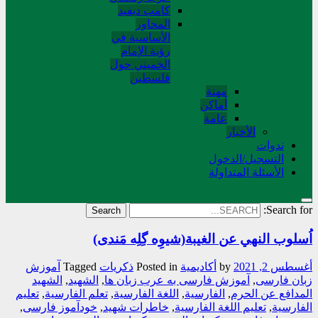
کامب دیفید
المحاور
الأساسية في
رؤية الإمام
الخميني حول
فلسطین
مهنة
أماکن
عامة
الأخبار
ندوات
التسجیل/الدخول
الأسئلة المتداولة
Search for:
اُسلوب النهي عن الغيبة(شیوِه گِلِه مَندی)
أغسطس 2, 2021
by
أکادیمیة
Posted in
ذکریات
Tagged
آموزش
زبان فارسی
,
آموزش فارسی به عرب زبان ها
,
الشهيد
,
الشهيد
المدافع عن الحرم
,
الفارسیة
,
اللغة الفارسیة
,
تعلم الفارسیة
,
تعلیم
الفارسیة
,
تعلیم اللغة الفارسیة
,
خاطرات شهید
,
خودآموز فارسی
,