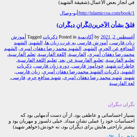
في انجاز بعض الأعمال.(شقيقة الشهيد)
http://islamiccoa.com/book/1/أبو-وصال
قلقٌ بشأن الآخرين(نِگَرانِ دیگَران)
أغسطس 2, 2021
by
أکادیمیة
Posted in
ذکریات
Tagged
آموزش
زبان فارسی
,
آموزش فارسی به عرب زبان ها
,
الشهيد
,
الشهيد
المدافع عن الحرم
,
الشهید
,
الشهید محمد رضا دهقان امیری
,
الشهید
محمدرضا دهقان أمیری
,
الفارسیة
,
اللغة الفارسیة
,
تعلم الفارسیة
,
تعلیم الفارسیة
,
تعلیم الفارسیة عن بعد
,
تعلیم اللغة الفارسیة
,
خاطرات شهید
,
خودآموز فارسی
,
دوره زبان فارسی
,
ذکريات
الشهيد
,
ذکريات الشهيد محمدرضا دهقان أميري
,
زبان فارسی
,
شهید
,
شهید محمد رضا دهقان امیری
,
شهید مدافع حرم
,
فارسی
,
لغة الفارسیة
نگران دیگران
بسیار احساساتی و عاطفی بود. از آن دست آدمهایی بود که
احساسات خود را عملی نشان میداد. خیلی دلسوز و مهربان بود و
بیشتر ناراحتی هایش برای دیگران بود، نه خودش.(خواهر شهید)