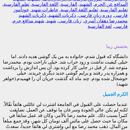
المدافع عن الحرم
,
الشهید
,
الفارسیة
,
اللغة الفارسیة
,
تعلم الفارسیة
,
تعلیم الفارسیة
,
تعلیم اللغة الفارسیة
,
خاطرات شهید
,
خودآموز
فارسی
,
دوره زبان فارسی
,
ذکريات الشهيد
,
ذکريات الشهيد
محمدرضا دهقان أميري
,
زبان فارسی
,
شهید
,
شهید مدافع حرم
,
فارسی
,
لغة الفارسیة
بخشش زیبا
دانشگاه که قبول شدم، خانواده به من یک گوشی هدیه دادند. اما
خیلی کیفیت نداشت و زود خراب شد. خیلی ناراحت بودم. محمدرضا
متوجه شد. از قبل در جایی کار کرده بود. آن پس اندازش را برداشت
و همراره پدر رفتند و برایم گوشی جدید دیگری خریدند. خیلی
خوشحال شده بودم. چند ماه که گذشت جریان آن را فهمیدم.(خواهر
شهید)
الكرم الجميل
عندما حصلت على القبول في الجامعة اشترت لي عائلتي هاتفاً نقّالاً.
لكنه لم يكن عالي الجودة وسرعان ما توقف عن العمل. تضايقت
كثيراً بسبب ذلك. علم محمد رضا بالأمر، وكان قد عمل سابقاً في
مكان ما حيث حصل على مائتي ألف تومان كل شهر، وقد جمع مبلغاً
من المال. ذهب محمد رضا مع أبي واشترى لي هاتفاً جديداً، سعدتُ