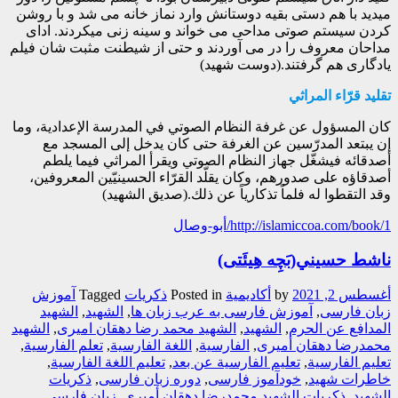
میدید با هم دستی بقیه دوستانش وارد نماز خانه می شد و با روشن
کردن سیستم صوتی مداحی می خواند و سینه زنی میکردند. ادای
مداحان معروف را در می آوردند و حتی از شیطنت مثبت شان فیلم
یادگاری هم گرفتند.(دوست شهید)
تقليد قرّاء المراثي
كان المسؤول عن غرفة النظام الصوتي في المدرسة الإعدادية، وما
إن يبتعد المدرّسين عن الغرفة حتى كان يدخل إلى المسجد مع
أصدقائه فيشغّل جهاز النظام الصوتي ويقرأ المراثي فيما يلطم
أصدقاؤه على صدورهم، وكان يقلّد القرّاء الحسينيّين المعروفين،
وقد التقطوا له فلماً تذكارياً عن ذلك.(صديق الشهيد)
http://islamiccoa.com/book/1/أبو-وصال
ناشط حسيني(بَچِه هِیئَتی)
أغسطس 2, 2021
by
أکادیمیة
Posted in
ذکریات
Tagged
آموزش
زبان فارسی
,
آموزش فارسی به عرب زبان ها
,
الشهيد
,
الشهيد
المدافع عن الحرم
,
الشهید
,
الشهید محمد رضا دهقان امیری
,
الشهید
محمدرضا دهقان أمیری
,
الفارسیة
,
اللغة الفارسیة
,
تعلم الفارسیة
,
تعلیم الفارسیة
,
تعلیم الفارسیة عن بعد
,
تعلیم اللغة الفارسیة
,
خاطرات شهید
,
خودآموز فارسی
,
دوره زبان فارسی
,
ذکريات
الشهيد
,
ذکريات الشهيد محمدرضا دهقان أميري
,
زبان فارسی
,