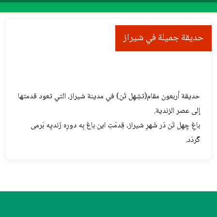
Menu
حديقة جميلة في شيراز
حدیقة أربعون مقام(تشِهِل تَن) في مدینة شیراز، التي تعود قدمتها
إلی عصر الزندیة.
باغِ چِهِل تَن دَر شَهرِ شیراز، قِدمَتِ این باغ بِه دورِه زَندیِه بَرمی
گَردَد.