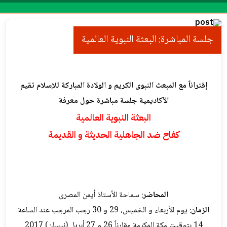
Menu
جلسة المباشرة: البعثة النبویة العالمیة
إقتراناً مع المبعث النبوی الكريم و الولادة المبارکة للإسلام تقیم
الآکادیمیة جلسة مباشرة حول معرفة
البعثة النبویة العالمیة
کفاح ضد الجاهلیة الحدیثة و القدیمة
المحاضر
: سماحة الأستاذ أیمن المصری
الزمان
: یوم الأربعاء و الخمیس، 29 و 30 رجب المرجب عند الساعة
14 بتوقيت مكة المكرمة مقارناً 26 و 27 أبریل (نیسان) 2017