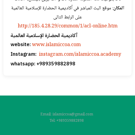
المکان
: موقع البث المباشر في أکادیمیة الحضارة الإسلامیة العالمیة
علی الرابط التالی
http://185.4.28.29/common/1/
acl-online.htm
أکادیمیة الحضارة الإسلامیة العالمیة
website:
www.islamiccoa.com
Instagram:
instagram.com/islamiccoa.academy
whatsapp: +989359882898
Email: islamiccoa@gmail.com
Tel: +989359882898