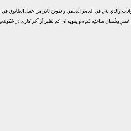
نات والذي بني في العصر الدیلمي و نموذج نادر من عمل الطابوق في ا
عَصرِ دِیلَمیان ساختِه شُدِه وَ نِمونِه ای کَم نَظیر اَز آجُر کاری دَر حُکوم