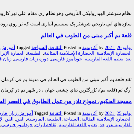
نظام شوشتر الهيدروليكي التأريخي وهو نظام ري مقام على نهر كار
سازِه‌هایِ آبیِ تاریخیِ شوشتَر یِک سیستِم آبیاری اَست کِه بَر رویِ رودخا
قلعة بم أكبر مبنى من الطوب في العالم
يوليو 26, 2021
by
أکادیمیة
Posted in
الثقافة
,
السیاحة
Tagged
آموزش ز
الحضارة الإسلامية
,
الحضارة الإسلامية المثالية
,
الطبیعة
,
العمارة الإیران
بعد
,
تعلیم اللغة الفارسیة
,
خودآموز فارسی
,
دوره زبان فارسی
,
زبان 
تقع قلعة بم أكبر مبنى من الطوب في العالم في مدينة بم في كرمان ،
اَرگِ بَم (قلعه بم)، بُزُرگتَرین بَنایِ خِشتیِ جَهان ، دَر شَهرِ بَم دَر کِر
مسجد الحکیم، نموذج نادر من عمل الطابوق في العصر ال
يوليو 25, 2021
by
أکادیمیة
Posted in
الثقافة
Tagged
آموزش زبان فار
الحضارة الإسلامية المثالية
,
السیاحة
,
الطبیعة
,
الفارسیة
,
الفن
,
الفن ال
الفارسیة عن بعد
,
تعلیم اللغة الفارسیة
,
ثقافة ایران
,
خودآموز فارسی
,