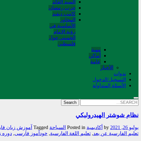
السید القائد
حرب رمضان
کامب دیفید
المحاور
الأساسية في
رؤية الإمام
الخميني حول
فلسطین
مهنة
أماکن
عامة
الأخبار
ندوات
التسجیل/الدخول
الأسئلة المتداولة
Search
for:
نظام شوشتر الهيدروليكي
يوليو 26, 2021
by
أکادیمیة
Posted in
السیاحة
Tagged
آموزش زبان فا
تعلیم الفارسیة عن بعد
,
تعلیم اللغة الفارسیة
,
خودآموز فارسی
,
دوره 