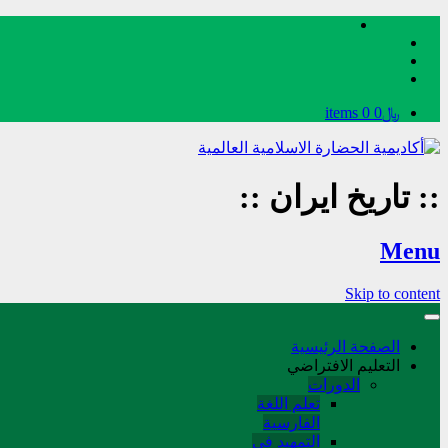
﷼0
0 items
::
تاریخ ایران
::
Menu
Skip to content
الصفحة الرئيسية
التعليم الافتراضي
الدورات
تعلم اللغة
الفارسیة
التمهید في