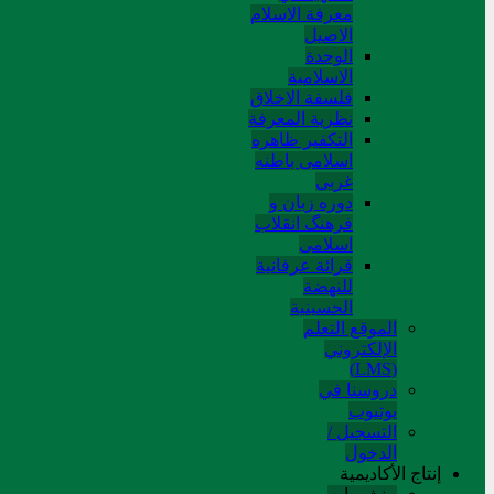
معرفة الاسلام
الاصیل
الوحدة
الاسلامیة
فلسفة الاخلاق
نظریة المعرفة
التکفیر ظاهره
اسلامی باطنه
غربی
دوره زبان و
فرهنگ انقلاب
اسلامی
قرائة عرفانیة
للنهضة
الحسینیة
الموقع التعلم
الإلکتروني
(LMS)
دروسنا في
يوتيوب
التسجيل /
الدخول
إنتاج الأكاديمية