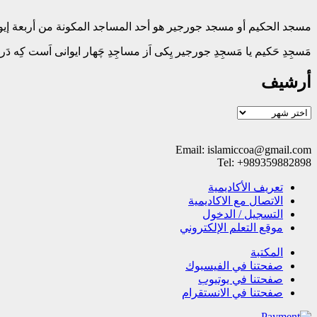
مسجد الحكيم أو مسجد جورجير هو أحد المساجد المكونة من أربعة إیوا
مَسجِدِ حَکیم یا مَسجِدِ جورجیر یِکی اَز مساجِدِ چَهار ایوانی اَست کِه دَر 
أرشيف
أرشيف
Email: islamiccoa@gmail.com
Tel: +989359882898
تعریف الأکادیمیة
الاتصال مع الاکادیمیة
التسجیل / الدخول
موقع التعلم الإلکتروني
المکتبة
صفحتنا في الفيسبوك
صفحتنا في یوتیوب
صفحتنا في الانستقرام