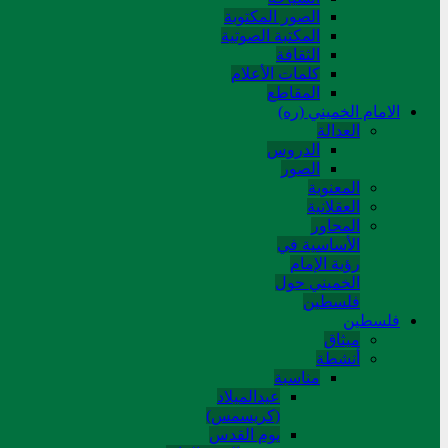
الصور المکتوبة
المکتبة الصوتیة
الثقافة
کلمات الأعلام
المقاطع
الامام الخميني (ره)
العدالة
الدروس
الصور
المعنوية
العقلانية
المحاور
الأساسیة في
رؤیة الإمام
الخمیني حول
فلسطین
فلسطین
میثاق
أنشطة
مناسبة
عیدالمیلاد
(کریسمس)
یوم القدس