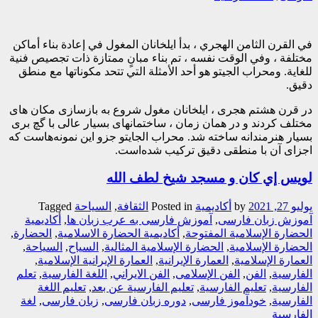
في القرن الثامن الهجري ، بدأ ایلخانان المغول في إعادة بناء أماكن
مختلفة ، وفي الوقت نفسه ، تم بناء مبانٍ ممتازة ذات تجصيص فنیة
للغاية. ومحراب الجيتو هو أحد الأمثلة التي تتحد مكوناتها مع منطق
دقيق.
در قرن هشتم هجری ، ایلخانان مغول شروع به بازسازی مکان های
مختلف کردند و در همان زمان ، ساختمانهای بسیار عالی با گچ بری
بسیار هنرمندانه ساخته شد. محراب الجایتو جزو این نمونه‌هاست که
اجزای آن با منطقی دقیق ترکیب شده‌است.
لويس إي كان و مسجد شیخ لطف الله
يوليو 27, 2021
by
أکادیمیة
Posted in
الثقافة
,
السیاحة
Tagged
آموزش زبان فارسی
,
آموزش فارسی به عرب زبان ها
,
أکادیمیة
الحضارة الإسلامیة المفتوحة
,
أکادیمیة الحضارة الاسلامیة
,
الحضارة
,
الحضارة الإسلامية
,
الحضارة الإسلامية المثالية
,
السیاح
,
السیاحة
,
العمارة الإسلامیة
,
العمارة الإیرانیة
,
العمارة الإیرانیة الإسلامیة
,
الفارسیة
,
الفن
,
الفن الإسلامی
,
الفن الایراني
,
اللغة الفارسیة
,
تعلم
الفارسیة
,
تعلیم الفارسیة
,
تعلیم الفارسیة عن بعد
,
تعلیم اللغة
الفارسیة
,
خودآموز فارسی
,
دوره زبان فارسی
,
زبان فارسی
,
لغة
الفارسیة