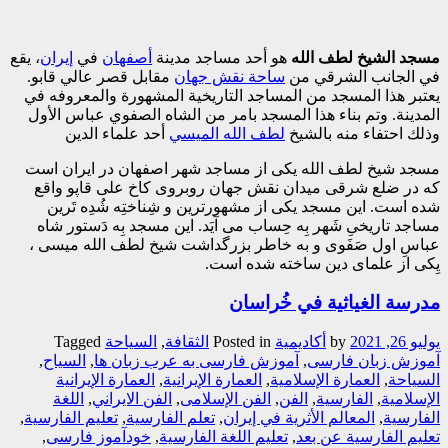
مسجد الشيخ لطف الله
هو أحد مساجد مدينة
أصفهان
في
إيران
، يقع
في الجانب الشرقي من
ساحة نقش جهان
مقابل قصر عالي قابو.
يعتبر هذا المسجد من المساجد التاريخية المشهورة والمعروفه في
المدينة. وتم بناء هذا المسجد بامر من الشاه الصفوي عباس الأول
وذلك احتفاء منه بالشيخ
لطف الله الميسي
أحد علماء الدين
مسجد شیخ لطف الله یکی از مساجد شهر اصفهان در ایران است
که در ضلع شرقی میدان نقش جهان روبروی کاخ علی قاپو واقع
شده است. این مسجد یکی از مشهورترین و شِناختِه شُدِه تَرین
مساجد تاریخیِ شَهر بِه حِساب می آیَد. این مسجد بِه دَستور شاه
عباسِ اول صَفَوی و به خاطر بزرگداشت شیخ لطف الله میسی ،
یِکی از علمای دین ساخته شده است.
مدرسة الغیاثیة في خُراسان
يوليو 26, 2021
by
أکادیمیة
Posted in
الثقافة
,
السیاحة
Tagged
آموزش زبان فارسی
,
آموزش فارسی به عرب زبان ها
,
السیاح
,
السیاحة
,
العمارة الإسلامیة
,
العمارة الإیرانیة
,
العمارة الإیرانیة
الإسلامیة
,
الفارسیة
,
الفن
,
الفن الإسلامی
,
الفن الایراني
,
اللغة
الفارسیة
,
المعالم الأثریة في إیران
,
تعلم الفارسیة
,
تعلیم الفارسیة
,
تعلیم الفارسیة عن بعد
,
تعلیم اللغة الفارسیة
,
خودآموز فارسی
,