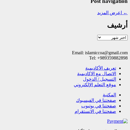
Post navigation
←
اعرض المزيد
أرشيف
أرشيف
Email: islamiccoa@gmail.com
Tel: +989359882898
تعریف الأکادیمیة
الاتصال مع الاکادیمیة
التسجیل / الدخول
موقع التعلم الإلکتروني
المکتبة
صفحتنا في الفيسبوك
صفحتنا في یوتیوب
صفحتنا في الانستقرام