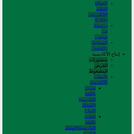
الموقع
التعلم
الإلکتروني
(LMS)
دروسنا
في
يوتيوب
التسجيل
/ الدخول
إنتاج الأكاديمية
منشورات
القرص
المضغوط
تألیفات
الآکادیمیة
تحدث
باللغة
الفارسية
(المجلد
الاول)
تحدث
باللغة
الفارسية(المجلد
الثاني)