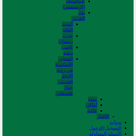
عیدالمیلاد
(کریسمس)
یوم
القدس
السید
القائد
حرب
رمضان
کامب
دیفید
المحاور
الأساسية
في رؤية
الإمام
الخميني
حول
فلسطین
مهنة
أماکن
عامة
الأخبار
ندوات
التسجیل/الدخول
الأسئلة المتداولة