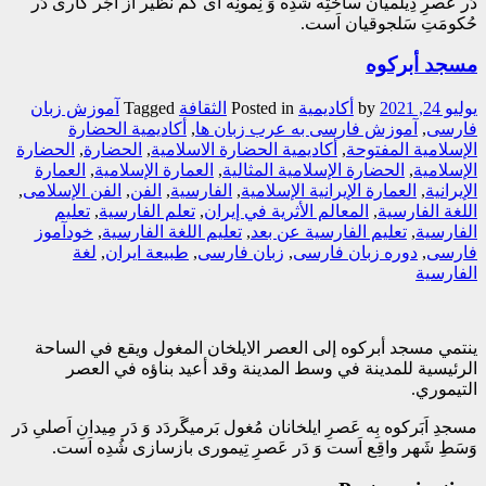
دَر عَصرِ دِیلَمیان ساختِه شُدِه وَ نِمونِه ای کَم نَظیر اَز آجُر کاری دَر
حُکومَتِ سَلجوقیان اَست.
مسجد أبركوه
يوليو 24, 2021
by
أکادیمیة
Posted in
الثقافة
Tagged
آموزش زبان
فارسی
,
آموزش فارسی به عرب زبان ها
,
أکادیمیة الحضارة
الإسلامیة المفتوحة
,
أکادیمیة الحضارة الاسلامیة
,
الحضارة
,
الحضارة
الإسلامية
,
الحضارة الإسلامية المثالية
,
العمارة الإسلامیة
,
العمارة
الإیرانیة
,
العمارة الإیرانیة الإسلامیة
,
الفارسیة
,
الفن
,
الفن الإسلامی
,
اللغة الفارسیة
,
المعالم الأثریة في إیران
,
تعلم الفارسیة
,
تعلیم
الفارسیة
,
تعلیم الفارسیة عن بعد
,
تعلیم اللغة الفارسیة
,
خودآموز
فارسی
,
دوره زبان فارسی
,
زبان فارسی
,
طبیعة ایران
,
لغة
الفارسیة
ينتمي مسجد أبركوه إلى العصر الایلخان المغول ويقع في الساحة
الرئيسية للمدينة في وسط المدينة وقد أعيد بناؤه في العصر
التيموري.
مسجدِ اَبَرکوه بِه عَصرِ ایلخانان مُغول بَرمیگَردَد وَ دَر مِیدانِ اَصلیِ دَر
وَسَطِ شَهر واقِع اَست وَ دَر عَصرِ تِیموری بازسازی شُدِه اَست.