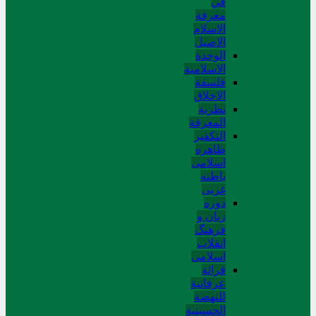
في
معرفة
الاسلام
الاصیل
الوحدة
الاسلامیة
فلسفة
الاخلاق
نظریة
المعرفة
التکفیر
ظاهره
اسلامی
باطنه
غربی
دوره
زبان و
فرهنگ
انقلاب
اسلامی
قرائة
عرفانیة
للنهضة
الحسینیة