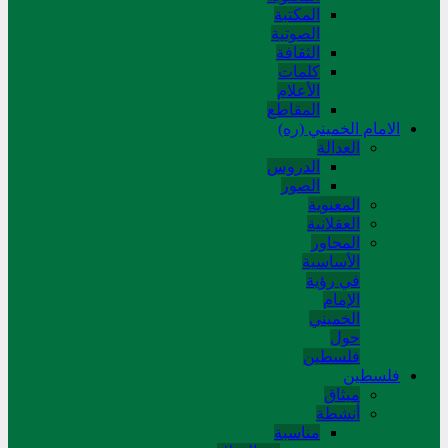
المکتبة
الصوتیة
الثقافة
کلمات
الأعلام
المقاطع
الامام الخميني (ره)
العدالة
الدروس
الصور
المعنوية
العقلانية
المحاور
الأساسیة
في رؤیة
الإمام
الخمیني
حول
فلسطین
فلسطین
میثاق
أنشطة
مناسبة