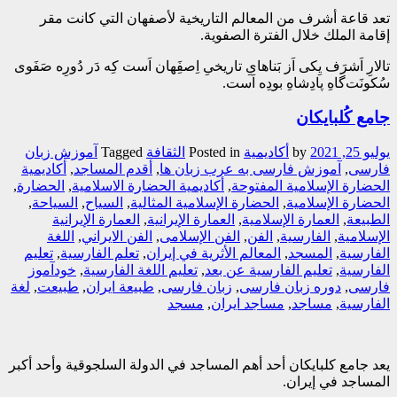
تعد قاعة أشرف من المعالم التاريخية لأصفهان التي كانت مقر
إقامة الملك خلال الفترة الصفوية.
تالارِ اَشرَف یِکی اَز بَناهایِ تاریخیِ اِصفَِهان اَست کِه دَر دُورِه صَفَوی
سُکونَت‌گاهِ پادِشاهِ بودِه اَست.
جامع کُلبایکان
يوليو 25, 2021
by
أکادیمیة
Posted in
الثقافة
Tagged
آموزش زبان
فارسی
,
آموزش فارسی به عرب زبان ها
,
أقدم المساجد
,
أکادیمیة
الحضارة الإسلامیة المفتوحة
,
أکادیمیة الحضارة الاسلامیة
,
الحضارة
,
الحضارة الإسلامية
,
الحضارة الإسلامية المثالية
,
السیاح
,
السیاحة
,
الطبیعة
,
العمارة الإسلامیة
,
العمارة الإیرانیة
,
العمارة الإیرانیة
الإسلامیة
,
الفارسیة
,
الفن
,
الفن الإسلامی
,
الفن الایراني
,
اللغة
الفارسیة
,
المسجد
,
المعالم الأثریة في إیران
,
تعلم الفارسیة
,
تعلیم
الفارسیة
,
تعلیم الفارسیة عن بعد
,
تعلیم اللغة الفارسیة
,
خودآموز
فارسی
,
دوره زبان فارسی
,
زبان فارسی
,
طبیعة ایران
,
طبیعت
,
لغة
الفارسیة
,
مساجد
,
مساجد ایران
,
مسجد
يعد جامع كلبايكان أحد أهم المساجد في الدولة السلجوقية وأحد أكبر
المساجد في إيران.