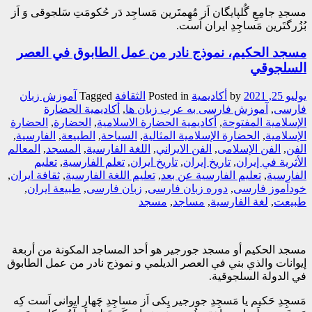
مسجدِ جامِعِ گُلپایگان اَز مُهِمتَرین مَساجِد دَر حُکومَتِ سَلجوقی وَ اَز
بُزُرگتَرین مَساجِدِ ایران اَست.
مسجد الحکیم، نموذج نادر من عمل الطابوق في العصر
السلجوقي
يوليو 25, 2021
by
أکادیمیة
Posted in
الثقافة
Tagged
آموزش زبان
فارسی
,
آموزش فارسی به عرب زبان ها
,
أکادیمیة الحضارة
الإسلامیة المفتوحة
,
أکادیمیة الحضارة الاسلامیة
,
الحضارة
,
الحضارة
الإسلامية
,
الحضارة الإسلامية المثالية
,
السیاحة
,
الطبیعة
,
الفارسیة
,
الفن
,
الفن الإسلامی
,
الفن الایراني
,
اللغة الفارسیة
,
المسجد
,
المعالم
الأثریة في إیران
,
تاریخ إیران
,
تاریخ ایران
,
تعلم الفارسیة
,
تعلیم
الفارسیة
,
تعلیم الفارسیة عن بعد
,
تعلیم اللغة الفارسیة
,
ثقافة ایران
,
خودآموز فارسی
,
دوره زبان فارسی
,
زبان فارسی
,
طبیعة ایران
,
طبیعت
,
لغة الفارسیة
,
مساجد
,
مسجد
مسجد الحكيم أو مسجد جورجير هو أحد المساجد المكونة من أربعة
إیوانات والذي بني في العصر الدیلمي و نموذج نادر من عمل الطابوق
في الدولة السلجوقیة.
مَسجِدِ حَکیم یا مَسجِدِ جورجیر یِکی اَز مساجِدِ چَهار ایوانی اَست کِه