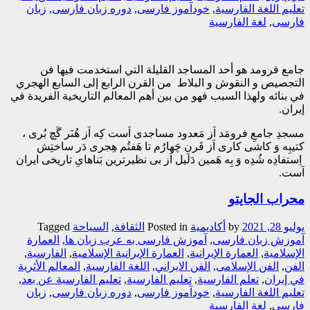
تعلیم اللغة الفارسیة
,
خودآموز فارسی
,
دوره زبان فارسی
,
زبان
فارسی
,
لغة الفارسیة
جامع فرومد هو أحد المساجد القليلة التي استخدمت فيها فن
التجصیص و النقوش و البلاط من القرن الرابع إلى السابع الهجري
في بنائه ولهذا السبب فهو من بين أهم المعالم التاريخية الفريدة في
إيران.
مسجدِ جامعِ فرومَد اَز مَعدود مساجدی اَست کِه اَز هُنَر گَچ بُری ،
کتیبِه وَ کاشی کاری اَز قَرنِ چَهارُم تا هَفتُم هِجری دَر ساختِش
اِستفادِه شُدِه وَ بِه هَمین دَلیل اَز بی نظیرترین بَناهایِ تاریخی ایران
اَست.
محراب الجایتو
يوليو 28, 2021
by
أکادیمیة
Posted in
الثقافة
,
السیاحة
Tagged
آموزش زبان فارسی
,
آموزش فارسی به عرب زبان ها
,
العمارة
الإسلامیة
,
العمارة الإیرانیة
,
العمارة الإیرانیة الإسلامیة
,
الفارسیة
,
الفن
,
الفن الإسلامی
,
الفن الایراني
,
اللغة الفارسیة
,
المعالم الأثریة
في إیران
,
تعلم الفارسیة
,
تعلیم الفارسیة
,
تعلیم الفارسیة عن بعد
,
تعلیم اللغة الفارسیة
,
خودآموز فارسی
,
دوره زبان فارسی
,
زبان
فارسی
,
لغة الفارسیة