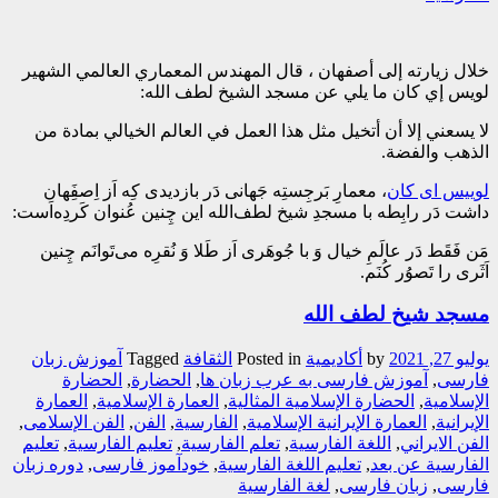
خلال زيارته إلى أصفهان ، قال المهندس المعماري العالمي الشهير
لويس إي كان ما يلي عن مسجد الشيخ لطف الله:
لا يسعني إلا أن أتخيل مثل هذا العمل في العالم الخيالي بمادة من
الذهب والفضة.
لوییس ای کان
، معمارِ بَرجِستِه جَهانی دَر بازدیدی کِه اَز اِصفَِهان
داشت دَر رابِطه با مسجدِ شیخ لطف‌الله این چِنین عُنوان کَردِه‌اَست:
مَن فَقَط دَر عالَمِ خیال وَ با جُوهَری اَز طَلا وَ نُقرِه می‌تَوانَم چِنین
اَثَری را تَصوُر کُنَم.
مسجد شیخ لطف الله
يوليو 27, 2021
by
أکادیمیة
Posted in
الثقافة
Tagged
آموزش زبان
فارسی
,
آموزش فارسی به عرب زبان ها
,
الحضارة
,
الحضارة
الإسلامية
,
الحضارة الإسلامية المثالية
,
العمارة الإسلامیة
,
العمارة
الإیرانیة
,
العمارة الإیرانیة الإسلامیة
,
الفارسیة
,
الفن
,
الفن الإسلامی
,
الفن الایراني
,
اللغة الفارسیة
,
تعلم الفارسیة
,
تعلیم الفارسیة
,
تعلیم
الفارسیة عن بعد
,
تعلیم اللغة الفارسیة
,
خودآموز فارسی
,
دوره زبان
فارسی
,
زبان فارسی
,
لغة الفارسیة