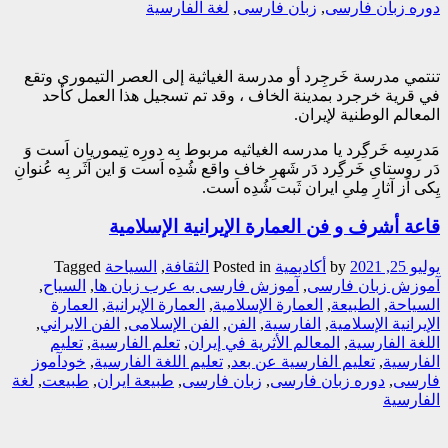
دوره زبان فارسی
,
زبان فارسی
,
لغة الفارسیة
تنتمي مدرسة خَرجِرد أو مدرسة الغياثية إلى العصر التيموري وتقع
في قرية خرجرد بمدينة الخاف ، وقد تم تسجيل هذا العمل كأحد
المعالم الوطنية لإيران.
مَدرِسِه خَرگِرد یا مدرسه الغیاثیه مربوط بِه دورِه تِیموریان اَست وَ
دَر روستایِ خَرگِرد دَر شَهرِ خاف واقع شُدِه اَست وَ این اَثَر بِه عُنوانِ
یِکی اَز آثارِ مِلیِ ایران ثَبت شُدِه اَست.
قاعة أشرف و فن العمارة الإیرانیة الإسلامیة
يوليو 25, 2021
by
أکادیمیة
Posted in
الثقافة
,
السیاحة
Tagged
آموزش زبان فارسی
,
آموزش فارسی به عرب زبان ها
,
السیاح
,
السیاحة
,
الطبیعة
,
العمارة الإسلامیة
,
العمارة الإیرانیة
,
العمارة
الإیرانیة الإسلامیة
,
الفارسیة
,
الفن
,
الفن الإسلامی
,
الفن الایراني
,
اللغة الفارسیة
,
المعالم الأثریة في إیران
,
تعلم الفارسیة
,
تعلیم
الفارسیة
,
تعلیم الفارسیة عن بعد
,
تعلیم اللغة الفارسیة
,
خودآموز
فارسی
,
دوره زبان فارسی
,
زبان فارسی
,
طبیعة ایران
,
طبیعت
,
لغة
الفارسیة