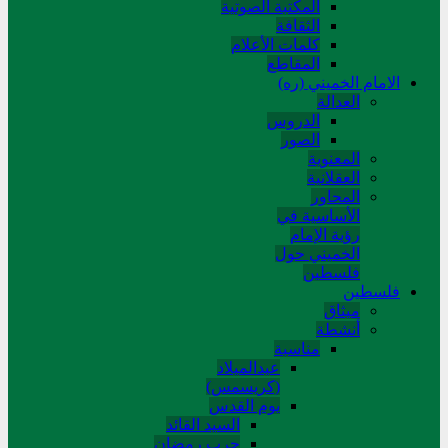
المکتبة الصوتیة
الثقافة
کلمات الأعلام
المقاطع
الامام الخميني (ره)
العدالة
الدروس
الصور
المعنوية
العقلانية
المحاور
الأساسیة في
رؤیة الإمام
الخمیني حول
فلسطین
فلسطین
میثاق
أنشطة
مناسبة
عیدالمیلاد
(کریسمس)
یوم القدس
السید القائد
حرب رمضان