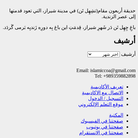
حدیقة أربعون مقام(تشِهِل تَن) في مدینة شیراز، التي تعود قدمتها
إلی عصر الزندیة.
باغِ چِهِل تَن دَر شَهرِ شیراز، قِدمَتِ این باغ بِه دورِه زَندیِه بَرمی گَردَد.
أرشيف
أرشيف
Email: islamiccoa@gmail.com
Tel: +989359882898
تعریف الأکادیمیة
الاتصال مع الاکادیمیة
التسجیل / الدخول
موقع التعلم الإلکتروني
المکتبة
صفحتنا في الفيسبوك
صفحتنا في یوتیوب
صفحتنا في الانستقرام