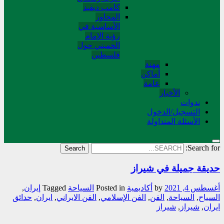
کامب دیفید
المحاور
الأساسية في
رؤية الإمام
الخميني حول
فلسطین
مهنة
أماکن
عامة
الأخبار
ندوات
التسجیل/الدخول
الأسئلة المتداولة
Search for:
حديقة جميلة في شيراز
أغسطس 4, 2021
by
أکادیمیة
Posted in
السیاحة
Tagged
إيران
,
السياح
,
السياحة
,
الفن
,
الفن الإسلامي
,
الفن الايراني
,
ايران
,
حدائق
ايران
,
شيراز
,
شیراز