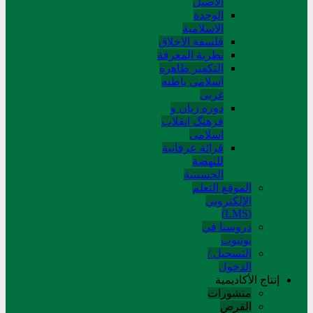
الاصیل
الوحدة
الاسلامیة
فلسفة الاخلاق
نظریة المعرفة
التکفیر ظاهره
اسلامی باطنه
غربی
دوره زبان و
فرهنگ انقلاب
اسلامی
قرائة عرفانیة
للنهضة
الحسینیة
الموقع التعلم
الإلکتروني
(LMS)
دروسنا في
يوتيوب
التسجيل /
الدخول
إنتاج الأكاديمية
منشورات
القرص