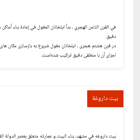
في القرن الثامن الهجري ، بدأ ایلخانان المغول في إعادة بناء أما
دقيق.
در قرن هشتم هجری ، ایلخانان مغول شروع به بازسازی مکان های م
اجزای آن با منطقی دقیق ترکیب شده‌است.
بیت داروغة
بیت داروغه في مشهد، بناء البیت و عمارته متعلق بعصر الدولة الق