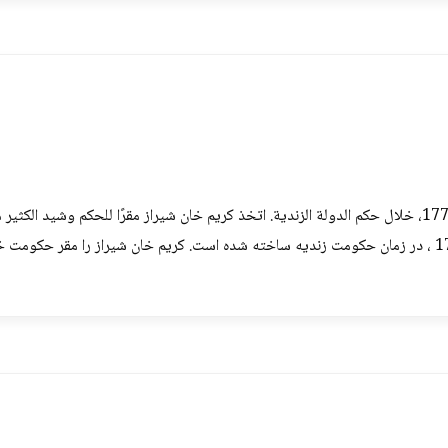
مسجدِ وکیل مسجدی دَر شیراز است که بین سالهای 1751 و 1773 ، در زمان حکومت زندیه ساخته شده است. کریم خ