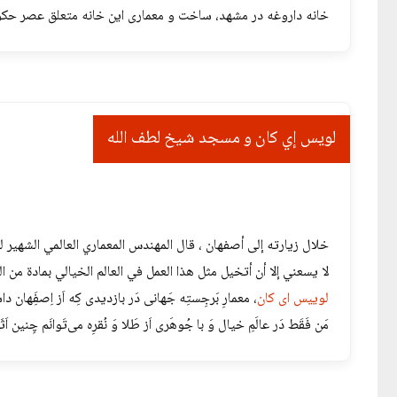
خانه داروغه در مشهد، ساخت و معماری این خانه متعلق عصر حک
لويس إي كان و مسجد شیخ لطف الله
خلال زيارته إلى أصفهان ، قال المهندس المعماري العالمي الشهير
لا يسعني إلا أن أتخيل مثل هذا العمل في العالم الخيالي بمادة من 
لوییس ای کان
، معمارِ بَرجِستِه جَهانی دَر بازدیدی کِه اَز اِصفَِهان
مَن فَقَط دَر عالَمِ خیال وَ با جُوهَری اَز طَلا وَ نُقرِه می‌تَوانَم چِنین اَثَ