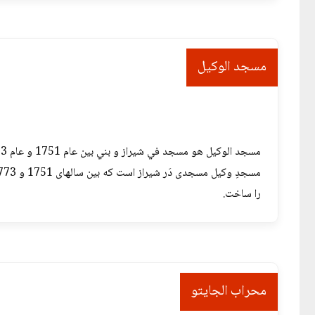
مسجد الوکیل
مسجد الوكيل هو مسجد في شيراز و بني بين عام 1751 و عام 1773، خلال حكم الدولة الزندية. اتخذ كريم خان شيراز مقرًا للحكم وشيد الكثير من المباني والمساجد بما فيهم مسجد الوكيل.
را ساخت.
محراب الجایتو