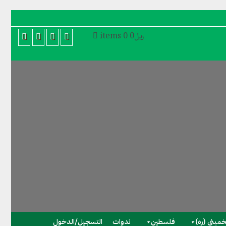
﷼0
0 items
لخميني (ره)
فلسطین
ندوات
التسجیل/الدخول