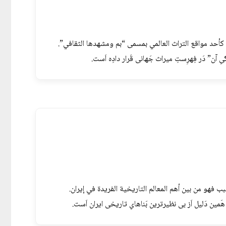
 كأحد مواقع التراث العالمي بمسمى “بم ومشهدها الثقافي”.
َنگیِ آن” دَر فِهرِستِ میراث جَهانی قَرار دادِه اَست.
 فهو من بين أهم المعالم التاريخية الفريدة في إيران.
 هَمین دَلیل اَز بی نظیرترین بَناهایِ تاریخی ایران اَست.