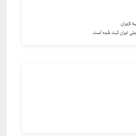
 لإيران.
ِلیِ ایران ثَبت شُدِه اَست.