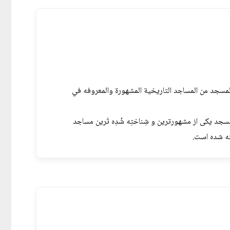
المسجد من المساجد التاريخية المشهورة والمعروفه في
د یکی از مشهورترین و شِناختِه شُدِه تَرین مساجد
ته شده است.