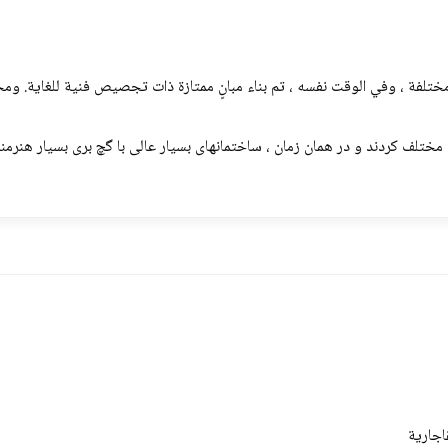
كن مختلفة ، وفي الوقت نفسه ، تم بناء مبانٍ ممتازة ذات تجصيص فنیة للغاية. وم
ختلف کردند و در همان زمان ، ساختمانهای بسیار عالی با گچ بری بسیار هنرمن
اجاریة