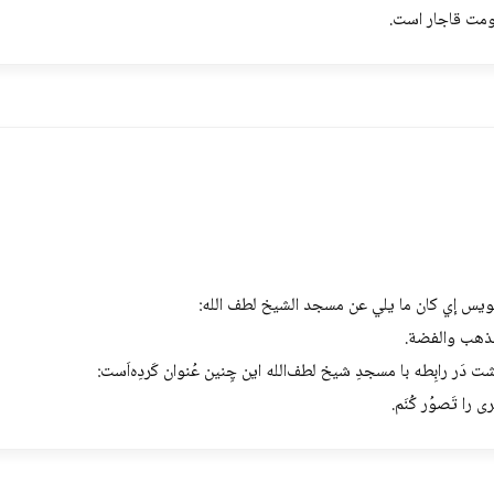
ومت قاجار است.
 لويس إي كان ما يلي عن مسجد الشيخ لطف الله:
الذهب والفضة.
 داشت دَر رابِطه با مسجدِ شیخ لطف‌الله این چِنین عُنوان کَردِه‌اَست:
ری را تَصوُر کُنَم.