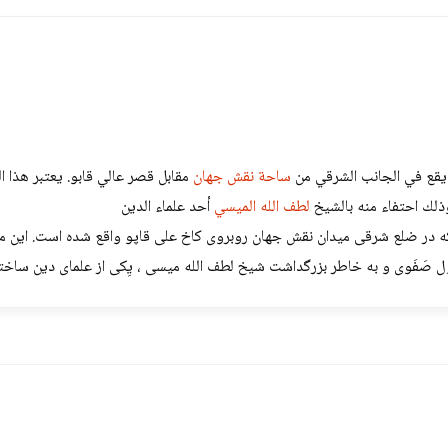
يقع في الجانب الشرقي من
ساحة نقش جهان
مقابل قصر عالي قابو. يعتبر هذا 
وذلك احتفاء منه بالشيخ
لطف الله الميسي
أحد علماء الدين
در ضلع شرقی میدان نقش جهان روبروی کاخ علی قاپو واقع شده است. این مسج
ِ اول صَفَوی و به خاطر بزرگداشت شیخ لطف الله میسی ، یِکی از علمای دین ساخ