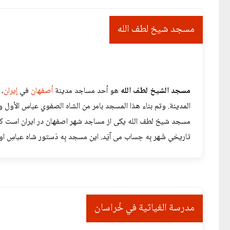
مسجد شیخ لطف الله
مسجد الشيخ لطف الله
هو أحد مساجد مدينة
أصفهان
في
إيران
، 
المدينة. وتم بناء هذا المسجد بامر من الشاه الصفوي عباس الأول 
مسجد شیخ لطف الله یکی از مساجد شهر اصفهان در ایران است که 
تاریخیِ شَهر بِه حِساب می آیَد. این مسجد بِه دَستور شاه عباس
مدرسة الغیاثیة في خُراسان