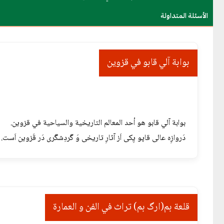
Menu
الأسئلة المتداولة
بوابة آلي قابو في قزوين
بوابة آلي قابو هو أحد المعالم التاريخية والسياحية في قزوين.
دَروازِه عالی قاپو یِکی اَز آثارِ تاریخی وَ گَردِشگَری دَر قَزوین اَست.
قلعة بم(ارگ بم) تراث في الفن و العمارة