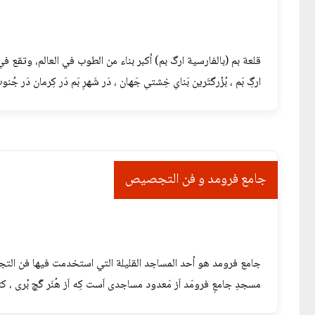
قلعة بم (بالفارسية ارگ بم) أكبر بناء من الطوب في العالم، وتقع
ارگِ بَم ، بُزُرگتَرین بَنایِ خِشتیِ جَهان ، دَر شَهرِ بَم دَر کِرمان دَر ج
جامع فرومد و فن التجصیص
جامع فرومد هو أحد المساجد القليلة التي استخدمت فيها فن التجصیص
مسجدِ جامعِ فرومَد اَز مَعدود مساجدی اَست کِه اَز هُنَر گَچ بُری ، کتی