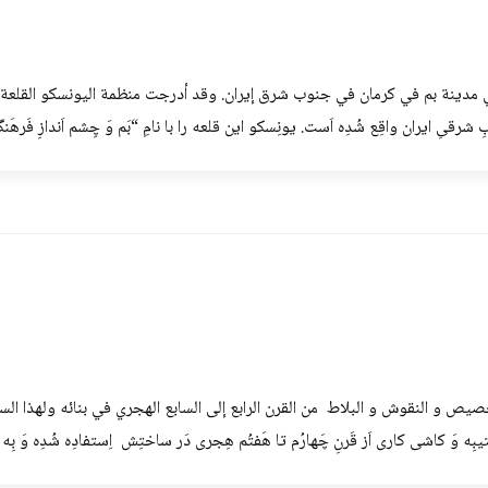
 في مدينة بم في كرمان في جنوب شرق إيران. وقد أدرجت منظمة اليونسكو القلعة
ُنوبِ شرقیِ ایران واقِع شُدِه اَست. یونِسکو این قلعه را با نامِ “بَم وَ چِشم اَندازِ فَره
 و النقوش و البلاط من القرن الرابع إلى السابع الهجري في بنائه ولهذا السبب
بِه وَ کاشی کاری اَز قَرنِ چَهارُم تا هَفتُم هِجری دَر ساختِش اِستفادِه شُدِه وَ بِه