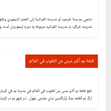
تنتمي مدرسة خَرجِرد أو مدرسة الغياثية إلى العصر التيموري وتقع
مَدرِسِه خَرگِرد یا مدرسه الغیاثیه مربوط بِه دورِه تِیموریان اَست وَ دَر 
قلعة بم أكبر مبنى من الطوب في العالم
تقع قلعة بم أكبر مبنى من الطوب في العالم في مدينة بم في كرمان
اَرگِ بَم (قلعه بم)، بُزُرگتَرین بَنایِ خِشتیِ جَهان ، دَر شَهرِ بَم دَر کِ