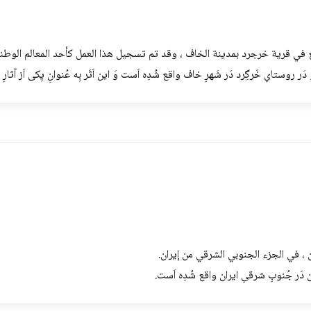
 في قرية خرجرد بمدينة الخاف ، وقد تم تسجيل هذا العمل كأحد المعالم الوطنية
روستایِ خَرگِرد دَر شَهرِ خاف واقع شُدِه اَست وَ این اَثَر بِه عُنوانِ یِکی اَز آثارِ م
 ، في الجزء الجنوبي الشرقي من إيران.
رمان دَر جُنوبِ شرقیِ ایران واقع شُدِه اَست.