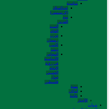
مناسبة
عیدالمیلاد
(کریسمس)
یوم
القدس
السید
القائد
حرب
رمضان
کامب
دیفید
المحاور
الأساسية
في رؤية
الإمام
الخميني
حول
فلسطین
مهنة
أماکن
عامة
الأخبار
ندوات