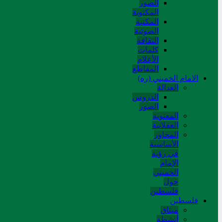
الصور
المکتوبة
المکتبة
الصوتیة
الثقافة
کلمات
الأعلام
المقاطع
الامام الخميني (ره)
العدالة
الدروس
الصور
المعنوية
العقلانية
المحاور
الأساسیة
في رؤیة
الإمام
الخمیني
حول
فلسطین
فلسطین
میثاق
أنشطة