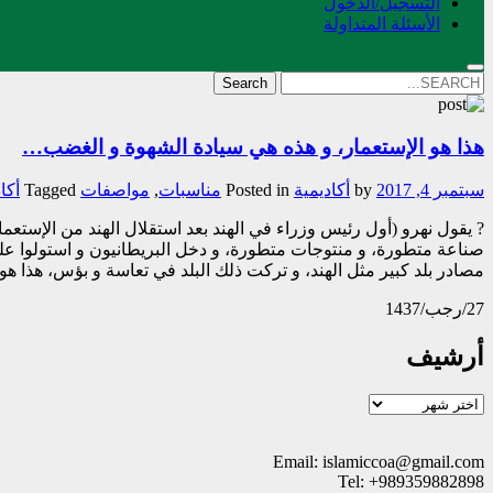
التسجیل/الدخول
الأسئلة المتداولة
Search
for:
هذا هو الإستعمار، و هذه هي سيادة الشهوة و الغضب…
سبتمبر 4, 2017
by
أکادیمیة
Posted in
مناسبات
,
مواصفات
Tagged
أکا
? يقول نهرو (أول رئيس وزراء في الهند بعد استقلال الهند من الإستعما
صناعة متطورة، و منتوجات متطورة، و دخل البريطانيون و استولوا على 
مصادر بلد كبير مثل الهند، و تركت ذلك البلد في تعاسة و بؤس، هذا هو
27/رجب/1437
أرشيف
أرشيف
Email: islamiccoa@gmail.com
Tel: +989359882898