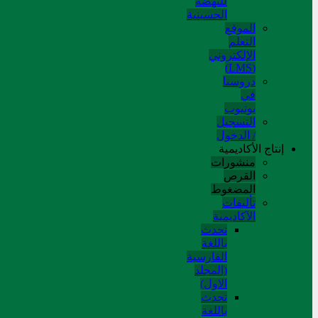
للنهضة
الحسینیة
الموقع
التعلم
الإلکتروني
(LMS)
دروسنا
في
يوتيوب
التسجيل
/ الدخول
إنتاج الأكاديمية
منشورات
القرص
المضغوط
تألیفات
الآکادیمیة
تحدث
باللغة
الفارسية
(المجلد
الاول)
تحدث
باللغة