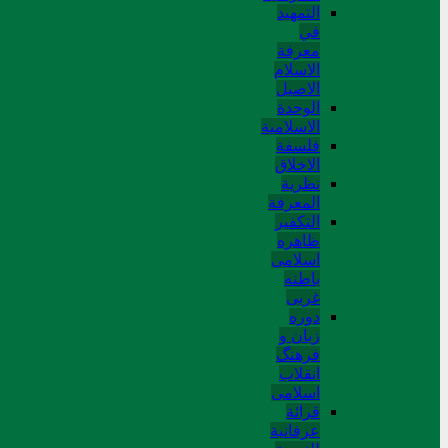
التمهید
في
معرفة
الاسلام
الاصیل
الوحدة
الاسلامیة
فلسفة
الاخلاق
نظریة
المعرفة
التکفیر
ظاهره
اسلامی
باطنه
غربی
دوره
زبان و
فرهنگ
انقلاب
اسلامی
قرائة
عرفانیة