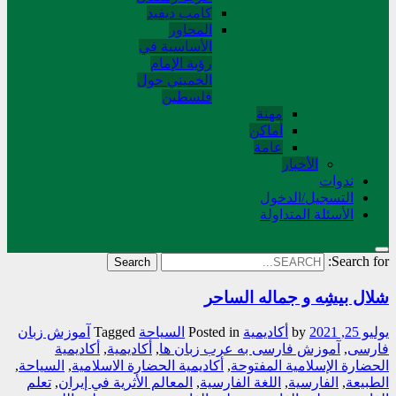
کامب دیفید
المحاور
الأساسية في
رؤية الإمام
الخميني حول
فلسطین
مهنة
أماکن
عامة
الأخبار
ندوات
التسجیل/الدخول
الأسئلة المتداولة
Search for:
شلال بیشِه و جماله الساحر
يوليو 25, 2021
by
أکادیمیة
Posted in
السیاحة
Tagged
آموزش زبان
فارسی
,
آموزش فارسی به عرب زبان ها
,
أکادیمیة
,
أکادیمیة
الحضارة الإسلامیة المفتوحة
,
أکادیمیة الحضارة الاسلامیة
,
السیاحة
,
الطبیعة
,
الفارسیة
,
اللغة الفارسیة
,
المعالم الأثریة في إیران
,
تعلم