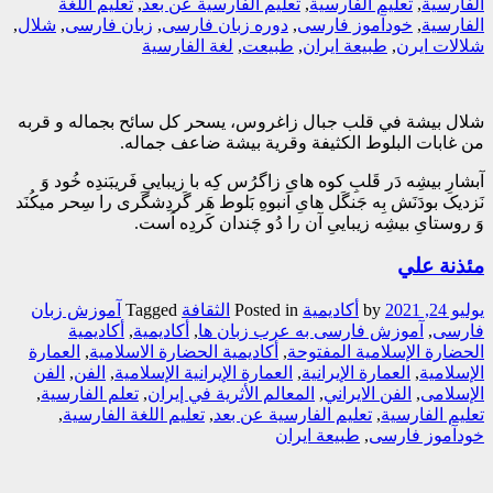
الفارسیة
,
تعلیم الفارسیة
,
تعلیم الفارسیة عن بعد
,
تعلیم اللغة
الفارسیة
,
خودآموز فارسی
,
دوره زبان فارسی
,
زبان فارسی
,
شلال
,
شلالات ایرن
,
طبیعة ایران
,
طبیعت
,
لغة الفارسیة
شلال بيشة في قلب جبال زاغروس، يسحر كل سائح بجماله و قربه
من غابات البلوط الكثيفة وقرية بيشة ضاعف جماله.
آبشارِ بیشِه دَر قَلبِ کوه هایِ زاگرُس کِه با زیباییِ فَریبَندِه خُود وَ
نَزدیک بودَنَش بِه جَنگَل هایِ اَنبوهِ بَلوط هَر گَردِشگَری را سِحر میکُنَد
وَ روستایِ بیشِه زیباییِ آن را دُو چَندان کَردِه اَست.
مئذنة علي
يوليو 24, 2021
by
أکادیمیة
Posted in
الثقافة
Tagged
آموزش زبان
فارسی
,
آموزش فارسی به عرب زبان ها
,
أکادیمیة
,
أکادیمیة
الحضارة الإسلامیة المفتوحة
,
أکادیمیة الحضارة الاسلامیة
,
العمارة
الإسلامیة
,
العمارة الإیرانیة
,
العمارة الإیرانیة الإسلامیة
,
الفن
,
الفن
الإسلامی
,
الفن الایراني
,
المعالم الأثریة في إیران
,
تعلم الفارسیة
,
تعلیم الفارسیة
,
تعلیم الفارسیة عن بعد
,
تعلیم اللغة الفارسیة
,
خودآموز فارسی
,
طبیعة ایران