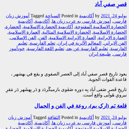
قصرِ صفي آباد
يوليو 24, 2021
by
أکادیمیة
Posted in
السیاحة
Tagged
آموزش زبان
فارسی
,
آموزش فارسی به عرب زبان ها
,
أکادیمیة
,
أکادیمیة
الحضارة الإسلامیة المفتوحة
,
أکادیمیة الحضارة الاسلامیة
,
الحضارة
,
الحضارة الإسلامية
,
الحضارة الإسلامية المثالية
,
العمارة الإسلامیة
,
العمارة الإیرانیة
,
العمارة الإیرانیة الإسلامیة
,
الفن
,
الفن الإسلامی
,
الفن الایراني
,
المعالم الأثریة في إیران
,
تعلم الفارسیة
,
تعلیم
الفارسیة
,
تعلیم الفارسیة عن بعد
,
تعلیم اللغة الفارسیة
,
خودآموز
فارسی
,
طبیعة ایران
يعود تاریخ قصر صفي آباد إلى العصر الصفوي و يقع في بهشهر ،
قاعدة القوات الجوية.
تاریخِ قَصرِ صَفی آباد بِه دورِه صَفَوی بازمیگَردَد وَ دَر بِهشَهر دَر مَقرِ
نیرویِ هَوایی واقِع اَست.
قلعة بَم (ارکِ بم)، روعة في الفن و الجمال
يوليو 24, 2021
by
أکادیمیة
Posted in
الثقافة
Tagged
آموزش زبان
فارسی
,
آموزش فارسی به عرب زبان ها
,
أکادیمیة
,
أکادیمیة
الحضارة الإسلامیة المفتوحة
,
أکادیمیة الحضارة الاسلامیة
,
الحضارة
,