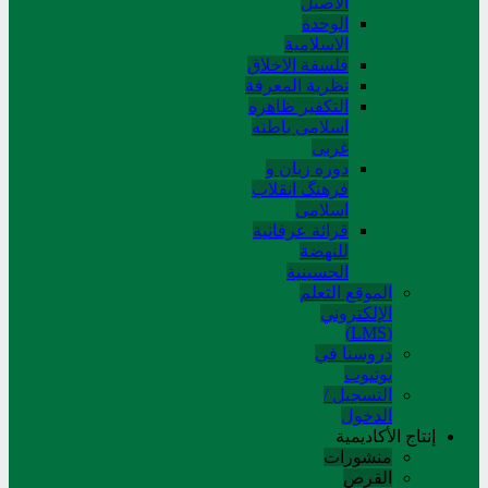
الاصیل
الوحدة
الاسلامیة
فلسفة الاخلاق
نظریة المعرفة
التکفیر ظاهره
اسلامی باطنه
غربی
دوره زبان و
فرهنگ انقلاب
اسلامی
قرائة عرفانیة
للنهضة
الحسینیة
الموقع التعلم
الإلکتروني
(LMS)
دروسنا في
يوتيوب
التسجيل /
الدخول
إنتاج الأكاديمية
منشورات
القرص