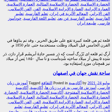
الحضارة الإسلامية
,
الحضارة الإسلامية المثالية
,
العمارة الإسلامیة
,
العمارة الإیرانیة
,
العمارة الإیرانیة الإسلامیة
,
الفن
,
الفن الإسلامی
,
الفن الایراني
,
المعالم الأثریة في إیران
,
تعلم الفارسیة
,
تعلیم
الفارسیة
,
تعلیم الفارسیة عن بعد
,
تعلیم اللغة الفارسیة
,
خودآموز
فارسی
,
طبیعة ایران
قلعة بَم هي قلعة كبيرة تقع على طريق الحرير ، وقد تم بناؤها في
القرن الخامس قبل الميلاد وظلت مستخدمة حتى عام 1850 م.
اَرگِ بَم قلعه ای بُزُرگ اَست کِه دَر مَسیرِ جادِهٔ اَبریشَم قَرار دارَد، دَر
سَدِه ۵ پیش اَز میلاد ساختِه شُدِه‌اَست وَ تا سالِ ۱۸۵۰ پَس اَز میلاد
نیز هَمچِنان مورِدِ اِستِفادِه بود.
ساحة نقش جهان في اصفهان
يوليو 24, 2021
by
أکادیمیة
Posted in
الثقافة
Tagged
آموزش زبان
فارسی
,
آموزش فارسی به عرب زبان ها
,
أکادیمیة
,
أکادیمیة
الحضارة الإسلامیة المفتوحة
,
أکادیمیة الحضارة الاسلامیة
,
الحضارة
,
الحضارة الإسلامية
,
الحضارة الإسلامية المثالية
,
العمارة الإسلامیة
,
العمارة الإیرانیة
,
العمارة الإیرانیة الإسلامیة
,
الفن
,
الفن الإسلامی
,
الفن الایراني
,
المعالم الأثریة في إیران
,
تعلیم الفارسیة
,
تعلیم
الفارسیة عن بعد
,
تعلیم اللغة الفارسیة
,
خودآموز فارسی
,
طبیعة