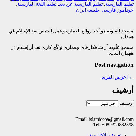
تعلیم الفارسیة
,
تعلیم الفارسیة عن بعد
,
تعلیم اللغة الفارسیة
,
خودآموز فارسی
,
طبیعة ایران
مسجد العلویة هو أحد روائع العمارة وعمل الجبس بعد الإسلام في
همدان.
مسجدِ عَلَویه اَز شاهکارهایِ مِعماری وَ گَچ کاری بَعد اَز اِسلام دَر
هَمِدان اَست.
Post navigation
←
اعرض المزيد
أرشيف
أرشيف
Email: islamiccoa@gmail.com
Tel: +989359882898
تعریف الأکادیمیة