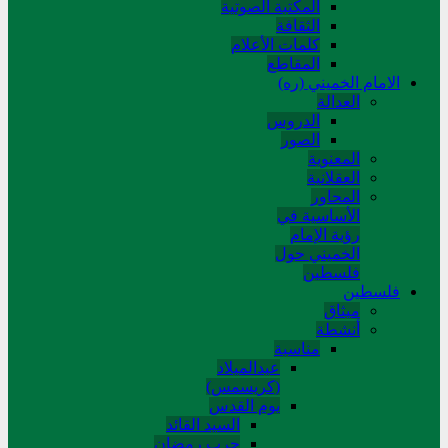
المکتبة الصوتیة
الثقافة
کلمات الأعلام
المقاطع
الامام الخميني (ره)
العدالة
الدروس
الصور
المعنوية
العقلانية
المحاور
الأساسیة في
رؤیة الإمام
الخمیني حول
فلسطین
فلسطین
میثاق
أنشطة
مناسبة
عیدالمیلاد
(کریسمس)
یوم القدس
السید القائد
حرب رمضان