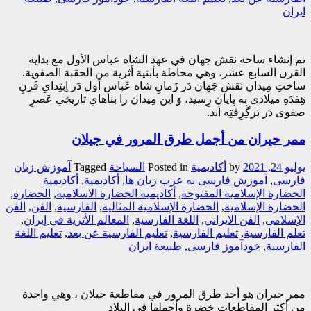
ایران
تم إنشاء ساحة نقش جهان في عهد الشاه عباس الأول مع بداية
القرن السابع عشر، وهي محاطة بأبنية أثرية من الحقبة الصفوية.
ساختِ مِیدان نَقشِ جَهان دَر زَمانِ شاه عَباسِ اَوَل دَر اِبتِدایِ قَرنِ
هِفدَهِ میلادی بِه پایان رِسید، وَ این مِیدان را بناهایِ تاریخیِ عَصرِ
صفوی دَر بَرگِرِفتِه اَند.
ممر حیران من أجمل طرق المرور في جیلان
يوليو 24, 2021
by
أکادیمیة
Posted in
السیاحة
Tagged
آموزش زبان
فارسی
,
آموزش فارسی به عرب زبان ها
,
أکادیمیة
,
أکادیمیة
الحضارة الإسلامیة المفتوحة
,
أکادیمیة الحضارة الاسلامیة
,
الحضارة
,
الحضارة الإسلامية
,
الحضارة الإسلامية المثالية
,
الفارسیة
,
الفن
,
الفن
الإسلامی
,
الفن الایراني
,
اللغة الفارسیة
,
المعالم الأثریة في إیران
,
تعلم الفارسیة
,
تعلیم الفارسیة
,
تعلیم الفارسیة عن بعد
,
تعلیم اللغة
الفارسیة
,
خودآموز فارسی
,
طبیعة ایران
ممر حيران هو أحد طرق المرور في مقاطعة جيلان ، وهي واحدة
من أكثر المقاطعات خضرة وأجملها في البلاد