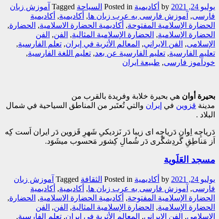
يوليو 24, 2021
by
أکادیمیة
Posted in
السیاحة
Tagged
آموزش زبان
فارسی
,
آموزش فارسی به عرب زبان ها
,
أکادیمیة
,
أکادیمیة
الحضارة الإسلامیة المفتوحة
,
أکادیمیة الحضارة الاسلامیة
,
الحضارة
,
الحضارة الإسلامية
,
الحضارة الإسلامية المثالية
,
الفن
,
الفن
الإسلامی
,
الفن الایراني
,
المعالم الأثریة في إیران
,
تعلم الفارسیة
,
تعلیم الفارسیة
,
تعلیم الفارسیة عن بعد
,
تعلیم اللغة الفارسیة
,
خودآموز فارسی
,
طبیعة ایران
بحيرة أوان
هي بحيرة خلابة وفريدة بالقرب من
مدينة
قزوين
في
إيران
والتي تُعتَبر من المناطق السياحية في شمال
البلاد .
دَریاچِه اِوان دَریاچِه ای زیبا دَر نَزدیکیِ شَهرِ قَزوین دَر ایران اَست کِه
اَز مَناطِقِ گَردِشگَری دَر شُمالِ کِشوَر مَحسوب میشَوَد.
مسجد العَلَویة
يوليو 24, 2021
by
أکادیمیة
Posted in
الثقافة
Tagged
آموزش زبان
فارسی
,
آموزش فارسی به عرب زبان ها
,
أکادیمیة
,
أکادیمیة
الحضارة الإسلامیة المفتوحة
,
أکادیمیة الحضارة الاسلامیة
,
الحضارة
,
الحضارة الإسلامية
,
الحضارة الإسلامية المثالية
,
الفن
,
الفن
الإسلامی
,
الفن الایراني
,
المعالم الأثریة في إیران
,
تعلم الفارسیة
,