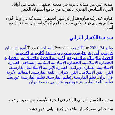
مئذنة علي هي مئذنة دائرية في مدينة أصفهان ، بنيت في أوائل
القرن السادس الهجري بالقرب من جامع أصفهان الكبير.
مَِنارِه عَلی یِک مِناره مُدوَّر دَر شَهرِ اِصفِهان اَست کِه دَر اَوایِلِ قَرنِ
شِشُم هِجری دَر نَزدیکیِ مسجد جامِعِ بُزُرگِ اِصفِهان ساختِه شُدِه
اَست.
سد سقالکسار الترابي
يوليو 24, 2021
by
أکادیمیة
Posted in
السیاحة
Tagged
آموزش زبان
فارسی
,
آموزش فارسی به عرب زبان ها
,
أکادیمیة
,
أکادیمیة
الحضارة الإسلامیة المفتوحة
,
أکادیمیة الحضارة الاسلامیة
,
الحضارة
,
الحضارة الإسلامية
,
الحضارة الإسلامية المثالية
,
السیاحة
,
العمارة
الإسلامیة
,
العمارة الإیرانیة
,
العمارة الإیرانیة الإسلامیة
,
الفارسیة
,
الفن
,
الفن الإسلامی
,
الفن الایراني
,
اللغة الفارسیة
,
المعالم الأثریة
في إیران
,
تعلم الفارسیة
,
تعلیم الفارسیة
,
تعلیم الفارسیة عن بعد
,
تعلیم اللغة الفارسیة
,
خودآموز فارسی
,
طبیعة ایران
سد سقالكسار الترابي الواقع في الجزء الأوسط من مدينة رشت.
سَدِ خاکیِ سقالِکسار واقع دَر جُزءِ میانیِ شهرِ رَشت.