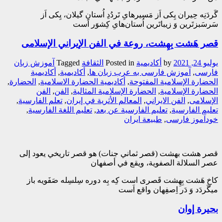
گَردَنِه حِیران یِکی اَز مَسیرهایِ تَردُدِ اُستانِ گیلان، یِکی اَز
سَرسَبزتَرین وَ زیباتَرین اُستان‌هایِ کِشوَر اَست
قصر هَشت بِهِشت، روعة في الفن الإیراني الإسلامی
يوليو 24, 2021
by
أکادیمیة
Posted in
الثقافة
Tagged
آموزش زبان
فارسی
,
آموزش فارسی به عرب زبان ها
,
أکادیمیة
,
أکادیمیة
الحضارة الإسلامیة المفتوحة
,
أکادیمیة الحضارة الاسلامیة
,
الحضارة
,
الحضارة الإسلامية
,
الحضارة الإسلامية المثالية
,
الفن
,
الفن
الإسلامی
,
الفن الایراني
,
المعالم الأثریة في إیران
,
تعلم الفارسیة
,
تعلیم الفارسیة
,
تعلیم الفارسیة عن بعد
,
تعلیم اللغة الفارسیة
,
خودآموز فارسی
,
طبیعة ایران
قصر هشت‌ بهشت (قصر ثماني جنات) هو قصر تاريخي يعود إلى
عصر السلالة الصفوية، ويقع في أصفهان
کاخِ هَشت بِهِشت قَصری است کِه بِه دوره سِلسِله صَفَویه باز
میگَردَد وَ دَر اِصفِهان واقع اَست
بحیرة إوان