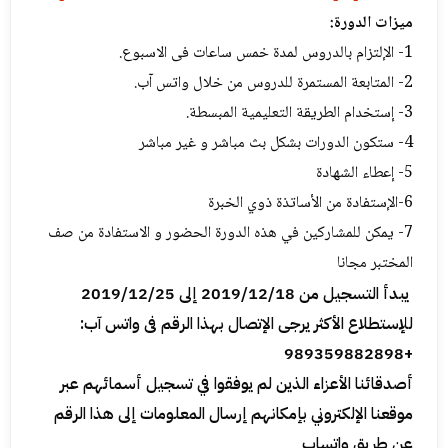
میزات الدورة:
1- الإلتزام بالدروس لمدة خمس ساعات فی الاسبوع.
2- المتابعة المستمرة للدروس من خلال واتس آب.
3- إستخدام الطریقة التعلیمية المبسطة.
4- ستکون الدورات بشکل بث مباشر و غیر مباشر
5- إعطاء الشهادة
6-الإستفادة من الأساتذة ذوي الخبرة
7- یمکن للمشاركين في هذه الدورة الحضور و الاستفادة من صف
المختبر مجانا
یبدأ التسجیل من 2019/12/18 إلی 2019/12/25
للإستطلاع الأکثر یرجی الإتصال بهذا الرقم فی واتس آب:
+989359882898
أصدقائنا الأعزاء الذين لم یوفقوا في تسجيل أسمائهم عبر
موقعنا الإلكتروني بإمكانهم إرسال المعلومات إلى هذا الرقم
عن طريق واتساب