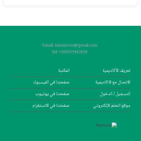
Email: islamiccoa@gmail.com
Tel: +989359882898
تعریف الأکادیمیة
المکتبة
الاتصال مع الاکادیمیة
صفحتنا في الفيسبوك
التسجیل / الدخول
صفحتنا في یوتیوب
موقع التعلم الإلکتروني
صفحتنا في الانستقرام