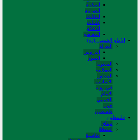
المکتبة
الصوتیة
الثقافة
کلمات
الأعلام
المقاطع
الامام الخميني (ره)
العدالة
الدروس
الصور
المعنوية
العقلانية
المحاور
الأساسیة
في رؤیة
الإمام
الخمیني
حول
فلسطین
فلسطین
میثاق
أنشطة
مناسبة