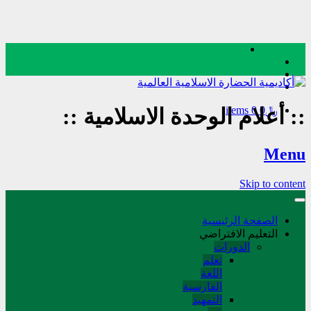
﷼0
0 items
::
أعلام الوحدة الاسلامية
::
Menu
Skip to content
الصفحة الرئيسية
التعليم الافتراضي
الدورات
تعلم
اللغة
الفارسیة
التمهید