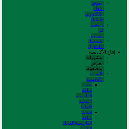
الموقع
التعلم
الإلکتروني
(LMS)
دروسنا
في
يوتيوب
التسجيل
/ الدخول
إنتاج الأكاديمية
منشورات
القرص
المضغوط
تألیفات
الآکادیمیة
تحدث
باللغة
الفارسية
(المجلد
الاول)
تحدث
باللغة
الفارسية(المجلد
الثاني)