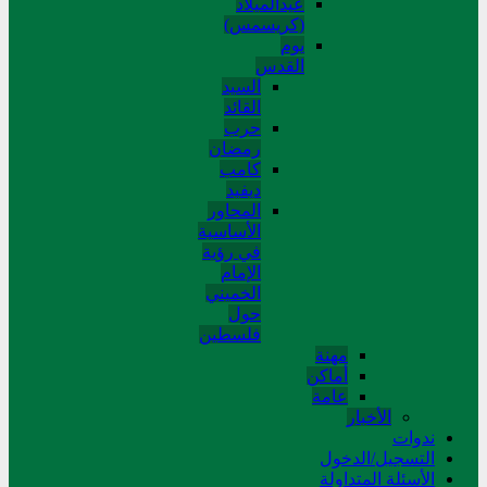
عیدالمیلاد
(کریسمس)
یوم
القدس
السید
القائد
حرب
رمضان
کامب
دیفید
المحاور
الأساسية
في رؤية
الإمام
الخميني
حول
فلسطین
مهنة
أماکن
عامة
الأخبار
ندوات
التسجیل/الدخول
الأسئلة المتداولة