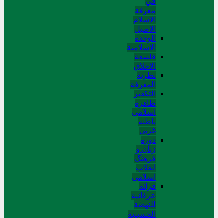
في
معرفة
الاسلام
الاصیل
الوحدة
الاسلامیة
فلسفة
الاخلاق
نظریة
المعرفة
التکفیر
ظاهره
اسلامی
باطنه
غربی
دوره
زبان و
فرهنگ
انقلاب
اسلامی
قرائة
عرفانیة
للنهضة
الحسینیة