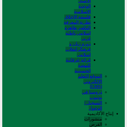
الاصیل
الوحدة
الاسلامیة
فلسفة الاخلاق
نظریة المعرفة
التکفیر ظاهره
اسلامی باطنه
غربی
دوره زبان و
فرهنگ انقلاب
اسلامی
قرائة عرفانیة
للنهضة
الحسینیة
الموقع التعلم
الإلکتروني
(LMS)
دروسنا في
يوتيوب
التسجيل /
الدخول
إنتاج الأكاديمية
منشورات
القرص