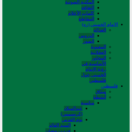
المکتبة الصوتیة
الثقافة
کلمات الأعلام
المقاطع
الامام الخميني (ره)
العدالة
الدروس
الصور
المعنوية
العقلانية
المحاور
الأساسیة في
رؤیة الإمام
الخمیني حول
فلسطین
فلسطین
میثاق
أنشطة
مناسبة
عیدالمیلاد
(کریسمس)
یوم القدس
السید القائد
حرب رمضان