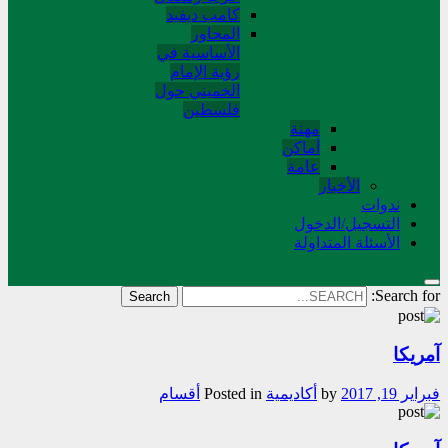
کامب دیفید
المحاور
الأساسية في
رؤية الإمام
الخميني حول
فلسطین
مهنة
أماکن
عامة
الأخبار
ندوات
التسجیل/الدخول
الأسئلة المتداولة
Search for:
آمریکا
فبراير 19, 2017
by
أکادیمیة
Posted in
أقسام