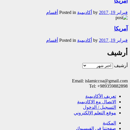
آمریکا
فبراير 19, 2017
by
أکادیمیة
Posted in
أقسام
آمریکا
فبراير 19, 2017
by
أکادیمیة
Posted in
أقسام
أرشيف
أرشيف
Email: islamiccoa@gmail.com
Tel: +989359882898
تعریف الأکادیمیة
الاتصال مع الاکادیمیة
التسجیل / الدخول
موقع التعلم الإلکتروني
المکتبة
صفحتنا في الفيسبوك