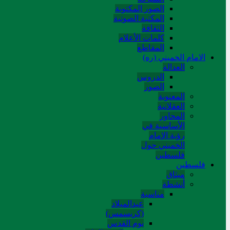
الصور المکتوبة
المکتبة الصوتیة
الثقافة
کلمات الأعلام
المقاطع
الامام الخميني (ره)
العدالة
الدروس
الصور
المعنوية
العقلانية
المحاور
الأساسیة في
رؤیة الإمام
الخمیني حول
فلسطین
فلسطین
میثاق
أنشطة
مناسبة
عیدالمیلاد
(کریسمس)
یوم القدس