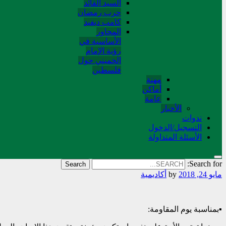
السید القائد
حرب رمضان
کامب دیفید
المحاور
الأساسية في
رؤية الإمام
الخميني حول
فلسطین
مهنة
أماکن
عامة
الأخبار
ندوات
التسجیل/الدخول
الأسئلة المتداولة
Search for:
مايو 24, 2018
by
أکادیمیة
▪️بمناسبة يوم المقاومة: