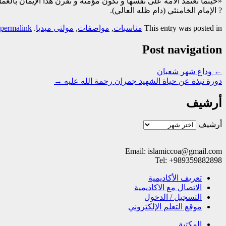
«حينما تعتمد الأمة على نفسها و تكون مؤمنة و تقرن هذا الإيمان بالعم
? الإمام الخامنئي (دام ظله العالي).
This entry was posted in
مناسبات
,
مواصفات
,
مولتی میدیا
. Bookmark the
permalink
Post navigation
←
وداع شهر شعبان
دورة نبذة عن حياة الشهید جمران رحمة الله علیه
→
أرشيف
أرشيف
Email: islamiccoa@gmail.com
Tel: +989359882898
تعریف الأکادیمیة
الاتصال مع الاکادیمیة
التسجیل / الدخول
موقع التعلم الإلکتروني
المکتبة