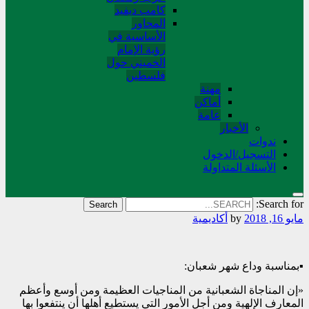
کامب دیفید
المحاور
الأساسية في
رؤية الإمام
الخميني حول
فلسطین
مهنة
أماکن
عامة
الأخبار
ندوات
التسجیل/الدخول
الأسئلة المتداولة
Search for:
مايو 16, 2018
by
أکادیمیة
▪️بمناسبة وداع شهر شعبان:
«إن المناجاة الشعبانية من المناجيات العظيمة ومن أوسع وأعظم
المعارف الإلهية ومن أجل الأمور التي يستطيع أهلها أن ينتفعوا بها