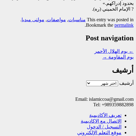
بحدود إدراكهم.»
? الإمام الخميني (ره).
This entry was posted in
مناسبات
,
مواصفات
,
مولتی میدیا
.
.
Bookmark the
permalink
Post navigation
←
يوم الهلال الأحمر
يوم المقاومة
→
أرشيف
أرشيف
Email: islamiccoa@gmail.com
Tel: +989359882898
تعریف الأکادیمیة
الاتصال مع الاکادیمیة
التسجیل / الدخول
موقع التعلم الإلکتروني