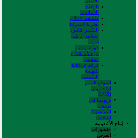
الاصیل
الوحدة
الاسلامیة
فلسفة الاخلاق
نظریة المعرفة
التکفیر ظاهره
اسلامی باطنه
غربی
دوره زبان و
فرهنگ انقلاب
اسلامی
قرائة عرفانیة
للنهضة
الحسینیة
الموقع التعلم
الإلکتروني
(LMS)
دروسنا في
يوتيوب
التسجيل /
الدخول
إنتاج الأكاديمية
منشورات
القرص