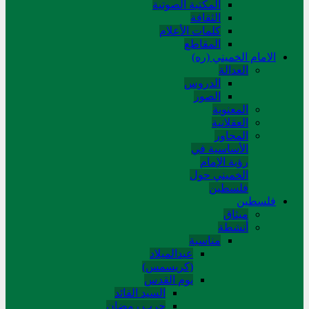
المکتبة الصوتیة
الثقافة
کلمات الأعلام
المقاطع
الامام الخميني (ره)
العدالة
الدروس
الصور
المعنوية
العقلانية
المحاور
الأساسیة في
رؤیة الإمام
الخمیني حول
فلسطین
فلسطین
میثاق
أنشطة
مناسبة
عیدالمیلاد
(کریسمس)
یوم القدس
السید القائد
حرب رمضان