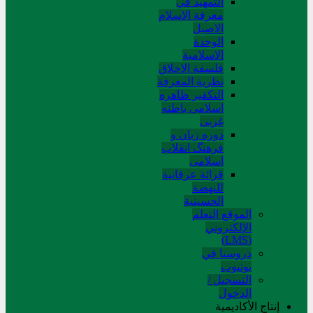
التمهید في
معرفة الاسلام
الاصیل
الوحدة
الاسلامیة
فلسفة الاخلاق
نظریة المعرفة
التکفیر ظاهره
اسلامی باطنه
غربی
دوره زبان و
فرهنگ انقلاب
اسلامی
قرائة عرفانیة
للنهضة
الحسینیة
الموقع التعلم
الإلکتروني
(LMS)
دروسنا في
يوتيوب
التسجيل /
الدخول
إنتاج الأكاديمية