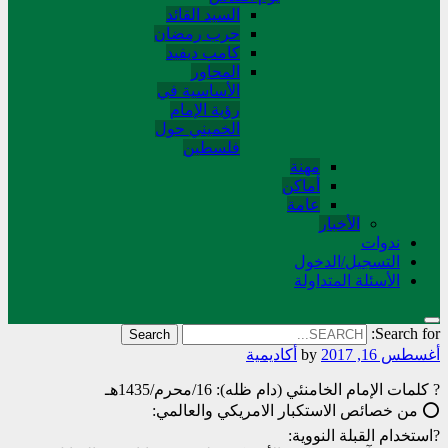
السید القائد
حرب رمضان
کامب دیفید
المحاور
الأساسية في
رؤية الإمام
الخميني حول
فلسطین
مهنة
أماکن
عامة
الأخبار
ندوات
التسجیل/الدخول
الأسئلة المتداولة
Search for:
أغسطس 16, 2017
by
أکادیمیة
? کلمات الإمام الخامنئي (دام ظله): 16/محرم/1435هـ
⭕️ من خصائص الاستكبار الامريكي والعالمي:
?استخدام القبلة النووية: