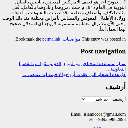
? …نموذج آخر هو قصف الأمريكيين لمدينتين يابانيتين بالقنابل
النووية في العام 1945 م حيث دمروهما وأبادوهما بالكامل، قُتل
مئات الآلاف، وأضعاف مضاعفة قد أصيبت بالتشوهات والعاهات
وولادة الأطفال المعوقين والمصابين بأمراض مختلفة منذ ذلك الوقت
وحتى الآن ولا تزال معاناتهم مستمرة، لا يوجد أي استدلال صحيح
لهذا العمل أبداً.
This entry was posted in
مواصفات
. Bookmark the
permalink
.
Post navigation
←
إن مساعدة المحتاجين و التبرع بالدم و مثلها من القضايا
التعاونية…
كل هذه الضحايا التي فقدت أرواحها لا قيمة لها عندهم.
→
أرشيف
أرشيف
Email: islamiccoa@gmail.com
Tel: +989359882898