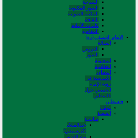
السیاحة
الصور المکتوبة
المکتبة الصوتیة
الثقافة
کلمات الأعلام
المقاطع
الامام الخميني (ره)
العدالة
الدروس
الصور
المعنوية
العقلانية
المحاور
الأساسیة في
رؤیة الإمام
الخمیني حول
فلسطین
فلسطین
میثاق
أنشطة
مناسبة
عیدالمیلاد
(کریسمس)
یوم القدس