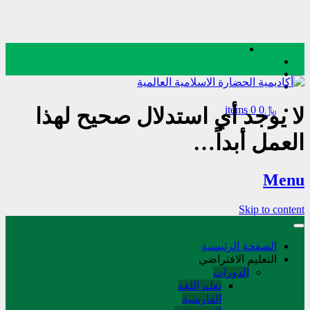
﷼0
0 items
لا يوجد أي استدلال صحيح لهذا
العمل أبداً…
Menu
Skip to content
الصفحة الرئيسية
التعليم الافتراضي
الدورات
تعلم اللغة
الفارسیة