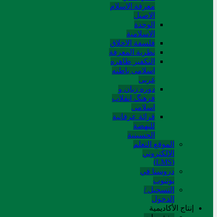
معرفة الاسلام
الاصیل
الوحدة
الاسلامیة
فلسفة الاخلاق
نظریة المعرفة
التکفیر ظاهره
اسلامی باطنه
غربی
دوره زبان و
فرهنگ انقلاب
اسلامی
قرائة عرفانیة
للنهضة
الحسینیة
الموقع التعلم
الإلکتروني
(LMS)
دروسنا في
يوتيوب
التسجيل /
الدخول
إنتاج الأكاديمية