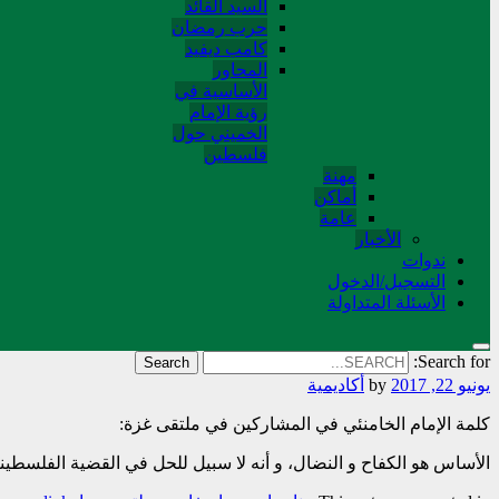
السید القائد
حرب رمضان
کامب دیفید
المحاور
الأساسية في
رؤية الإمام
الخميني حول
فلسطین
مهنة
أماکن
عامة
الأخبار
ندوات
التسجیل/الدخول
الأسئلة المتداولة
Search for:
يونيو 22, 2017
by
أکادیمیة
كلمة الإمام الخامنئي في المشاركين في ملتقی غزة:
الأساس هو الكفاح و النضال، و أنه لا سبيل للحل في القضية الفلسطيني