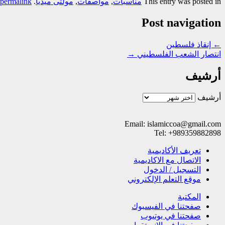
This entry was posted in
مناسبات
,
مواصفات
,
مولتی میدیا
. Bookmark the
permalink
Post navigation
←
إنقاذ فلسطین
انتصار الشعب الفلسطيني
→
أرشيف
أرشيف
Email: islamiccoa@gmail.com
Tel: +989359882898
تعریف الأکادیمیة
الاتصال مع الاکادیمیة
التسجیل / الدخول
موقع التعلم الإلکتروني
المکتبة
صفحتنا في الفيسبوك
صفحتنا في یوتیوب