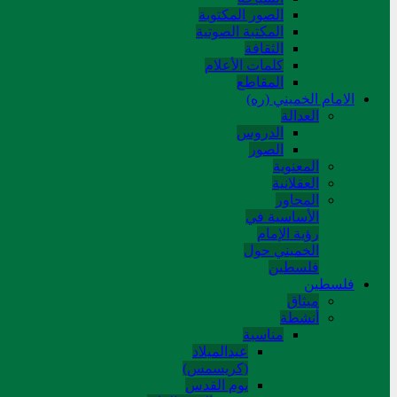
الصور المکتوبة
المکتبة الصوتیة
الثقافة
کلمات الأعلام
المقاطع
الامام الخميني (ره)
العدالة
الدروس
الصور
المعنوية
العقلانية
المحاور
الأساسیة في
رؤیة الإمام
الخمیني حول
فلسطین
فلسطین
میثاق
أنشطة
مناسبة
عیدالمیلاد
(کریسمس)
یوم القدس