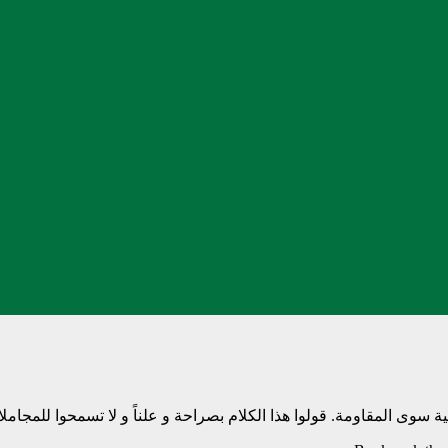
ة سوی المقاومة. قولوا هذا الكلام بصراحة و علناً و لا تسمحوا للمجام