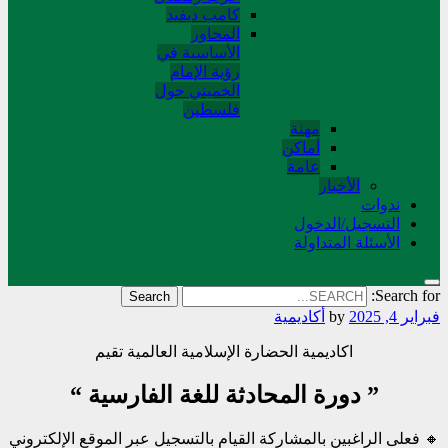
کامب دیفید
المحاور
الأساسية في
رؤية الإمام
الخميني حول
فلسطین
مهنة
أماکن
عامة
الأخبار
ندوات
التسجیل/الدخول
الأسئلة المتداولة
Search for:
فبراير 4, 2025
by
أکادیمیة
اكاديمية الحضارة الإسلامية العالمیة تقيم
”
دورة المحادثة للغة الفارسية
“
🔸 فعلی الراغبین بالمشاركة القیام بالتسجيل‌ عبر الموقع الإلكتروني