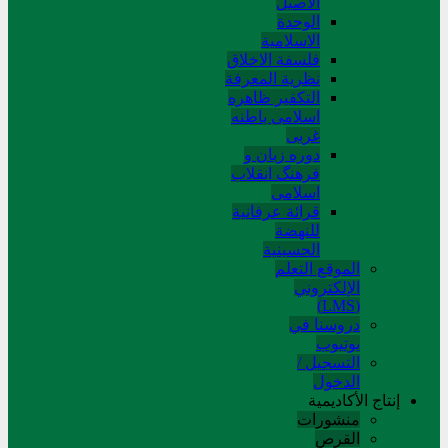
الاصیل
الوحدة
الاسلامیة
فلسفة الاخلاق
نظریة المعرفة
التکفیر ظاهره
اسلامی باطنه
غربی
دوره زبان و
فرهنگ انقلاب
اسلامی
قرائة عرفانیة
للنهضة
الحسینیة
الموقع التعلم
الإلکتروني
(LMS)
دروسنا في
يوتيوب
التسجيل /
الدخول
إنتاج الأكاديمية
منشورات
القرص