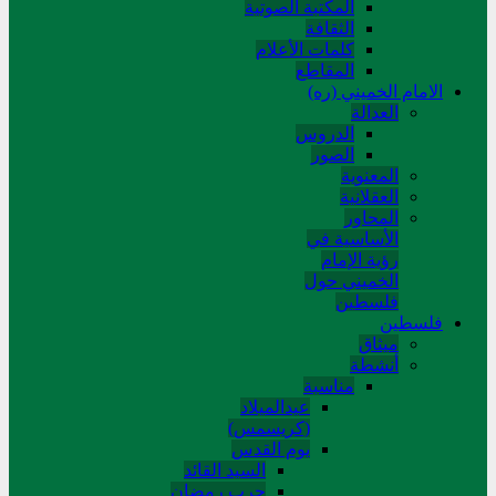
المکتبة الصوتیة
الثقافة
کلمات الأعلام
المقاطع
الامام الخميني (ره)
العدالة
الدروس
الصور
المعنوية
العقلانية
المحاور
الأساسیة في
رؤیة الإمام
الخمیني حول
فلسطین
فلسطین
میثاق
أنشطة
مناسبة
عیدالمیلاد
(کریسمس)
یوم القدس
السید القائد
حرب رمضان