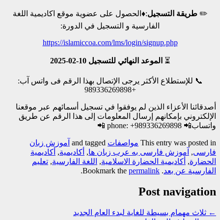
✏️
طريقة التسجيل
:
♦️الحصول على عضوية موقع اكاديمية اللغة
الفارسية و التسجیل في الدورة:
https://islamiccoa.com/lms/login/signup.php
⏳
الموعد النهائي للتسجیل 10-02-2025
📞 للإستطلاع الأکثر یرجی الإتصال بهذا الرقم فی واتس آب:
+989336269898
أصدقائنا الأعزاء الذين لم یوفقوا في تسجيل أسمائهم عبر موقعنا
الإلكتروني بإمكانهم إرسال المعلومات إلى هذا الرقم عن طريق
واتساب
📲 phone: +989336269898 📲
This entry was posted in
مواصفات
and tagged
آموزش زبان
فارسی
,
آموزش فارسی به عرب زبان ها
,
أكاديمية
,
أكاديمية
الحضارة
,
أکادیمیة الحضارة الاسلامیة
,
اللغة الفارسیة
,
تعلیم
الفارسیة عن بعد
. Bookmark the
permalink
.
Post navigation
←
ثلاث مهمام بسيطة للغاية لبدء العام الجديد