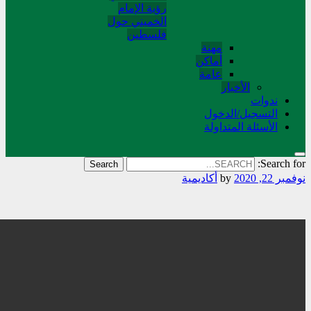
رؤية الإمام
الخميني حول
فلسطین
مهنة
أماکن
عامة
الأخبار
ندوات
التسجیل/الدخول
الأسئلة المتداولة
Searc
2020
by
أکادیمیة