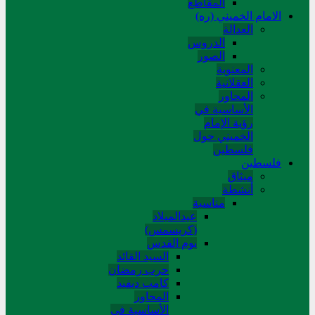
المقاطع
الامام الخميني (ره)
العدالة
الدروس
الصور
المعنوية
العقلانية
المحاور
الأساسیة في
رؤیة الإمام
الخمیني حول
فلسطین
فلسطین
میثاق
أنشطة
مناسبة
عیدالمیلاد
(کریسمس)
یوم القدس
السید القائد
حرب رمضان
کامب دیفید
المحاور
الأساسية في