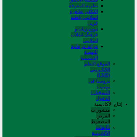
نظریة المعرفة
التکفیر ظاهره
اسلامی باطنه
غربی
دوره زبان و
فرهنگ انقلاب
اسلامی
قرائة عرفانیة
للنهضة
الحسینیة
الموقع التعلم
الإلکتروني
(LMS)
دروسنا في
يوتيوب
التسجيل /
الدخول
إنتاج الأكاديمية
منشورات
القرص
المضغوط
تألیفات
الآکادیمیة