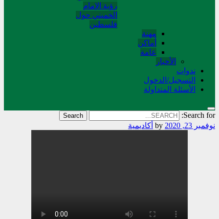
رؤية الإمام
الخميني حول
فلسطین
مهنة
أماکن
عامة
الأخبار
ندوات
التسجیل/الدخول
الأسئلة المتداولة
Search for:
نوفمبر 23, 2020
by
أکادیمیة