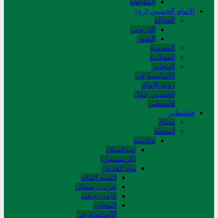
المقاطع
الامام الخميني (ره)
العدالة
الدروس
الصور
المعنوية
العقلانية
المحاور
الأساسیة في
رؤیة الإمام
الخمیني حول
فلسطین
فلسطین
میثاق
أنشطة
مناسبة
عیدالمیلاد
(کریسمس)
یوم القدس
السید القائد
حرب رمضان
کامب دیفید
المحاور
الأساسية في