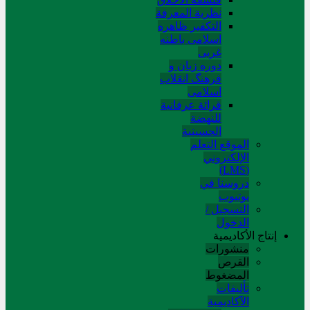
نظریة المعرفة
التکفیر ظاهره
اسلامی باطنه
غربی
دوره زبان و
فرهنگ انقلاب
اسلامی
قرائة عرفانیة
للنهضة
الحسینیة
الموقع التعلم
الإلکتروني
(LMS)
دروسنا في
يوتيوب
التسجيل /
الدخول
إنتاج الأكاديمية
منشورات
القرص
المضغوط
تألیفات
الآکادیمیة