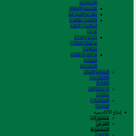
الاسلامیة
فلسفة الاخلاق
نظریة المعرفة
التکفیر ظاهره
اسلامی باطنه
غربی
دوره زبان و
فرهنگ انقلاب
اسلامی
قرائة عرفانیة
للنهضة
الحسینیة
الموقع التعلم
الإلکتروني
(LMS)
دروسنا في
يوتيوب
التسجيل /
الدخول
إنتاج الأكاديمية
منشورات
القرص
المضغوط
تألیفات