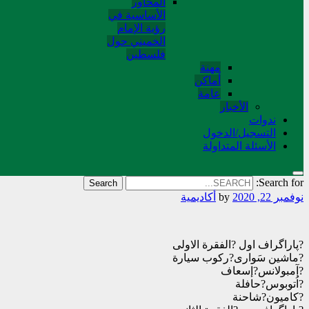
المحاور
الأساسية في
رؤية الإمام
الخميني حول
فلسطین
مهنة
أماکن
عامة
الأخبار
ندوات
التسجیل/الدخول
الأسئلة المتداولة
Search for:
نوفمبر 22, 2020
by
أکادیمیة
?پاراگراف اول ?الفقرة الاولی
?ماشين سَوارى?رکوب سيارة
?آمبولانس?إسعاف
?اُتوبوس?حافلة
?كاميون?شاحنة