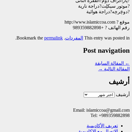
?پاراگراف دوم?الفقرة الثانی
?موتور سيكلِت?دراجة نارية
?دوچَرخِه?دراجة هوائية
موقع ? http://www.islamiccoa.com
رقم الهاتف ? +989359882898
This entry was posted in
المفردات
. Bookmark the
permalink
.
Post navigation
←
المقالة السابقة
المقالة التالية
→
أرشيف
أرشيف
Email: islamiccoa@gmail.com
Tel: +989359882898
تعریف الأکادیمیة
الاتصال مع الاکادیمیة