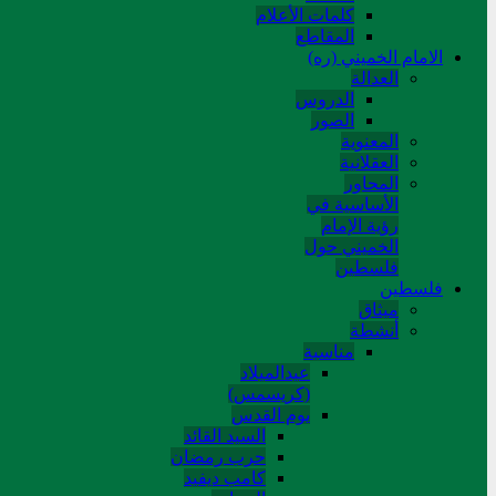
کلمات الأعلام
المقاطع
الامام الخميني (ره)
العدالة
الدروس
الصور
المعنوية
العقلانية
المحاور
الأساسیة في
رؤیة الإمام
الخمیني حول
فلسطین
فلسطین
میثاق
أنشطة
مناسبة
عیدالمیلاد
(کریسمس)
یوم القدس
السید القائد
حرب رمضان
کامب دیفید