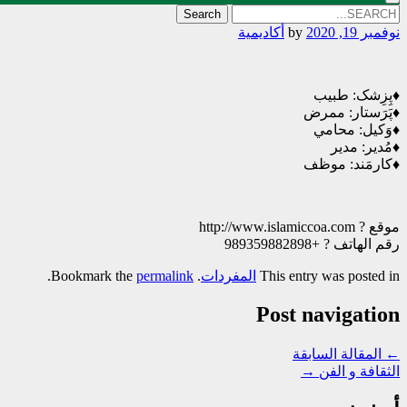
Search
for:
نوفمبر 19, 2020
by
أکادیمیة
♦️پِزِشک: طبیب
♦️پَرَستار: ممرض
♦️وَکیل: محامي
♦️مُدیر: مدیر
♦️کارمَند: موظف
موقع ? http://www.islamiccoa.com
رقم الهاتف ? +989359882898
This entry was posted in
المفردات
. Bookmark the
permalink
.
Post navigation
←
المقالة السابقة
الثقافة و الفن
→