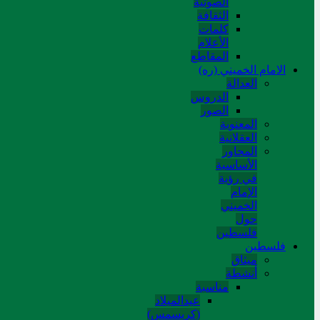
الصوتیة
الثقافة
کلمات
الأعلام
المقاطع
الامام الخميني (ره)
العدالة
الدروس
الصور
المعنوية
العقلانية
المحاور
الأساسیة
في رؤیة
الإمام
الخمیني
حول
فلسطین
فلسطین
میثاق
أنشطة
مناسبة
عیدالمیلاد
(کریسمس)