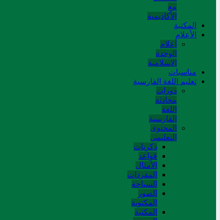
مع
الأكاديمية
المکتبة
الأعلام
أعلام
الوحدة
الاسلامية
مناسبات
تعلیم اللغة الفارسیة
دورات
محادثة
اللغة
الفارسیة
المحتوی
التعلیمی
ذکریات
قواعد
الأمثال
المفردات
السیاحة
الصور
المکتوبة
المکتبة