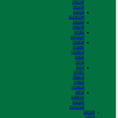
الاسلام
الاصیل
الوحدة
الاسلامیة
فلسفة
الاخلاق
نظریة
المعرفة
التکفیر
ظاهره
اسلامی
باطنه
غربی
دوره
زبان و
فرهنگ
انقلاب
اسلامی
قرائة
عرفانیة
للنهضة
الحسینیة
الموقع
التعلم