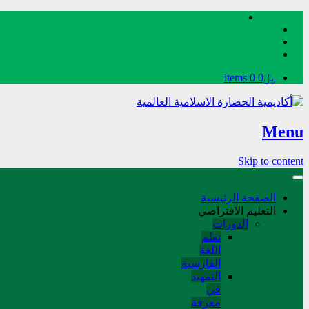
﷼0
0 items
Menu
Skip to content
الصفحة الرئيسية
التعليم الافتراضي
الدورات
تعلم
اللغة
الفارسیة
التمهید
في
معرفة