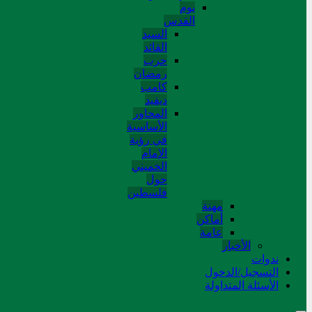
یوم
القدس
السید
القائد
حرب
رمضان
کامب
دیفید
المحاور
الأساسية
في رؤية
الإمام
الخميني
حول
فلسطین
مهنة
أماکن
عامة
الأخبار
ندوات
التسجیل/الدخول
الأسئلة المتداولة