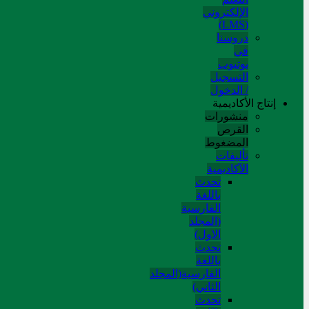
الإلکتروني
(LMS)
دروسنا
في
يوتيوب
التسجيل
/ الدخول
إنتاج الأكاديمية
منشورات
القرص
المضغوط
تألیفات
الآکادیمیة
تحدث
باللغة
الفارسية
(المجلد
الاول)
تحدث
باللغة
الفارسية(المجلد
الثاني)
تحدث