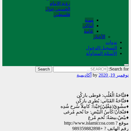
رؤية الإمام
الخميني حول
فلسطین
مهنة
أماکن
عامة
الأخبار
ندوات
التسجیل/الدخول
الأسئلة المتداولة
Search for:
نوفمبر 19, 2020
by
أکادیمیة
♦️فتَّاحَةُ الْعُلْبِ: قوطی بازکُن
♦️فتَّاحَةُ القَنَاني: بُطری بازکُن
♦️مشْوِيٌ(مَقْلِيٌ)جَيِّداً: کامِلاً سُرخ شُدِه
♦️فنْجَانُ/كَأسُ الْبَيْضِ: جا تُخمِ مُرغی
♦️بيْضٌ،بيضَةٌ: تُخمِ مُرغ
موقع ? http://www.islamiccoa.com
رقم الهاتف ? +989359882898