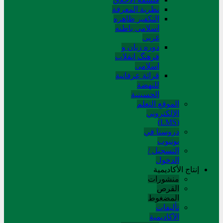
نظریة المعرفة
التکفیر ظاهره
اسلامی باطنه
غربی
دوره زبان و
فرهنگ انقلاب
اسلامی
قرائة عرفانیة
للنهضة
الحسینیة
الموقع التعلم
الإلکتروني
(LMS)
دروسنا في
يوتيوب
التسجيل /
الدخول
إنتاج الأكاديمية
منشورات
القرص
المضغوط
تألیفات
الآکادیمیة