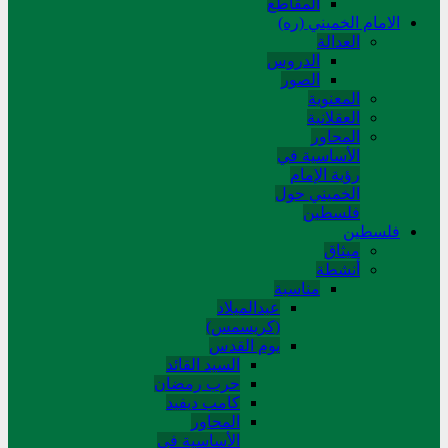
المقاطع
الامام الخميني (ره)
العدالة
الدروس
الصور
المعنوية
العقلانية
المحاور
الأساسیة في
رؤیة الإمام
الخمیني حول
فلسطین
فلسطین
میثاق
أنشطة
مناسبة
عیدالمیلاد
(کریسمس)
یوم القدس
السید القائد
حرب رمضان
کامب دیفید
المحاور
الأساسية في