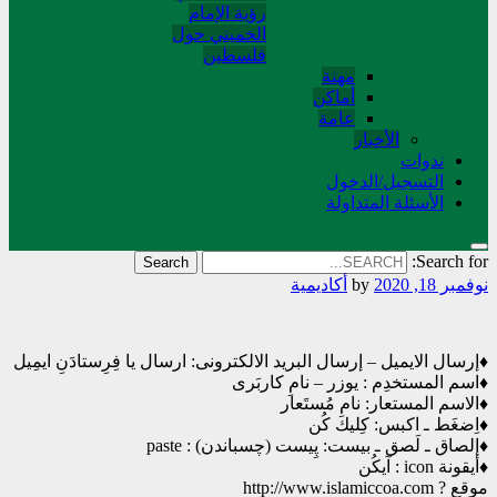
رؤية الإمام
الخميني حول
فلسطین
مهنة
أماکن
عامة
الأخبار
ندوات
التسجیل/الدخول
الأسئلة المتداولة
Search for:
نوفمبر 18, 2020
by
أکادیمیة
♦️إرسال الایمیل – إرسال البرید الالكترونی: ارسال یا فِرِستادَنِ ایمِیل
♦️اسم المستخدِم : یوزر – نامِ كاربَری
♦️الاسم المستعار: نامِ مُستَعار
♦️اِضغَط ـ اكبس: كِليك كُن
♦️إلصاق ـ لَصق ـ بيست: پِيست (چسباندن) : paste
♦️أیقونة icon : آيكُن
موقع ? http://www.islamiccoa.com