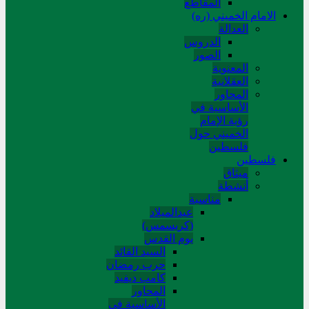
المقاطع
الامام الخميني (ره)
العدالة
الدروس
الصور
المعنوية
العقلانية
المحاور
الأساسیة في
رؤیة الإمام
الخمیني حول
فلسطین
فلسطین
میثاق
أنشطة
مناسبة
عیدالمیلاد
(کریسمس)
یوم القدس
السید القائد
حرب رمضان
کامب دیفید
المحاور
الأساسية في