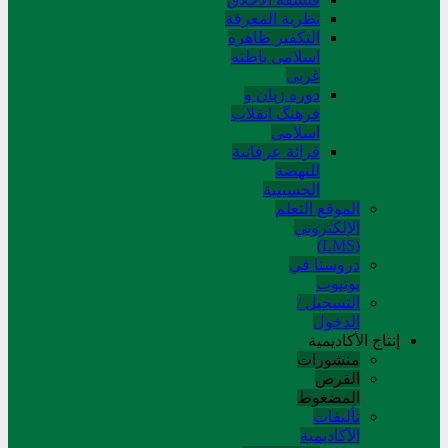
نظریة المعرفة
التکفیر ظاهره
اسلامی باطنه
غربی
دوره زبان و
فرهنگ انقلاب
اسلامی
قرائة عرفانیة
للنهضة
الحسینیة
الموقع التعلم
الإلکتروني
(LMS)
دروسنا في
يوتيوب
التسجيل /
الدخول
إنتاج الأكاديمية
منشورات
القرص
المضغوط
تألیفات
الآکادیمیة