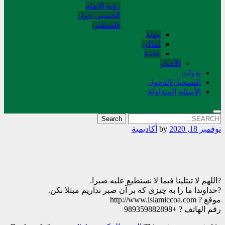
رؤية الإمام
الخميني حول
فلسطین
مهنة
أماکن
عامة
الأخبار
ندوات
التسجیل/الدخول
الأسئلة المتداولة
Search
for:
نوفمبر 18, 2020
by
أکادیمیة
?اللهم لا تبتلینا فیما لا نستطیع علیه صبرا.
?خداوندا ما را به چیزی که بر آن صبر نداریم مبتلا نکن.
موقع ? http://www.islamiccoa.com
رقم الهاتف ? +989359882898