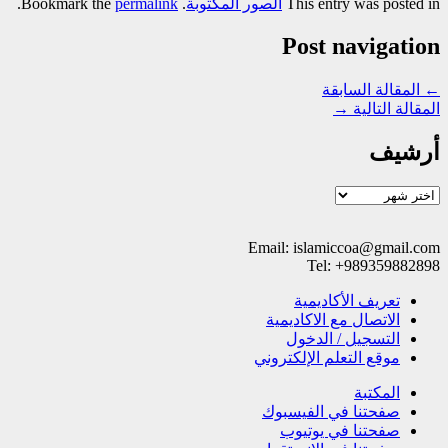
This entry was posted in
الصور المکتوبة
. Bookmark the
permalink
.
Post navigation
←
المقالة السابقة
المقالة التالية
→
أرشيف
أرشيف
Email: islamiccoa@gmail.com
Tel: +989359882898
تعریف الأکادیمیة
الاتصال مع الاکادیمیة
التسجیل / الدخول
موقع التعلم الإلکتروني
المکتبة
صفحتنا في الفيسبوك
صفحتنا في یوتیوب