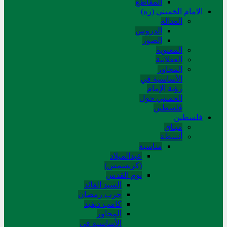
المقاطع
الامام الخميني (ره)
العدالة
الدروس
الصور
المعنوية
العقلانية
المحاور
الأساسیة في
رؤیة الإمام
الخمیني حول
فلسطین
فلسطین
میثاق
أنشطة
مناسبة
عیدالمیلاد
(کریسمس)
یوم القدس
السید القائد
حرب رمضان
کامب دیفید
المحاور
الأساسية في