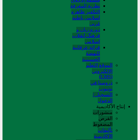
نظریة المعرفة
التکفیر ظاهره
اسلامی باطنه
غربی
دوره زبان و
فرهنگ انقلاب
اسلامی
قرائة عرفانیة
للنهضة
الحسینیة
الموقع التعلم
الإلکتروني
(LMS)
دروسنا في
يوتيوب
التسجيل /
الدخول
إنتاج الأكاديمية
منشورات
القرص
المضغوط
تألیفات
الآکادیمیة