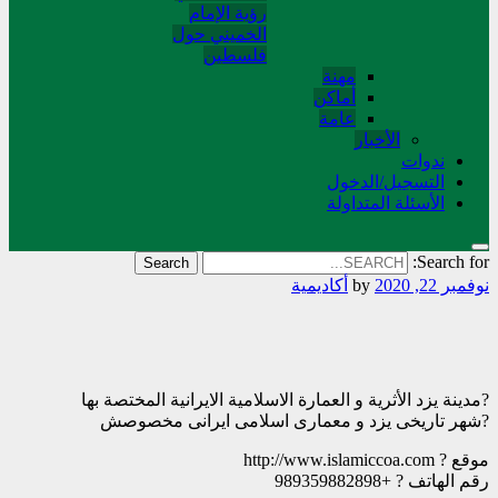
رؤية الإمام
الخميني حول
فلسطین
مهنة
أماکن
عامة
الأخبار
ندوات
التسجیل/الدخول
الأسئلة المتداولة
Search for:
نوفمبر 22, 2020
by
أکادیمیة
?مدینة یزد الأثریة و العمارة الاسلامیة الایرانیة المختصة بها
?شهر تاریخی یزد و معماری اسلامی ایرانی مخصوصش
موقع ? http://www.islamiccoa.com
رقم الهاتف ? +989359882898