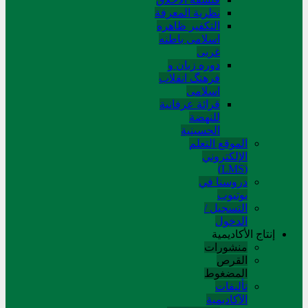
نظریة المعرفة
التکفیر ظاهره
اسلامی باطنه
غربی
دوره زبان و
فرهنگ انقلاب
اسلامی
قرائة عرفانیة
للنهضة
الحسینیة
الموقع التعلم
الإلکتروني
(LMS)
دروسنا في
يوتيوب
التسجيل /
الدخول
إنتاج الأكاديمية
منشورات
القرص
المضغوط
تألیفات
الآکادیمیة