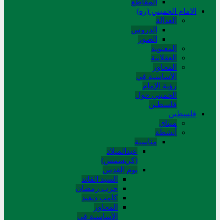
المقاطع
الامام الخميني (ره)
العدالة
الدروس
الصور
المعنوية
العقلانية
المحاور
الأساسیة في
رؤیة الإمام
الخمیني حول
فلسطین
فلسطین
میثاق
أنشطة
مناسبة
عیدالمیلاد
(کریسمس)
یوم القدس
السید القائد
حرب رمضان
کامب دیفید
المحاور
الأساسية في