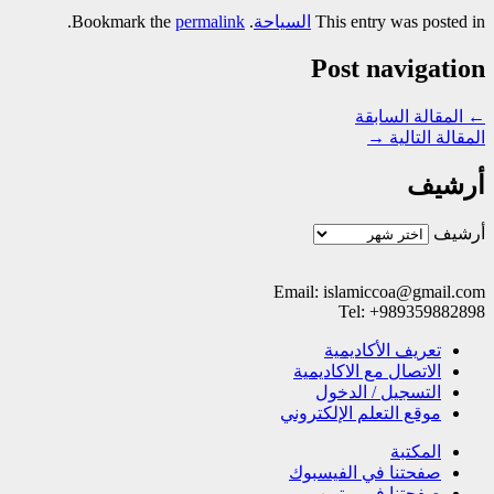
This entry was posted in
السیاحة
. Bookmark the
permalink
.
Post navigation
←
المقالة السابقة
المقالة التالية
→
أرشيف
أرشيف
Email: islamiccoa@gmail.com
Tel: +989359882898
تعریف الأکادیمیة
الاتصال مع الاکادیمیة
التسجیل / الدخول
موقع التعلم الإلکتروني
المکتبة
صفحتنا في الفيسبوك
صفحتنا في یوتیوب