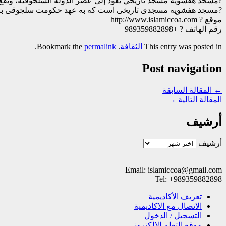
?مسجد هفشویه مسجد تاريخي يعود إلى عصر الدولة السلجوقية، ويقع
?مسجد هفشویه مسجدی تاریخی است که به عهد حکومت سلجوقی بازم
موقع ? http://www.islamiccoa.com
رقم الهاتف ? +989359882898
This entry was posted in
الثقافة
. Bookmark the
permalink
.
Post navigation
←
المقالة السابقة
المقالة التالية
→
أرشيف
أرشيف
Email: islamiccoa@gmail.com
Tel: +989359882898
تعریف الأکادیمیة
الاتصال مع الاکادیمیة
التسجیل / الدخول
موقع التعلم الإلکتروني