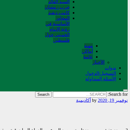
السید القائد
حرب رمضان
کامب دیفید
المحاور
الأساسية في
رؤية الإمام
الخميني حول
فلسطین
مهنة
أماکن
عامة
الأخبار
ندوات
التسجیل/الدخول
الأسئلة المتداولة
Search for:
نوفمبر 19, 2020
by
أکادیمیة