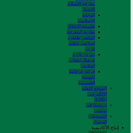
معرفة الاسلام
الاصیل
الوحدة
الاسلامیة
فلسفة الاخلاق
نظریة المعرفة
التکفیر ظاهره
اسلامی باطنه
غربی
دوره زبان و
فرهنگ انقلاب
اسلامی
قرائة عرفانیة
للنهضة
الحسینیة
الموقع التعلم
الإلکتروني
(LMS)
دروسنا في
يوتيوب
التسجيل /
الدخول
إنتاج الأكاديمية